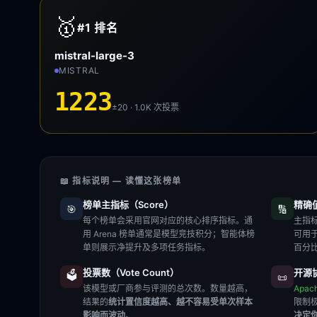
🥇
#1
排名
mistral-large-3
MISTRAL
1223
±20 · 1.0K
次投票
📖 指标说明 — 读懂这张榜单
榜单主指标（Score）
精确值（
🎯
🔢
每个榜单会采用官网对应的核心排序指标。通
主指标
用 Arena 榜单通常是模型竞技积分；智能体榜
可用
单则展示净提升及多项任务指标。
百分
投票数（Vote Count）
开源协
🗳️
📜
该模型或厂商参与评测的总次数。数量越高，
Apac
结果的
统计置信度越高、越不容易受单次样本
限制
影响而波动
。
决定