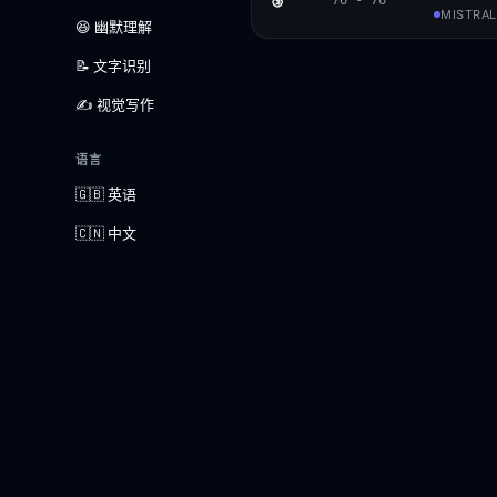
🥉
76 - 76
MISTRAL
😆 幽默理解
📝 文字识别
✍️ 视觉写作
语言
🇬🇧 英语
🇨🇳 中文