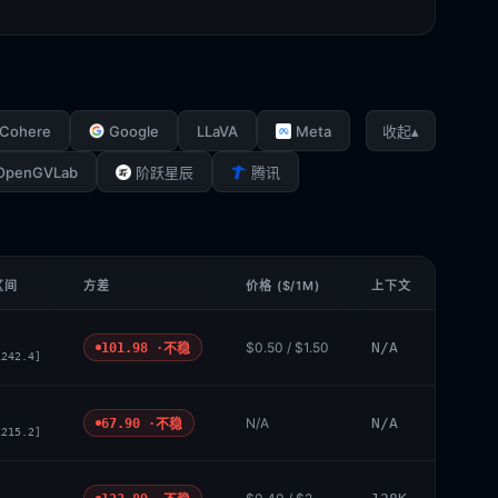
Cohere
Google
LLaVA
Meta
▴
收起
OpenGVLab
阶跃星辰
腾讯
区间
方差
价格 ($/1M)
上下文
$0.50 / $1.50
N/A
101.98 ·
不稳
1242.4]
N/A
N/A
67.90 ·
不稳
1215.2]