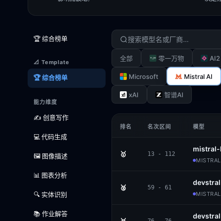
🏆 综合榜单
AI2
全部
零一万物
📐 Template
Microsoft
Mistral AI
🏆 综合榜单
xAI
智谱AI
能力维度
✍️ 创意写作
排名
名次区间
模型
💻 代码生成
mistral-
🥇
13 - 112
🖼️ 图像描述
MISTRAL
📊 图表分析
devstra
🥈
59 - 61
🔍 实体识别
MISTRAL
📚 作业解答
devstra