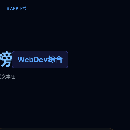
📱
APP下载
榜
WebDev综合
式文本任
。