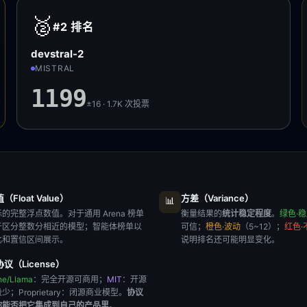
🥈
#2
排名
devstral-2
MISTRAL
1199
±16 · 1.7K
次投票
Float Value）
方差（Variance）
📊
的完整浮点数值。对于通用 Arena 榜单
衡量结果的
统计稳定程度
。
绿色·
于区分整数分相近的模型；智能体榜单以
可信；
橙色·波动
（5~12）；
红色·
比和置信区间展示。
说明排名还可能明显变化。
议（License）
he/Llama
：完全开源可商用；
MIT
：开源
极少；
Proprietary
：闭源商业模型。
协议
你能否把它集成到自己的产品里
。