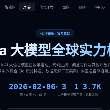
🌐
智能体
对话
代码开发
图像
视频
中文
▾
▾
▾
▾
▾
实时更新 · 官方数据
ena 大模型全球实力
种 AI 大语言模型在数学推理、代码生成、创意写作及其他开放
务中的综合 Elo 积分排名，数据来源于真实用户的匿名盲测投票
2026-02-06
3
1
3.7K
▾
第 48 期 / 共 61 期
上榜模型
参赛厂商
总投票数