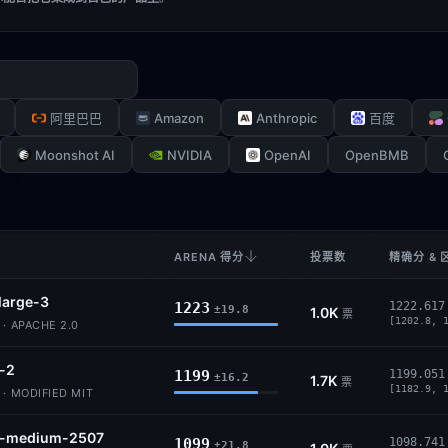
Amazon
Anthropic
阿里巴巴
百度
Moonshot AI
NVIDIA
OpenAI
OpenBMB
ARENA 得分
投票数
精确分 & 
large-3
1223
1222.617
±19.8
1.0K
票
[1202.8, 
 · APACHE 2.0
l-2
1199
1199.051
±16.2
1.7K
票
[1182.9, 
 · MODIFIED MIT
l-medium-2507
1099
1098.741
±21.8