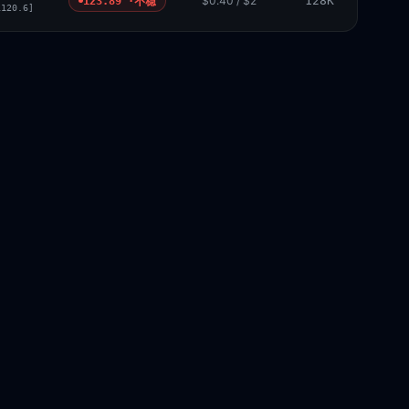
$0.40 / $2
128K
123.89 ·
不稳
1120.6]