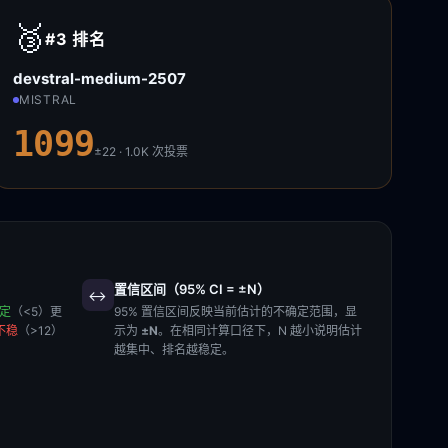
🥉
#3
排名
devstral-medium-2507
MISTRAL
1099
±22 · 1.0K
次投票
置信区间（95% CI = ±N）
↔️
稳定
（<5）更
95% 置信区间反映当前估计的不确定范围，显
不稳
（>12）
示为
±N
。在相同计算口径下，N 越小说明估计
越集中、排名越稳定。