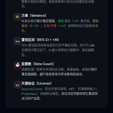
整数分相近的模型；智能体榜单以百分比和置信区间展
示。
方差（Variance）
📊
衡量结果的
统计稳定程度
。
绿色·稳定
（<5）更可信；
橙色·
波动
（5~12）；
红色·不稳
（>12）说明排名还可能明显变
化。
置信区间（95% CI = ±N）
↔️
95% 置信区间反映当前估计的不确定范围，显示为
±N
。
在相同计算口径下，N 越小说明估计越集中、排名越稳
定。
投票数（Vote Count）
🗳️
该模型或厂商参与评测的总次数。数量越高，结果的
统计
置信度越高、越不容易受单次样本影响而波动
。
开源协议（License）
📜
Apache/Llama
：完全开源可商用；
MIT
：开源限制极少；
Proprietary
：闭源商业模型。
协议决定你能否把它集成到
自己的产品里
。