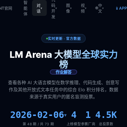
智
对
码
图
视
中
🌐
📱
TNT官网
能
AP
▾
▾
▾
▾
▾
话
开
像
频
文
体
发
实时更新 · 官方数据
LM Arena 大模型全球实力
榜
作业解答
查看各种 AI 大语言模型在数学推理、代码生成、创意写
作及其他开放式文本任务中的综合 Elo 积分排名，数据
来源于真实用户的匿名盲测投票。
2026-02-06
4
1
4.5K
▾
第 48 期 / 共 73 期
上榜模型
参赛厂商
总投票数