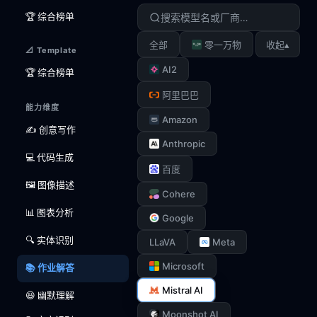
🏆 综合榜单
▴
全部
零一万物
收起
📐 Template
AI2
🏆 综合榜单
阿里巴巴
能力维度
Amazon
✍️ 创意写作
Anthropic
💻 代码生成
百度
🖼️ 图像描述
Cohere
📊 图表分析
Google
🔍 实体识别
LLaVA
Meta
Microsoft
📚 作业解答
Mistral AI
😆 幽默理解
Moonshot AI