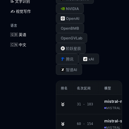
📝 文字识别
NVIDIA
✍️ 视觉写作
OpenAI
语言
OpenBMB
🇬🇧 英语
OpenGVLab
🇨🇳 中文
阶跃星辰
xAI
腾讯
智谱AI
排名
名次区间
模型
mistral-me
🥇
31 - 103
MISTRAL · P
mistral-sma
🥈
60 - 154
MISTRAL · AP