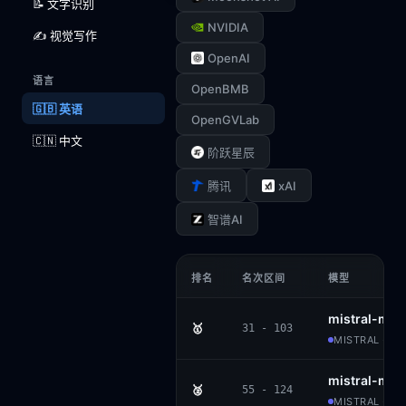
📝 文字识别
NVIDIA
✍️ 视觉写作
OpenAI
语言
OpenBMB
🇬🇧 英语
OpenGVLab
🇨🇳 中文
阶跃星辰
xAI
腾讯
智谱AI
排名
名次区间
模型
mistral-me
🥇
31 - 103
MISTRAL · P
mistral-me
🥈
55 - 124
MISTRAL · P