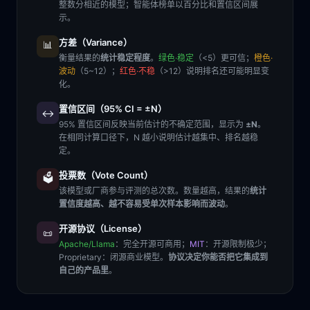
整数分相近的模型；智能体榜单以百分比和置信区间展
示。
方差（Variance）
📊
衡量结果的
统计稳定程度
。
绿色·稳定
（<5）更可信；
橙色·
波动
（5~12）；
红色·不稳
（>12）说明排名还可能明显变
化。
置信区间（95% CI = ±N）
↔️
95% 置信区间反映当前估计的不确定范围，显示为
±N
。
在相同计算口径下，N 越小说明估计越集中、排名越稳
定。
投票数（Vote Count）
🗳️
该模型或厂商参与评测的总次数。数量越高，结果的
统计
置信度越高、越不容易受单次样本影响而波动
。
开源协议（License）
📜
Apache/Llama
：完全开源可商用；
MIT
：开源限制极少；
Proprietary
：闭源商业模型。
协议决定你能否把它集成到
自己的产品里
。