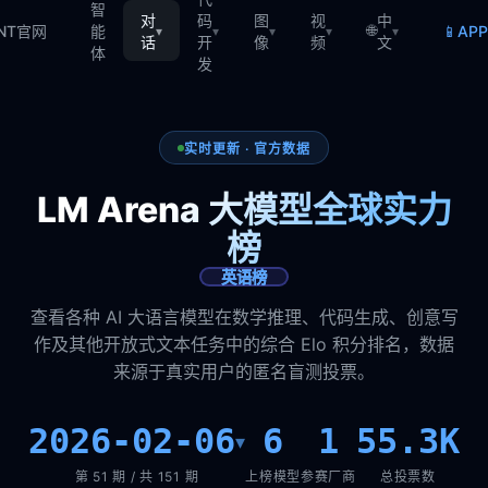
智
对
码
图
视
中
🌐
📱
TNT官网
能
AP
▾
▾
▾
▾
▾
话
开
像
频
文
体
发
实时更新 · 官方数据
LM Arena 大模型全球实力
榜
英语榜
查看各种 AI 大语言模型在数学推理、代码生成、创意写
作及其他开放式文本任务中的综合 Elo 积分排名，数据
来源于真实用户的匿名盲测投票。
2026-02-06
6
1
55.3K
▾
第 51 期 / 共 151 期
上榜模型
参赛厂商
总投票数