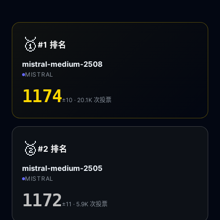
🥇
#1
排名
mistral-medium-2508
MISTRAL
1174
±10 · 20.1K
次投票
🥈
#2
排名
mistral-medium-2505
MISTRAL
1172
±11 · 5.9K
次投票