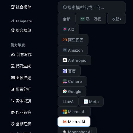
🏆 综合榜单
▴
全部
零一万物
收起
📐 Template
AI2
🏆 综合榜单
阿里巴巴
能力维度
Amazon
✍️ 创意写作
Anthropic
💻 代码生成
百度
🖼️ 图像描述
Cohere
📊 图表分析
Google
🔍 实体识别
LLaVA
Meta
Microsoft
📚 作业解答
Mistral AI
😆 幽默理解
Moonshot AI