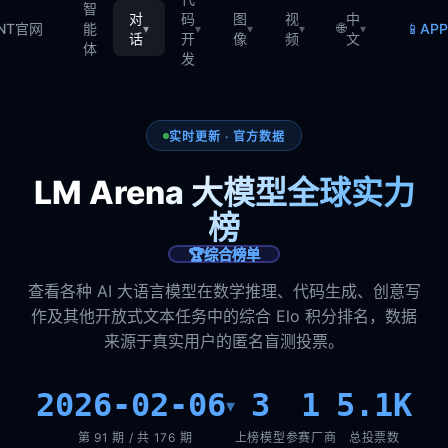
智
对
码
图
视
中
🌐
📱
TNT官网
能
AP
▾
▾
▾
▾
▾
话
开
像
频
文
体
发
实时更新 · 官方数据
LM Arena 大模型全球实力
榜
🏆
综合榜单
查看各种 AI 大语言模型在数学推理、代码生成、创意写
作及其他开放式文本任务中的综合 Elo 积分排名，数据
来源于真实用户的匿名盲测投票。
2026-02-06
3
1
5.1K
▾
第 91 期 / 共 176 期
上榜模型
参赛厂商
总投票数