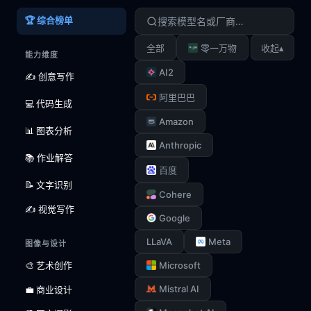
🏆 综合榜单
▴
全部
零一万物
收起
能力维度
AI2
✍️ 创意写作
阿里巴巴
💻 代码生成
Amazon
📊 图表分析
Anthropic
📚 作业解答
百度
📝 文字识别
Cohere
✍️ 视觉写作
Google
LLaVA
Meta
图像与设计
🎨 艺术创作
Microsoft
Mistral AI
💼 商业设计