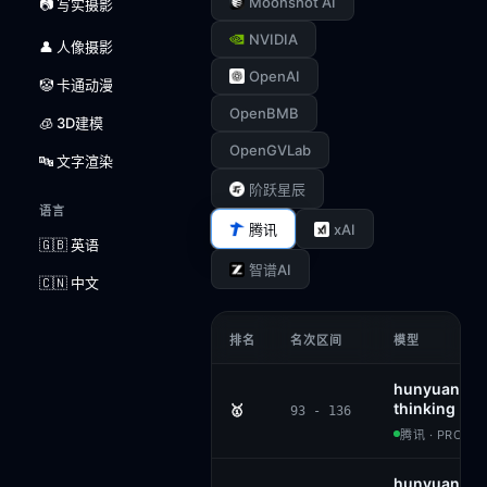
Moonshot AI
📷 写实摄影
NVIDIA
👤 人像摄影
OpenAI
🤡 卡通动漫
OpenBMB
🧊 3D建模
OpenGVLab
🔤 文字渲染
阶跃星辰
语言
xAI
腾讯
🇬🇧 英语
智谱AI
🇨🇳 中文
排名
名次区间
模型
hunyuan-vis
thinking
🥇
93 - 136
腾讯 · PROPRI
hunyuan-lar