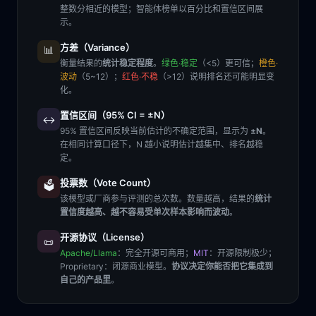
整数分相近的模型；智能体榜单以百分比和置信区间展
示。
方差（Variance）
📊
衡量结果的
统计稳定程度
。
绿色·稳定
（<5）更可信；
橙色·
波动
（5~12）；
红色·不稳
（>12）说明排名还可能明显变
化。
置信区间（95% CI = ±N）
↔️
95% 置信区间反映当前估计的不确定范围，显示为
±N
。
在相同计算口径下，N 越小说明估计越集中、排名越稳
定。
投票数（Vote Count）
🗳️
该模型或厂商参与评测的总次数。数量越高，结果的
统计
置信度越高、越不容易受单次样本影响而波动
。
开源协议（License）
📜
Apache/Llama
：完全开源可商用；
MIT
：开源限制极少；
Proprietary
：闭源商业模型。
协议决定你能否把它集成到
自己的产品里
。