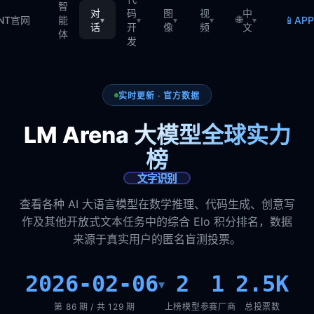
智
对
码
图
视
中
🌐
📱
TNT官网
能
AP
▾
▾
▾
▾
▾
话
开
像
频
文
体
发
实时更新 · 官方数据
LM Arena 大模型全球实力
榜
文字识别
查看各种 AI 大语言模型在数学推理、代码生成、创意写
作及其他开放式文本任务中的综合 Elo 积分排名，数据
来源于真实用户的匿名盲测投票。
2026-02-06
2
1
2.5K
▾
第 86 期 / 共 129 期
上榜模型
参赛厂商
总投票数