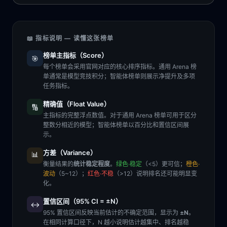
📖 指标说明 — 读懂这张榜单
榜单主指标（Score）
🎯
每个榜单会采用官网对应的核心排序指标。通用 Arena 榜
单通常是模型竞技积分；智能体榜单则展示净提升及多项
任务指标。
精确值（Float Value）
🔢
主指标的完整浮点数值。对于通用 Arena 榜单可用于区分
整数分相近的模型；智能体榜单以百分比和置信区间展
示。
方差（Variance）
📊
衡量结果的
统计稳定程度
。
绿色·稳定
（<5）更可信；
橙色·
波动
（5~12）；
红色·不稳
（>12）说明排名还可能明显变
化。
置信区间（95% CI = ±N）
↔️
95% 置信区间反映当前估计的不确定范围，显示为
±N
。
在相同计算口径下，N 越小说明估计越集中、排名越稳