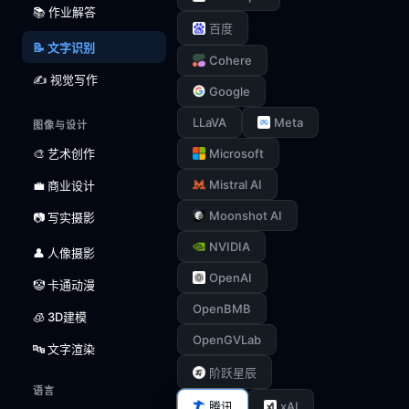
📚 作业解答
百度
📝 文字识别
Cohere
✍️ 视觉写作
Google
LLaVA
Meta
图像与设计
🎨 艺术创作
Microsoft
Mistral AI
💼 商业设计
Moonshot AI
📷 写实摄影
NVIDIA
👤 人像摄影
OpenAI
🤡 卡通动漫
OpenBMB
🧊 3D建模
OpenGVLab
🔤 文字渲染
阶跃星辰
语言
xAI
腾讯