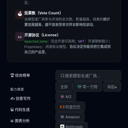
定。
投票数（Vote Count）
🗳️
该模型或厂商参与评测的总次数。数量越高，结果的
统计
置信度越高、越不容易受单次样本影响而波动
。
开源协议（License）
📜
Apache/Llama
：完全开源可商用；
MIT
：开源限制极少；
Proprietary
：闭源商业模型。
协议决定你能否把它集成到
自己的产品里
。
🏆 综合榜单
▴
全部
零一万物
收起
能力维度
AI2
✍️ 创意写作
阿里巴巴
💻 代码生成
Amazon
📊 图表分析
Anthropic