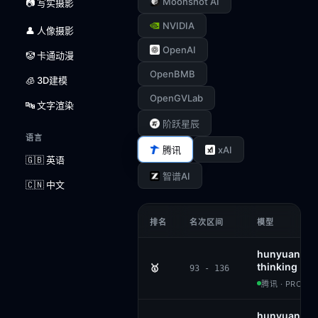
Moonshot AI
📷 写实摄影
NVIDIA
👤 人像摄影
OpenAI
🤡 卡通动漫
OpenBMB
🧊 3D建模
OpenGVLab
🔤 文字渲染
阶跃星辰
语言
xAI
腾讯
🇬🇧 英语
智谱AI
🇨🇳 中文
排名
名次区间
模型
hunyuan-vis
thinking
🥇
93 - 136
腾讯 · PROPRI
hunyuan-t1