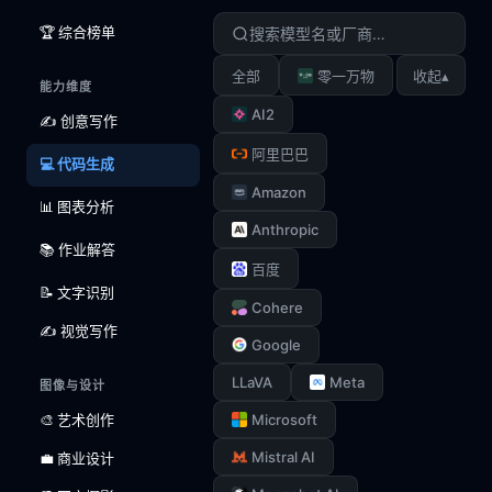
🏆 综合榜单
▴
全部
零一万物
收起
能力维度
AI2
✍️ 创意写作
阿里巴巴
💻 代码生成
Amazon
📊 图表分析
Anthropic
📚 作业解答
百度
📝 文字识别
Cohere
✍️ 视觉写作
Google
LLaVA
Meta
图像与设计
🎨 艺术创作
Microsoft
Mistral AI
💼 商业设计