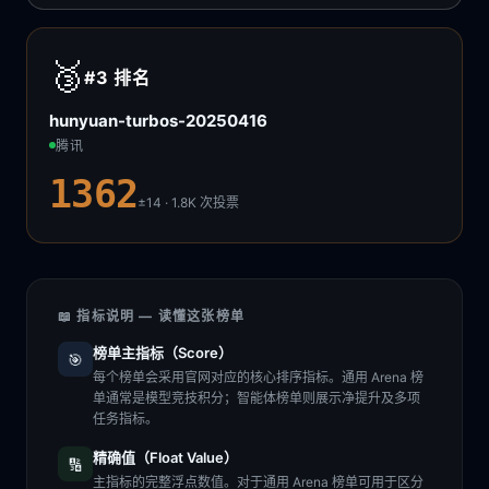
🥉
#3
排名
hunyuan-turbos-20250416
腾讯
1362
±14 · 1.8K
次投票
📖 指标说明 — 读懂这张榜单
榜单主指标（Score）
🎯
每个榜单会采用官网对应的核心排序指标。通用 Arena 榜
单通常是模型竞技积分；智能体榜单则展示净提升及多项
任务指标。
精确值（Float Value）
🔢
主指标的完整浮点数值。对于通用 Arena 榜单可用于区分