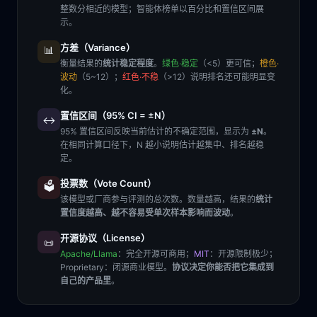
整数分相近的模型；智能体榜单以百分比和置信区间展
示。
方差（Variance）
📊
衡量结果的
统计稳定程度
。
绿色·稳定
（<5）更可信；
橙色·
波动
（5~12）；
红色·不稳
（>12）说明排名还可能明显变
化。
置信区间（95% CI = ±N）
↔️
95% 置信区间反映当前估计的不确定范围，显示为
±N
。
在相同计算口径下，N 越小说明估计越集中、排名越稳
定。
投票数（Vote Count）
🗳️
该模型或厂商参与评测的总次数。数量越高，结果的
统计
置信度越高、越不容易受单次样本影响而波动
。
开源协议（License）
📜
Apache/Llama
：完全开源可商用；
MIT
：开源限制极少；
Proprietary
：闭源商业模型。
协议决定你能否把它集成到
自己的产品里
。