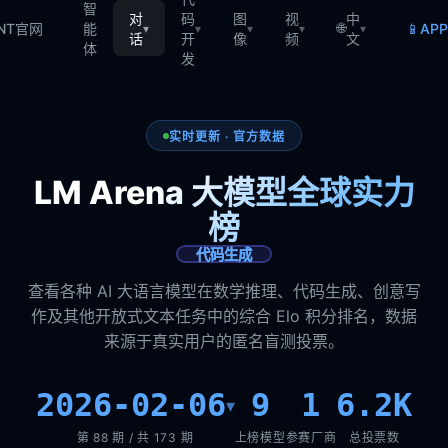
智
对
码
图
视
中
🌐
📱
TNT官网
能
AP
▾
▾
▾
▾
▾
话
开
像
频
文
体
发
实时更新 · 官方数据
LM Arena 大模型全球实力
榜
代码生成
查看各种 AI 大语言模型在数学推理、代码生成、创意写
作及其他开放式文本任务中的综合 Elo 积分排名，数据
来源于真实用户的匿名盲测投票。
2026-02-06
9
1
6.2K
▾
第 88 期 / 共 173 期
上榜模型
参赛厂商
总投票数