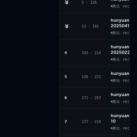
🥈
5 - 126
腾讯 · PROPRI
hunyuan-tu
20250416
🥉
13 - 141
腾讯 · PROPRI
hunyuan-tu
20250226
4
103 - 214
腾讯 · PROPRI
hunyuan-tu
5
120 - 221
腾讯 · PROPRI
hunyuan-lar
6
172 - 257
腾讯 · PROPRI
hunyuan-la
10
7
177 - 219
腾讯 · PROPRI