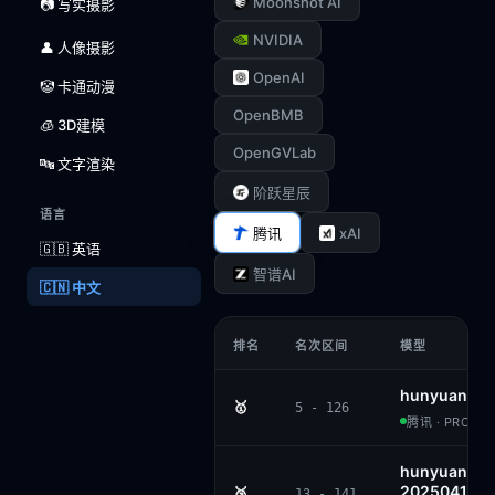
Moonshot AI
📷 写实摄影
NVIDIA
👤 人像摄影
OpenAI
🤡 卡通动漫
OpenBMB
🧊 3D建模
OpenGVLab
🔤 文字渲染
阶跃星辰
语言
xAI
腾讯
🇬🇧 英语
智谱AI
🇨🇳 中文
排名
名次区间
模型
hunyuan-t1
🥇
5 - 126
腾讯 · PROPRI
hunyuan-tu
20250416
🥈
13 - 141