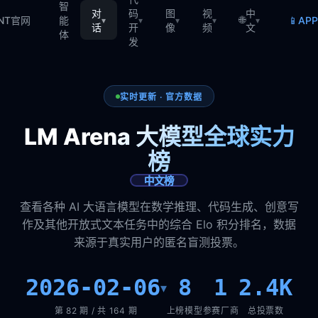
智
对
码
图
视
中
🌐
📱
TNT官网
能
AP
▾
▾
▾
▾
▾
话
开
像
频
文
体
发
实时更新 · 官方数据
LM Arena 大模型全球实力
榜
中文榜
查看各种 AI 大语言模型在数学推理、代码生成、创意写
作及其他开放式文本任务中的综合 Elo 积分排名，数据
来源于真实用户的匿名盲测投票。
2026-02-06
8
1
2.4K
▾
第 82 期 / 共 164 期
上榜模型
参赛厂商
总投票数