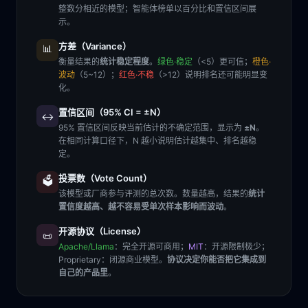
整数分相近的模型；智能体榜单以百分比和置信区间展
示。
方差（Variance）
📊
衡量结果的
统计稳定程度
。
绿色·稳定
（<5）更可信；
橙色·
波动
（5~12）；
红色·不稳
（>12）说明排名还可能明显变
化。
置信区间（95% CI = ±N）
↔️
95% 置信区间反映当前估计的不确定范围，显示为
±N
。
在相同计算口径下，N 越小说明估计越集中、排名越稳
定。
投票数（Vote Count）
🗳️
该模型或厂商参与评测的总次数。数量越高，结果的
统计
置信度越高、越不容易受单次样本影响而波动
。
开源协议（License）
📜
Apache/Llama
：完全开源可商用；
MIT
：开源限制极少；
Proprietary
：闭源商业模型。
协议决定你能否把它集成到
自己的产品里
。