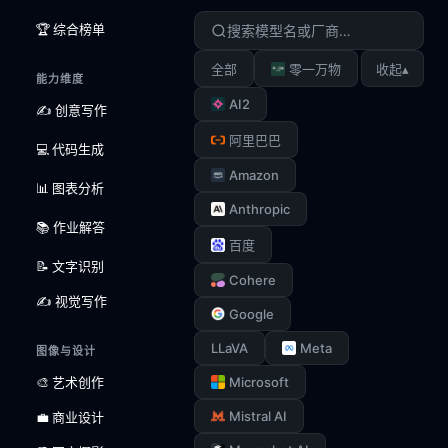
🏆 综合榜单
▴
全部
零一万物
收起
能力维度
AI2
✍️ 创意写作
阿里巴巴
💻 代码生成
Amazon
📊 图表分析
Anthropic
📚 作业解答
百度
📝 文字识别
Cohere
✍️ 视觉写作
Google
LLaVA
Meta
图像与设计
🎨 艺术创作
Microsoft
Mistral AI
💼 商业设计