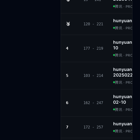
腾讯 · PROPRI
hunyuan-tu
🥉
120 - 221
腾讯 · PROPRI
hunyuan-la
10
4
177 - 219
腾讯 · PROPRI
hunyuan-tu
20250226
5
103 - 214
腾讯 · PROPRI
hunyuan-st
02-10
6
162 - 247
腾讯 · PROPRI
hunyuan-lar
7
172 - 257
腾讯 · PROPRI