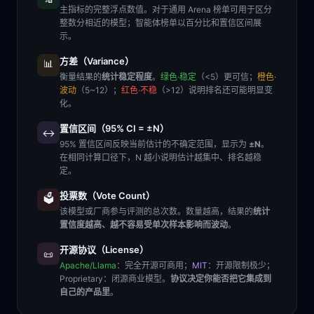
主指标的完整浮点数值。对于通用 Arena 榜单可用于区分
整数分相近的模型；智能体榜单以百分比和置信区间展
示。
方差（Variance）
📊
衡量结果的
统计稳定程度
。
绿色·稳定
（<5）更可信；
橙色·
波动
（5~12）；
红色·不稳
（>12）说明排名还可能明显变
化。
置信区间（95% CI = ±N）
↔️
95% 置信区间反映当前估计的不确定范围，显示为
±N
。
在相同计算口径下，N 越小说明估计越集中、排名越稳
定。
投票数（Vote Count）
🗳️
该模型或厂商参与评测的总次数。数量越高，结果的
统计
置信度越高、越不容易受单次样本影响而波动
。
开源协议（License）
📜
Apache/Llama
：完全开源可商用；
MIT
：开源限制极少；
Proprietary
：闭源商业模型。
协议决定你能否把它集成到
自己的产品里
。