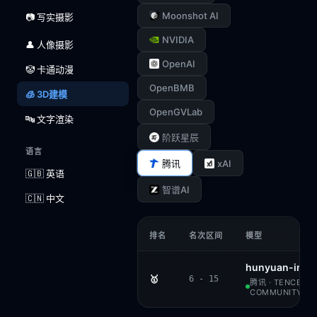
Moonshot AI
📷 写实摄影
NVIDIA
👤 人像摄影
OpenAI
🤡 卡通动漫
OpenBMB
🧊 3D建模
OpenGVLab
🔤 文字渲染
阶跃星辰
语言
xAI
腾讯
🇬🇧 英语
智谱AI
🇨🇳 中文
排名
名次区间
模型
hunyuan-imag
🥇
6 - 15
腾讯 · TENCENT
COMMUNITY