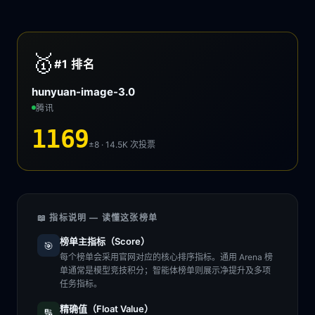
🥇
#1
排名
hunyuan-image-3.0
腾讯
1169
±8 · 14.5K
次投票
📖 指标说明 — 读懂这张榜单
榜单主指标（Score）
🎯
每个榜单会采用官网对应的核心排序指标。通用 Arena 榜
单通常是模型竞技积分；智能体榜单则展示净提升及多项
任务指标。
精确值（Float Value）
🔢