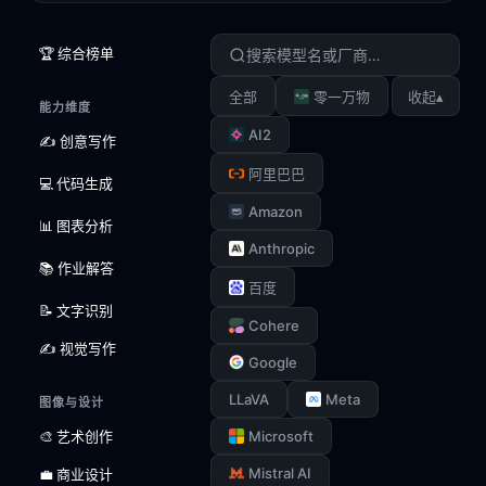
🏆 综合榜单
▴
全部
零一万物
收起
能力维度
AI2
✍️ 创意写作
阿里巴巴
💻 代码生成
Amazon
📊 图表分析
Anthropic
📚 作业解答
百度
📝 文字识别
Cohere
✍️ 视觉写作
Google
LLaVA
Meta
图像与设计
🎨 艺术创作
Microsoft
Mistral AI
💼 商业设计