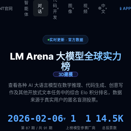
智
对
码
图
视
中
🌐
📱
TNT官网
能
AP
▾
▾
▾
▾
▾
话
开
像
频
文
体
发
实时更新 · 官方数据
LM Arena 大模型全球实力
榜
3D建模
查看各种 AI 大语言模型在数学推理、代码生成、创意写
作及其他开放式文本任务中的综合 Elo 积分排名，数据
来源于真实用户的匿名盲测投票。
2026-02-06
1
1
14.5K
▾
第 87 期 / 共 91 期
上榜模型
参赛厂商
总投票数