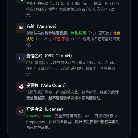
主指标的完整浮点数值。对于通用 Arena 榜单可用于区分
整数分相近的模型；智能体榜单以百分比和置信区间展
示。
方差（Variance）
📊
衡量结果的
统计稳定程度
。
绿色·稳定
（<5）更可信；
橙色·
波动
（5~12）；
红色·不稳
（>12）说明排名还可能明显变
化。
置信区间（95% CI = ±N）
↔️
95% 置信区间反映当前估计的不确定范围，显示为
±N
。
在相同计算口径下，N 越小说明估计越集中、排名越稳
定。
投票数（Vote Count）
🗳️
该模型或厂商参与评测的总次数。数量越高，结果的
统计
置信度越高、越不容易受单次样本影响而波动
。
开源协议（License）
📜
Apache/Llama
：完全开源可商用；
MIT
：开源限制极少；
Proprietary
：闭源商业模型。
协议决定你能否把它集成到
自己的产品里
。