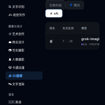
生数科技
腾讯
📝 文字识别
xAI
✍️ 视觉写作
图像与设计
排名
名次区间
模型
🎨 艺术创作
grok-imagine
🥇
7 - 18
💼 商业设计
XAI · PROPRIET
📷 写实摄影
👤 人像摄影
🤡 卡通动漫
🧊 3D建模
🔤 文字渲染
语言
🇬🇧 英语