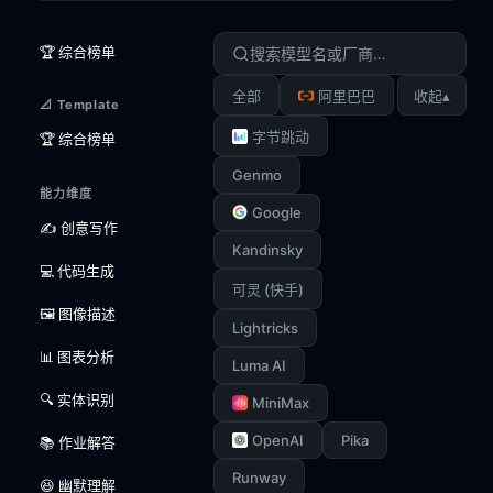
🏆 综合榜单
▴
全部
阿里巴巴
收起
📐 Template
字节跳动
🏆 综合榜单
Genmo
能力维度
Google
✍️ 创意写作
Kandinsky
💻 代码生成
可灵 (快手)
🖼️ 图像描述
Lightricks
📊 图表分析
Luma AI
🔍 实体识别
MiniMax
OpenAI
Pika
📚 作业解答
Runway
😆 幽默理解