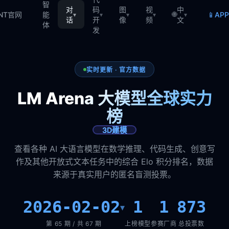
智
对
码
图
视
中
🌐
📱
TNT官网
能
AP
▾
▾
▾
▾
▾
话
开
像
频
文
体
发
实时更新 · 官方数据
LM Arena 大模型全球实力
榜
3D建模
查看各种 AI 大语言模型在数学推理、代码生成、创意写
作及其他开放式文本任务中的综合 Elo 积分排名，数据
来源于真实用户的匿名盲测投票。
2026-02-02
1
1
873
▾
第 65 期 / 共 67 期
上榜模型
参赛厂商
总投票数