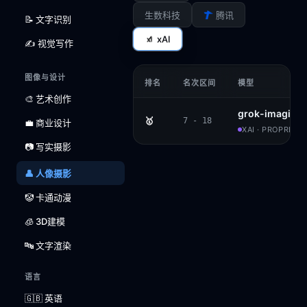
生数科技
腾讯
📝 文字识别
xAI
✍️ 视觉写作
图像与设计
排名
名次区间
模型
🎨 艺术创作
grok-imagine
🥇
7 - 18
💼 商业设计
XAI · PROPRIET
📷 写实摄影
👤 人像摄影
🤡 卡通动漫
🧊 3D建模
🔤 文字渲染
语言
🇬🇧 英语