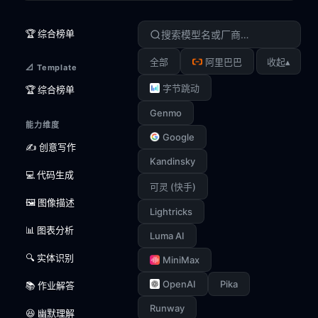
🏆 综合榜单
▴
全部
阿里巴巴
收起
📐 Template
字节跳动
🏆 综合榜单
Genmo
能力维度
Google
✍️ 创意写作
Kandinsky
💻 代码生成
可灵 (快手)
🖼️ 图像描述
Lightricks
📊 图表分析
Luma AI
🔍 实体识别
MiniMax
OpenAI
Pika
📚 作业解答
Runway
😆 幽默理解