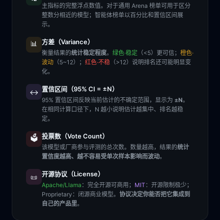
主指标的完整浮点数值。对于通用 Arena 榜单可用于区分
整数分相近的模型；智能体榜单以百分比和置信区间展
示。
方差（Variance）
📊
衡量结果的
统计稳定程度
。
绿色·稳定
（<5）更可信；
橙色·
波动
（5~12）；
红色·不稳
（>12）说明排名还可能明显变
化。
置信区间（95% CI = ±N）
↔️
95% 置信区间反映当前估计的不确定范围，显示为
±N
。
在相同计算口径下，N 越小说明估计越集中、排名越稳
定。
投票数（Vote Count）
🗳️
该模型或厂商参与评测的总次数。数量越高，结果的
统计
置信度越高、越不容易受单次样本影响而波动
。
开源协议（License）
📜
Apache/Llama
：完全开源可商用；
MIT
：开源限制极少；
Proprietary
：闭源商业模型。
协议决定你能否把它集成到
自己的产品里
。