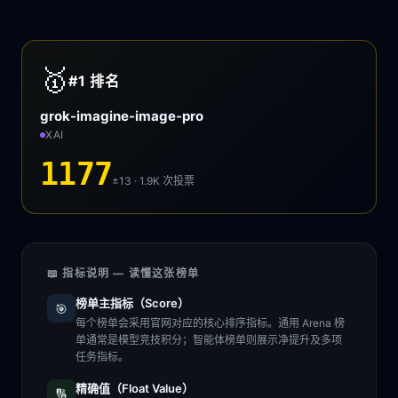
🥇
#1
排名
grok-imagine-image-pro
XAI
1177
±13 · 1.9K
次投票
📖 指标说明 — 读懂这张榜单
榜单主指标（Score）
🎯
每个榜单会采用官网对应的核心排序指标。通用 Arena 榜
单通常是模型竞技积分；智能体榜单则展示净提升及多项
任务指标。
精确值（Float Value）
🔢