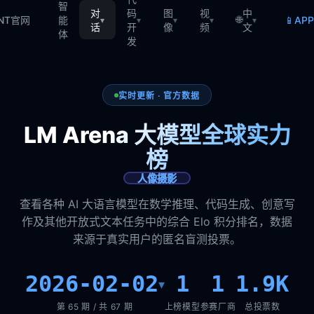
智
对
码
图
视
中
🌐
📱
TNT官网
能
AP
▾
▾
▾
▾
▾
话
开
像
频
文
体
发
实时更新 · 官方数据
LM Arena 大模型全球实力
榜
人像摄影
查看各种 AI 大语言模型在数学推理、代码生成、创意写
作及其他开放式文本任务中的综合 Elo 积分排名，数据
来源于真实用户的匿名盲测投票。
2026-02-02
1
1
1.9K
▾
第 65 期 / 共 67 期
上榜模型
参赛厂商
总投票数