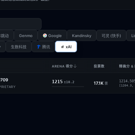
Genmo
Google
Kandinsky
Li
节跳动
可灵 (快手)
y
xAI
生数科技
腾讯
ARENA 得分
投票数
精确分 &
0709
1215
1214.50
±10.2
17.1K
票
[1204.3,
OPRIETARY