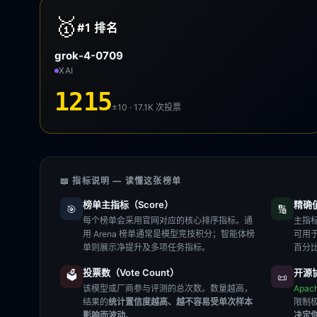
🥇
#1
排名
grok-4-0709
XAI
1215
±10 · 17.1K
次投票
📖 指标说明 — 读懂这张榜单
榜单主指标（Score）
精确值（
🎯
🔢
每个榜单会采用官网对应的核心排序指标。通
主指标
用 Arena 榜单通常是模型竞技积分；智能体榜
可用
单则展示净提升及多项任务指标。
百分
投票数（Vote Count）
开源协
🗳️
📜
该模型或厂商参与评测的总次数。数量越高，
Apac
结果的
统计置信度越高、越不容易受单次样本
限制
影响而波动
。
决定