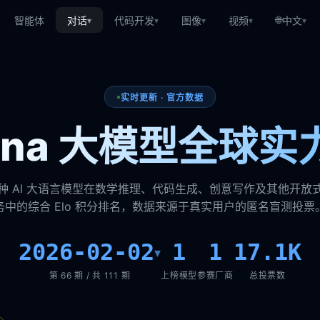
🌐
智能体
对话
代码开发
图像
视频
中文
▾
▾
▾
▾
▾
实时更新 · 官方数据
rena 大模型全球实
种 AI 大语言模型在数学推理、代码生成、创意写作及其他开放
务中的综合 Elo 积分排名，数据来源于真实用户的匿名盲测投票
2026-02-02
1
1
17.1K
▾
第 66 期 / 共 111 期
上榜模型
参赛厂商
总投票数