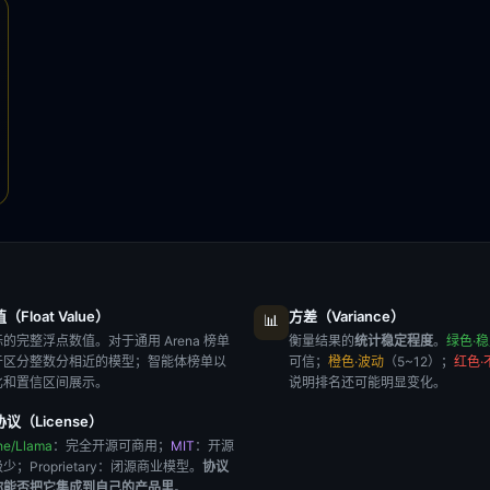
Float Value）
方差（Variance）
📊
的完整浮点数值。对于通用 Arena 榜单
衡量结果的
统计稳定程度
。
绿色·
于区分整数分相近的模型；智能体榜单以
可信；
橙色·波动
（5~12）；
红色·
比和置信区间展示。
说明排名还可能明显变化。
议（License）
he/Llama
：完全开源可商用；
MIT
：开源
极少；
Proprietary
：闭源商业模型。
协议
你能否把它集成到自己的产品里
。