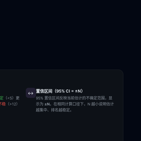
置信区间（95% CI = ±N）
↔️
稳定
（<5）更
95% 置信区间反映当前估计的不确定范围，显
不稳
（>12）
示为
±N
。在相同计算口径下，N 越小说明估计
越集中、排名越稳定。