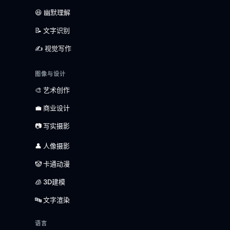
😆 幽默理解
📝 文字识别
✍️ 视觉写作
图像与设计
🎨 艺术创作
💼 商业设计
📷 写实摄影
👤 人像摄影
🤡 卡通动漫
🧊 3D建模
🔤 文字渲染
语言