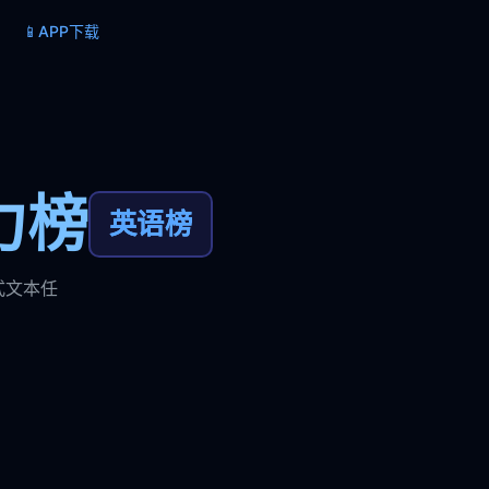
📱
APP下载
力榜
英语榜
式文本任
。