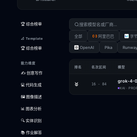
🏆 综合榜单
全部
阿里巴巴
字
📐 Template
OpenAI
Pika
Runwa
🏆 综合榜单
能力维度
排名
名次区间
模型
✍️ 创意写作
grok-4-
🥇
16 - 84
💻 代码生成
XAI · PR
🖼️ 图像描述
📊 图表分析
🔍 实体识别
📚 作业解答