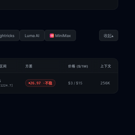
ghtricks
Luma AI
MiniMax
▴
收起
 区间
方差
价格 ($/1M)
上下文
5
$3 / $15
256K
26.97 ·
不稳
 1224.7]