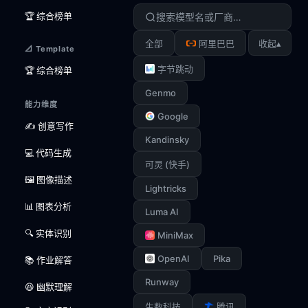
🏆 综合榜单
▴
全部
阿里巴巴
收起
📐 Template
字节跳动
🏆 综合榜单
Genmo
能力维度
Google
✍️ 创意写作
Kandinsky
💻 代码生成
可灵 (快手)
🖼️ 图像描述
Lightricks
📊 图表分析
Luma AI
🔍 实体识别
MiniMax
OpenAI
Pika
📚 作业解答
Runway
😆 幽默理解
生数科技
腾讯