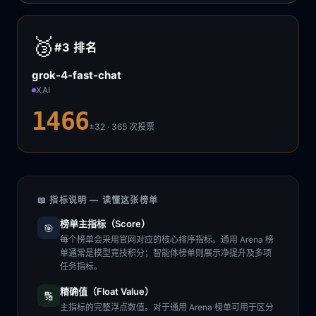
🥉
#3
排名
grok-4-fast-chat
XAI
1466
±32 · 365
次投票
📖 指标说明 — 读懂这张榜单
榜单主指标（Score）
🎯
每个榜单会采用官网对应的核心排序指标。通用 Arena 榜
单通常是模型竞技积分；智能体榜单则展示净提升及多项
任务指标。
精确值（Float Value）
🔢
主指标的完整浮点数值。对于通用 Arena 榜单可用于区分