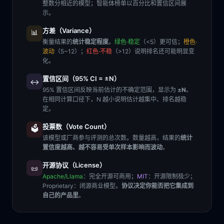
整数分相近的模型；智能体榜单以百分比和置信区间展
示。
方差（Variance）
📊
衡量结果的
统计稳定程度
。
绿色·稳定
（<5）更可信；
橙色·
波动
（5~12）；
红色·不稳
（>12）说明排名还可能明显变
化。
置信区间（95% CI = ±N）
↔️
95% 置信区间反映当前估计的不确定范围，显示为
±N
。
在相同计算口径下，N 越小说明估计越集中、排名越稳
定。
投票数（Vote Count）
🗳️
该模型或厂商参与评测的总次数。数量越高，结果的
统计
置信度越高、越不容易受单次样本影响而波动
。
开源协议（License）
📜
Apache/Llama
：完全开源可商用；
MIT
：开源限制极少；
Proprietary
：闭源商业模型。
协议决定你能否把它集成到
自己的产品里
。