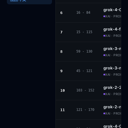
grok-4-070
6
16 - 84
XAI · PROPRI
grok-4-fast
7
15 - 115
XAI · PROPRI
grok-3-mini
8
59 - 130
XAI · PROPRI
grok-3-mini
9
45 - 121
XAI · PROPRI
grok-2-202
10
103 - 152
XAI · PROPRI
grok-2-min
11
121 - 170
XAI · PROPRI
grok-4-070