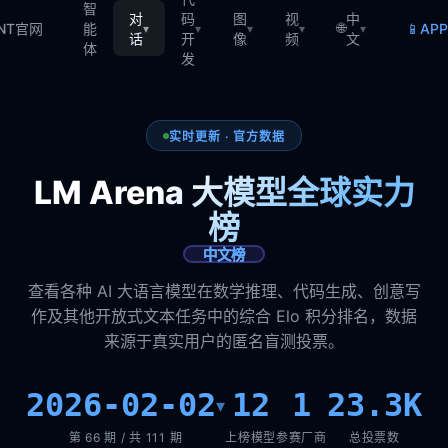
智
对
码
图
视
中
🌐
📱
TNT官网
能
AP
▾
▾
▾
▾
▾
话
开
像
频
文
体
发
实时更新 · 官方数据
LM Arena 大模型全球实力
榜
中文榜
查看各种 AI 大语言模型在数学推理、代码生成、创意写
作及其他开放式文本任务中的综合 Elo 积分排名，数据
来源于真实用户的匿名盲测投票。
2026-02-02
12
1
23.3K
▾
第 66 期 / 共 111 期
上榜模型
参赛厂商
总投票数