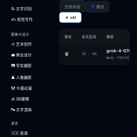
生数科技
腾讯
📝 文字识别
xAI
✍️ 视觉写作
图像与设计
排名
名次区间
模型
🎨 艺术创作
grok-4-0709
🥇
16 - 84
💼 商业设计
XAI · PROPRIET
📷 写实摄影
👤 人像摄影
🤡 卡通动漫
🧊 3D建模
🔤 文字渲染
语言
🇬🇧 英语