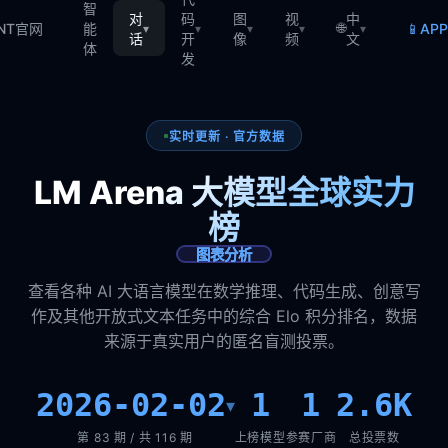
智
对
码
图
视
中
🌐
📱
TNT官网
能
AP
▾
▾
▾
▾
▾
话
开
像
频
文
体
发
实时更新 · 官方数据
LM Arena 大模型全球实力
榜
图表分析
查看各种 AI 大语言模型在数学推理、代码生成、创意写
作及其他开放式文本任务中的综合 Elo 积分排名，数据
来源于真实用户的匿名盲测投票。
2026-02-02
1
1
2.6K
▾
第 83 期 / 共 116 期
上榜模型
参赛厂商
总投票数