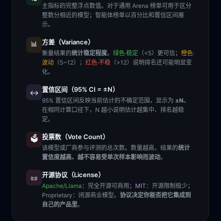
主指标的完整浮点数值。对于通用 Arena 榜单可用于区分
整数分相近的模型；智能体榜单以百分比和置信区间展
示。
方差（Variance）
📊
衡量结果的
统计稳定程度
。
绿色·稳定
（<5）更可信；
橙色·
波动
（5~12）；
红色·不稳
（>12）说明排名还可能明显变
化。
置信区间（95% CI = ±N）
↔️
95% 置信区间反映当前估计的不确定范围，显示为
±N
。
在相同计算口径下，N 越小说明估计越集中、排名越稳
定。
投票数（Vote Count）
🗳️
该模型或厂商参与评测的总次数。数量越高，结果的
统计
置信度越高、越不容易受单次样本影响而波动
。
开源协议（License）
📜
Apache/Llama
：完全开源可商用；
MIT
：开源限制极少；
Proprietary
：闭源商业模型。
协议决定你能否把它集成到
自己的产品里
。