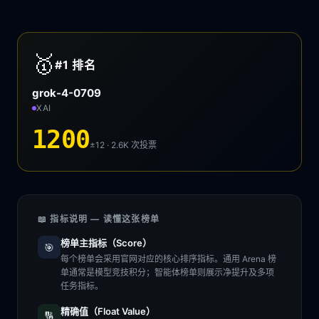
🥇
#1
排名
grok-4-0709
XAI
1200
±12 · 2.6K
次投票
📖 指标说明 — 读懂这张榜单
榜单主指标（Score）
🎯
每个榜单会采用官网对应的核心排序指标。通用 Arena 榜
单通常是模型竞技积分；智能体榜单则展示净提升及多项
任务指标。
精确值（Float Value）
🔢