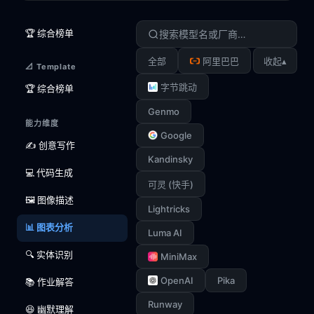
🏆 综合榜单
▴
全部
阿里巴巴
收起
📐 Template
字节跳动
🏆 综合榜单
Genmo
能力维度
Google
✍️ 创意写作
Kandinsky
💻 代码生成
可灵 (快手)
🖼️ 图像描述
Lightricks
📊 图表分析
Luma AI
🔍 实体识别
MiniMax
OpenAI
Pika
📚 作业解答
Runway
😆 幽默理解