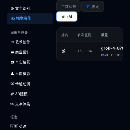
生数科技
腾讯
📝 文字识别
xAI
✍️ 视觉写作
图像与设计
排名
名次区间
模型
🎨 艺术创作
grok-4-0709
🥇
16 - 84
💼 商业设计
XAI · PROPRIET
📷 写实摄影
👤 人像摄影
🤡 卡通动漫
🧊 3D建模
🔤 文字渲染
语言
🇬🇧 英语