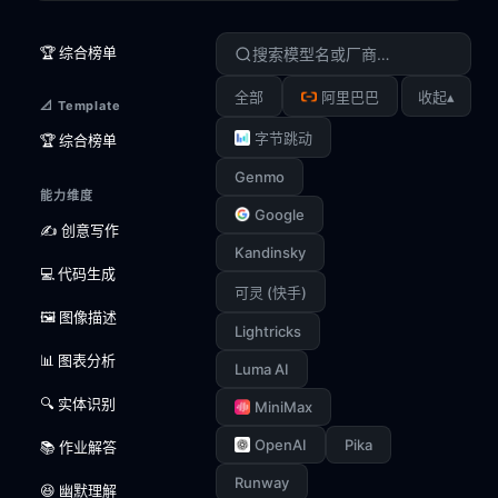
🏆 综合榜单
▴
全部
阿里巴巴
收起
📐 Template
字节跳动
🏆 综合榜单
Genmo
能力维度
Google
✍️ 创意写作
Kandinsky
💻 代码生成
可灵 (快手)
🖼️ 图像描述
Lightricks
📊 图表分析
Luma AI
🔍 实体识别
MiniMax
OpenAI
Pika
📚 作业解答
Runway
😆 幽默理解