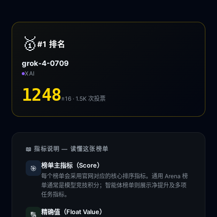
🥇
#1
排名
grok-4-0709
XAI
1248
±16 · 1.5K
次投票
📖 指标说明 — 读懂这张榜单
榜单主指标（Score）
🎯
每个榜单会采用官网对应的核心排序指标。通用 Arena 榜
单通常是模型竞技积分；智能体榜单则展示净提升及多项
任务指标。
精确值（Float Value）
🔢