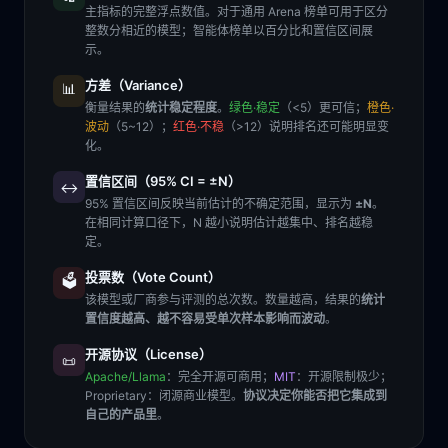
主指标的完整浮点数值。对于通用 Arena 榜单可用于区分
整数分相近的模型；智能体榜单以百分比和置信区间展
示。
方差（Variance）
📊
衡量结果的
统计稳定程度
。
绿色·稳定
（<5）更可信；
橙色·
波动
（5~12）；
红色·不稳
（>12）说明排名还可能明显变
化。
置信区间（95% CI = ±N）
↔️
95% 置信区间反映当前估计的不确定范围，显示为
±N
。
在相同计算口径下，N 越小说明估计越集中、排名越稳
定。
投票数（Vote Count）
🗳️
该模型或厂商参与评测的总次数。数量越高，结果的
统计
置信度越高、越不容易受单次样本影响而波动
。
开源协议（License）
📜
Apache/Llama
：完全开源可商用；
MIT
：开源限制极少；
Proprietary
：闭源商业模型。
协议决定你能否把它集成到
自己的产品里
。