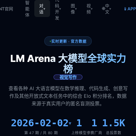
智
对
码
图
视
中
🌐
📱
TNT官网
能
AP
▾
▾
▾
▾
▾
话
开
像
频
文
体
发
实时更新 · 官方数据
LM Arena 大模型全球实力
榜
视觉写作
查看各种 AI 大语言模型在数学推理、代码生成、创意写
作及其他开放式文本任务中的综合 Elo 积分排名，数据
来源于真实用户的匿名盲测投票。
2026-02-02
1
1
1.5K
▾
第 47 期 / 共 80 期
上榜模型
参赛厂商
总投票数