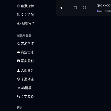
grok-co
😆 幽默理解
4
73 - 75
XAI · PR
📝 文字识别
✍️ 视觉写作
图像与设计
🎨 艺术创作
💼 商业设计
📷 写实摄影
👤 人像摄影
🤡 卡通动漫
🧊 3D建模
🔤 文字渲染
语言