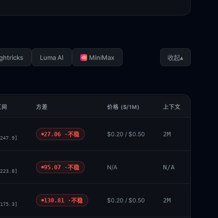
ghtricks
Luma AI
MiniMax
▴
收起
区间
方差
价格 ($/1M)
上下文
$0.20 / $0.50
2M
27.06 ·
不稳
247.9]
N/A
N/A
95.07 ·
不稳
223.8]
$0.20 / $0.50
2M
130.81 ·
不稳
175.3]