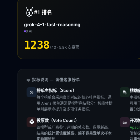
🥇
#1
排名
grok-4-1-fast-reasoning
XAI
1238
±10 · 5.8K
次投票
📖 指标说明 — 读懂这张榜单
榜单主指标（Score）
精确值（
🎯
🔢
每个榜单会采用官网对应的核心排序指标。通
主指标
用 Arena 榜单通常是模型竞技积分；智能体榜
可用
单则展示净提升及多项任务指标。
百分
投票数（Vote Count）
开源协
🗳️
📜
该模型或厂商参与评测的总次数。数量越高，
Apac
结果的
统计置信度越高、越不容易受单次样本
限制
影响而波动
。
决定