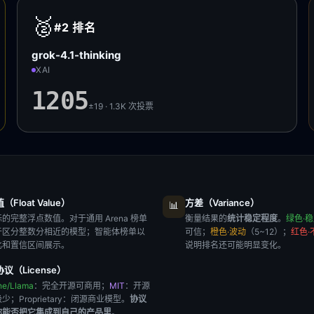
🥈
#2
排名
grok-4.1-thinking
XAI
1205
±19 · 1.3K
次投票
Float Value）
方差（Variance）
📊
的完整浮点数值。对于通用 Arena 榜单
衡量结果的
统计稳定程度
。
绿色·
于区分整数分相近的模型；智能体榜单以
可信；
橙色·波动
（5~12）；
红色·
比和置信区间展示。
说明排名还可能明显变化。
议（License）
he/Llama
：完全开源可商用；
MIT
：开源
极少；
Proprietary
：闭源商业模型。
协议
你能否把它集成到自己的产品里
。