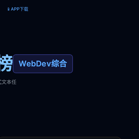
📱
APP下载
榜
WebDev综合
式文本任
。