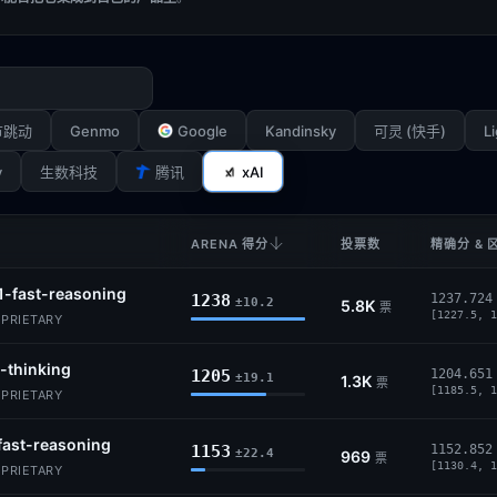
Genmo
Google
Kandinsky
Li
节跳动
可灵 (快手)
y
xAI
生数科技
腾讯
ARENA 得分
投票数
精确分 & 
1-fast-reasoning
1238
1237.724
±10.2
5.8K
票
[1227.5, 1
OPRIETARY
-thinking
1205
1204.651
±19.1
1.3K
票
[1185.5, 1
OPRIETARY
fast-reasoning
1153
1152.852
±22.4
969
票
[1130.4, 1
OPRIETARY