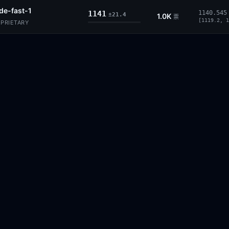
de-fast-1
1141
1140.545
±21.4
1.0K
票
[1119.2, 1
OPRIETARY