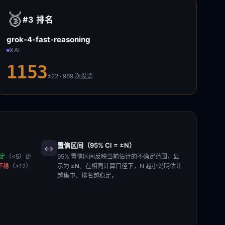
🥉
#3
排名
grok-4-fast-reasoning
XAI
1153
±22 · 969
次投票
置信区间（95% CI = ±N）
↔️
稳定
（<5）更
95% 置信区间反映当前估计的不确定范围，显
不稳
（>12）
示为
±N
。在相同计算口径下，N 越小说明估计
越集中、排名越稳定。