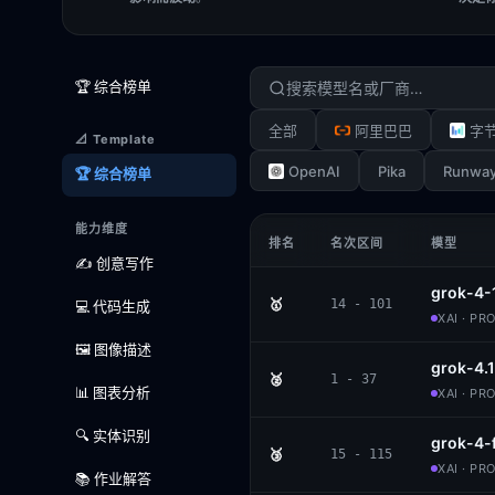
🏆 综合榜单
全部
阿里巴巴
字
📐 Template
OpenAI
Pika
Runwa
🏆 综合榜单
能力维度
排名
名次区间
模型
✍️ 创意写作
grok-4-
🥇
14 - 101
💻 代码生成
XAI · PR
🖼️ 图像描述
grok-4.1
🥈
1 - 37
📊 图表分析
XAI · PR
🔍 实体识别
grok-4-
🥉
15 - 115
XAI · PR
📚 作业解答