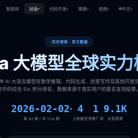
🌐
智能体
对话
代码开发
图像
视频
中文
▾
▾
▾
▾
▾
实时更新 · 官方数据
ena 大模型全球实力
种 AI 大语言模型在数学推理、代码生成、创意写作及其他开放
务中的综合 Elo 积分排名，数据来源于真实用户的匿名盲测投票
2026-02-02
4
1
9.1K
▾
第 82 期 / 共 104 期
上榜模型
参赛厂商
总投票数