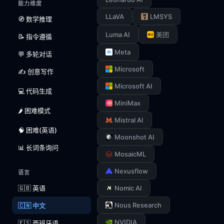
能力维度
LLaVA
LMSYS
🧭 数学推理
Luma AI
美团
📝 指令遵循
Meta
💬 多轮对话
Microsoft
✍️ 创意写作
Microsoft AI
💻 代码生成
MiniMax
🌶️ 困难模式
Mistral AI
🧠 困难(英语)
Moonshot AI
📊 长词条询问
MosaicML
Nexusflow
语言
🇬🇧 英语
Nomic AI
Nous Research
🇨🇳 中文
NVIDIA
🇪🇸 西班牙语