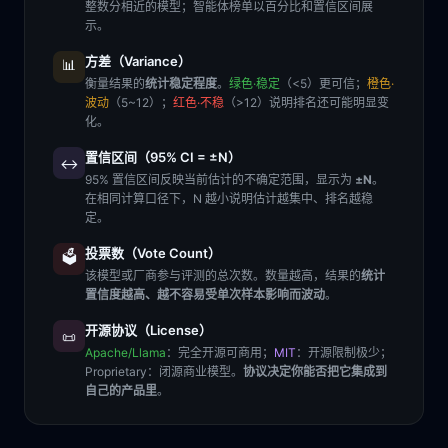
整数分相近的模型；智能体榜单以百分比和置信区间展
示。
方差（Variance）
📊
衡量结果的
统计稳定程度
。
绿色·稳定
（<5）更可信；
橙色·
波动
（5~12）；
红色·不稳
（>12）说明排名还可能明显变
化。
置信区间（95% CI = ±N）
↔️
95% 置信区间反映当前估计的不确定范围，显示为
±N
。
在相同计算口径下，N 越小说明估计越集中、排名越稳
定。
投票数（Vote Count）
🗳️
该模型或厂商参与评测的总次数。数量越高，结果的
统计
置信度越高、越不容易受单次样本影响而波动
。
开源协议（License）
📜
Apache/Llama
：完全开源可商用；
MIT
：开源限制极少；
Proprietary
：闭源商业模型。
协议决定你能否把它集成到
自己的产品里
。