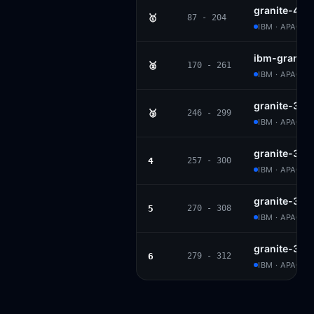
granite-4.1-
🥇
87 - 204
IBM · APACHE
ibm-granite
🥈
170 - 261
IBM · APACHE
granite-3.1-
🥉
246 - 299
IBM · APACHE
granite-3.1-
4
257 - 300
IBM · APACHE
granite-3.0-
5
270 - 308
IBM · APACHE
granite-3.0-
6
279 - 312
IBM · APACHE