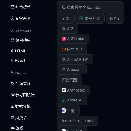
🏆 综合榜单
😤 专家评测
▴
全部
零一万物
收起
AI2
📐 Template
AI21 Labs
🏆 综合榜单
阿里巴巴
📄 HTML
AllenAI/UW
⚛️ React
Amazon
🏷️ Domain
蚂蚁集团
🏷️ 品牌营销
Anthropic
🖼️ 参考图设计
Arcee AI
📊 数据分析
百度
🛒 消费品
Black Forest Labs
🎮 游戏