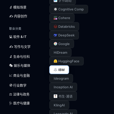
字节跳动
🔬 模拟场景
Cognitive Comp
✍️ 内容创作
Cohere
Databricks
职业分类
DeepSeek
💻 软件 & IT
Google
✍️ 写作与文学
HiDream
🔬 生命与社科
HuggingFace
🎭 娱乐与媒体
IBM
📈 商业与金融
Ideogram
🧭 行业数学
Inception AI
⚖️ 法律与政务
书生·浦语
🩺 医疗与健康
KlingAI
Leonardo AI