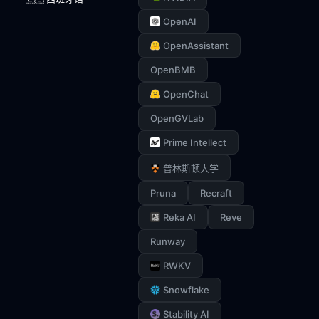
OpenAI
OpenAssistant
OpenBMB
OpenChat
OpenGVLab
Prime Intellect
普林斯顿大学
Pruna
Recraft
Reka AI
Reve
Runway
RWKV
Snowflake
Stability AI