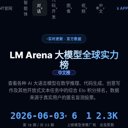
智
对
码
图
视
中
🌐
📱
TNT官网
能
AP
▾
▾
▾
▾
▾
话
开
像
频
文
体
发
实时更新 · 官方数据
LM Arena 大模型全球实力
榜
中文榜
查看各种 AI 大语言模型在数学推理、代码生成、创意写
作及其他开放式文本任务中的综合 Elo 积分排名，数据
来源于真实用户的匿名盲测投票。
2026-06-03
6
1
2.3K
▾
第 18 期 / 共 33 期
上榜模型
参赛厂商
总投票数