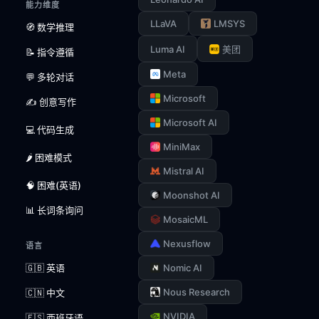
能力维度
LLaVA
LMSYS
🧭 数学推理
Luma AI
美团
📝 指令遵循
Meta
💬 多轮对话
Microsoft
✍️ 创意写作
Microsoft AI
💻 代码生成
MiniMax
🌶️ 困难模式
Mistral AI
🧠 困难(英语)
Moonshot AI
📊 长词条询问
MosaicML
Nexusflow
语言
🇬🇧 英语
Nomic AI
Nous Research
🇨🇳 中文
NVIDIA
🇪🇸 西班牙语