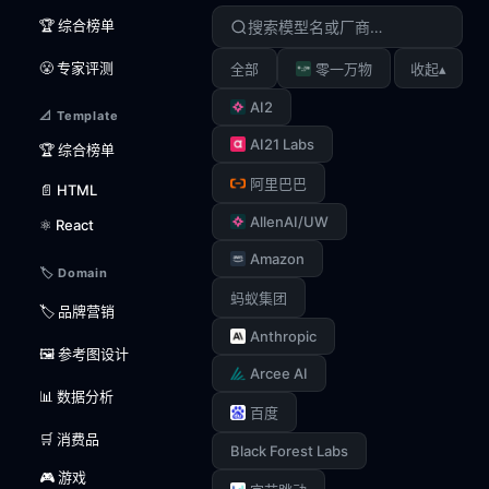
🏆 综合榜单
😤 专家评测
▴
全部
零一万物
收起
AI2
📐 Template
AI21 Labs
🏆 综合榜单
阿里巴巴
📄 HTML
AllenAI/UW
⚛️ React
Amazon
🏷️ Domain
蚂蚁集团
🏷️ 品牌营销
Anthropic
🖼️ 参考图设计
Arcee AI
📊 数据分析
百度
🛒 消费品
Black Forest Labs
🎮 游戏