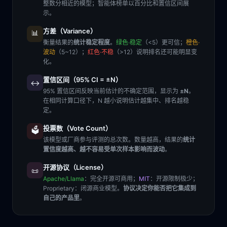
整数分相近的模型；智能体榜单以百分比和置信区间展
示。
方差（Variance）
📊
衡量结果的
统计稳定程度
。
绿色·稳定
（<5）更可信；
橙色·
波动
（5~12）；
红色·不稳
（>12）说明排名还可能明显变
化。
置信区间（95% CI = ±N）
↔️
95% 置信区间反映当前估计的不确定范围，显示为
±N
。
在相同计算口径下，N 越小说明估计越集中、排名越稳
定。
投票数（Vote Count）
🗳️
该模型或厂商参与评测的总次数。数量越高，结果的
统计
置信度越高、越不容易受单次样本影响而波动
。
开源协议（License）
📜
Apache/Llama
：完全开源可商用；
MIT
：开源限制极少；
Proprietary
：闭源商业模型。
协议决定你能否把它集成到
自己的产品里
。