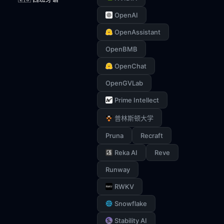
OpenAI
OpenAssistant
OpenBMB
OpenChat
OpenGVLab
Prime Intellect
普林斯顿大学
Pruna
Recraft
Reka AI
Reve
Runway
RWKV
Snowflake
Stability AI