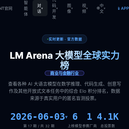
智
对
码
图
视
中
🌐
📱
TNT官网
能
AP
▾
▾
▾
▾
▾
话
开
像
频
文
体
发
实时更新 · 官方数据
LM Arena 大模型全球实力
榜
商业与金融行业
查看各种 AI 大语言模型在数学推理、代码生成、创意写
作及其他开放式文本任务中的综合 Elo 积分排名，数据
来源于真实用户的匿名盲测投票。
2026-06-03
6
1
4.1K
▾
第 17 期 / 共 32 期
上榜模型
参赛厂商
总投票数