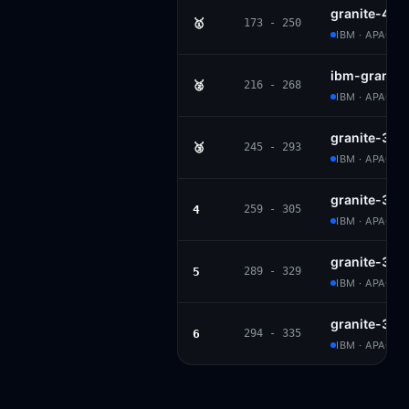
granite-4.1-
🥇
173 - 250
IBM · APACHE
ibm-granite
🥈
216 - 268
IBM · APACHE
granite-3.1-
🥉
245 - 293
IBM · APACHE
granite-3.1-
4
259 - 305
IBM · APACHE
granite-3.0-
5
289 - 329
IBM · APACHE
granite-3.0-
6
294 - 335
IBM · APACHE