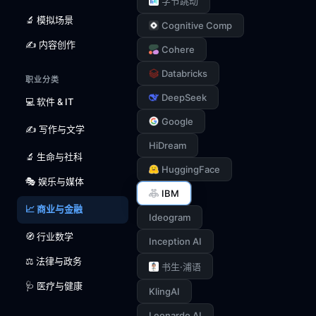
字节跳动
🔬 模拟场景
Cognitive Comp
✍️ 内容创作
Cohere
Databricks
职业分类
DeepSeek
💻 软件 & IT
Google
✍️ 写作与文学
HiDream
🔬 生命与社科
HuggingFace
🎭 娱乐与媒体
IBM
📈 商业与金融
Ideogram
🧭 行业数学
Inception AI
⚖️ 法律与政务
书生·浦语
🩺 医疗与健康
KlingAI
Leonardo AI