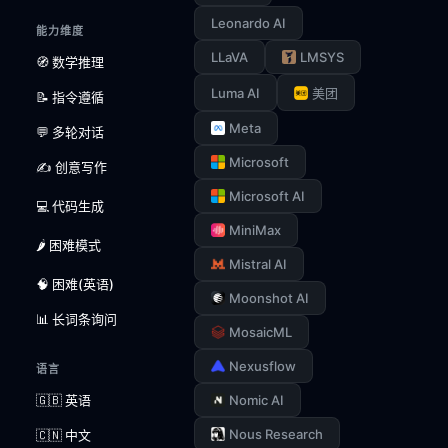
Leonardo AI
能力维度
LLaVA
LMSYS
🧭 数学推理
Luma AI
美团
📝 指令遵循
Meta
💬 多轮对话
Microsoft
✍️ 创意写作
Microsoft AI
💻 代码生成
MiniMax
🌶️ 困难模式
Mistral AI
🧠 困难(英语)
Moonshot AI
📊 长词条询问
MosaicML
Nexusflow
语言
🇬🇧 英语
Nomic AI
Nous Research
🇨🇳 中文