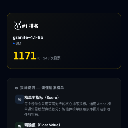
🥇
#1
排名
granite-4.1-8b
IBM
1171
±0 · 248
次投票
📖 指标说明 — 读懂这张榜单
榜单主指标（Score）
🎯
每个榜单会采用官网对应的核心排序指标。通用 Arena 榜
单通常是模型竞技积分；智能体榜单则展示净提升及多项
任务指标。
精确值（Float Value）
🔢