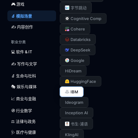
🎮 游戏
字节跳动
🔬 模拟场景
Cognitive Comp
✍️ 内容创作
Cohere
Databricks
职业分类
DeepSeek
💻 软件 & IT
Google
✍️ 写作与文学
HiDream
🔬 生命与社科
HuggingFace
🎭 娱乐与媒体
IBM
📈 商业与金融
Ideogram
🧭 行业数学
Inception AI
⚖️ 法律与政务
书生·浦语
🩺 医疗与健康
KlingAI