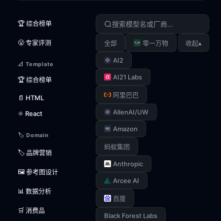
🏆 综合榜单
😤 专家评测
▴
全部
零一万物
收起
AI2
📐 Template
AI21 Labs
🏆 综合榜单
阿里巴巴
📄 HTML
AllenAI/UW
⚛️ React
Amazon
🏷️ Domain
蚂蚁集团
🏷️ 品牌营销
Anthropic
🖼️ 参考图设计
Arcee AI
📊 数据分析
百度
🛒 消费品
Black Forest Labs