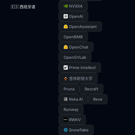
NVIDIA
🇪🇸 西班牙语
OpenAI
OpenAssistant
OpenBMB
OpenChat
OpenGVLab
Prime Intellect
普林斯顿大学
Pruna
Recraft
Reka AI
Reve
Runway
RWKV
Snowflake