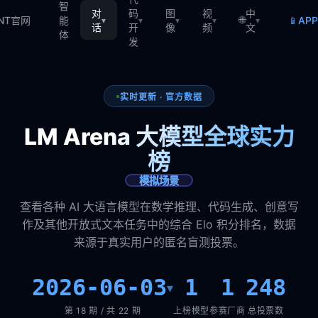
智
对
码
图
视
中
🌐
📱
TNT官网
能
AP
▾
▾
▾
▾
▾
话
开
像
频
文
体
发
实时更新 · 官方数据
LM Arena 大模型全球实力
榜
模拟场景
查看各种 AI 大语言模型在数学推理、代码生成、创意写
作及其他开放式文本任务中的综合 Elo 积分排名，数据
来源于真实用户的匿名盲测投票。
2026-06-03
1
1
248
▾
第 18 期 / 共 22 期
上榜模型
参赛厂商
总投票数