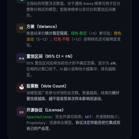
主指标的完整浮点数值。对于通用 Arena 榜单可用于区分
整数分相近的模型；智能体榜单以百分比和置信区间展
示。
方差（Variance）
📊
衡量结果的
统计稳定程度
。
绿色·稳定
（<5）更可信；
橙色·
波动
（5~12）；
红色·不稳
（>12）说明排名还可能明显变
化。
置信区间（95% CI = ±N）
↔️
95% 置信区间反映当前估计的不确定范围，显示为
±N
。
在相同计算口径下，N 越小说明估计越集中、排名越稳
定。
投票数（Vote Count）
🗳️
该模型或厂商参与评测的总次数。数量越高，结果的
统计
置信度越高、越不容易受单次样本影响而波动
。
开源协议（License）
📜
Apache/Llama
：完全开源可商用；
MIT
：开源限制极少；
Proprietary
：闭源商业模型。
协议决定你能否把它集成到
自己的产品里
。