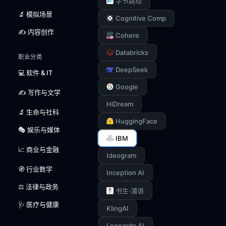
字节跳动
🔬 模拟场景
Cognitive Comp
✍️ 内容创作
Cohere
Databricks
职业分类
DeepSeek
💻 软件 & IT
Google
✍️ 写作与文学
HiDream
🔬 生命与社科
HuggingFace
🎭 娱乐与媒体
IBM
📈 商业与金融
Ideogram
🧭 行业数学
Inception AI
⚖️ 法律与政务
书生·浦语
🩺 医疗与健康
KlingAI
Leonardo AI