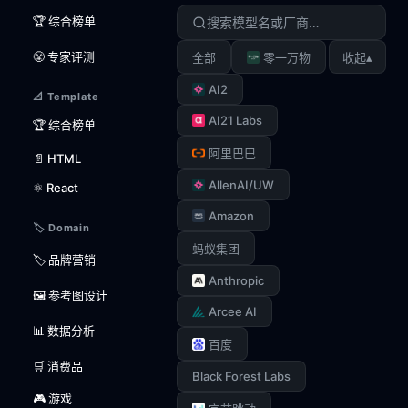
🏆 综合榜单
😤 专家评测
▴
全部
零一万物
收起
AI2
📐 Template
AI21 Labs
🏆 综合榜单
阿里巴巴
📄 HTML
AllenAI/UW
⚛️ React
Amazon
🏷️ Domain
蚂蚁集团
🏷️ 品牌营销
Anthropic
🖼️ 参考图设计
Arcee AI
📊 数据分析
百度
🛒 消费品
Black Forest Labs
🎮 游戏