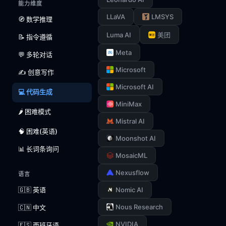
能力维度
LLaVA
LMSYS
🧭 数学推理
Luma AI
美团
📝 指令遵循
Meta
💬 多轮对话
Microsoft
✍️ 创意写作
Microsoft AI
💻 代码生成
MiniMax
🌶️ 困难模式
Mistral AI
🧠 困难(英语)
Moonshot AI
📊 长词条询问
MosaicML
Nexusflow
语言
🇬🇧 英语
Nomic AI
Nous Research
🇨🇳 中文
NVIDIA
🇪🇸 西班牙语