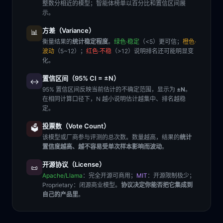
整数分相近的模型；智能体榜单以百分比和置信区间展
示。
方差（Variance）
📊
衡量结果的
统计稳定程度
。
绿色·稳定
（<5）更可信；
橙色·
波动
（5~12）；
红色·不稳
（>12）说明排名还可能明显变
化。
置信区间（95% CI = ±N）
↔️
95% 置信区间反映当前估计的不确定范围，显示为
±N
。
在相同计算口径下，N 越小说明估计越集中、排名越稳
定。
投票数（Vote Count）
🗳️
该模型或厂商参与评测的总次数。数量越高，结果的
统计
置信度越高、越不容易受单次样本影响而波动
。
开源协议（License）
📜
Apache/Llama
：完全开源可商用；
MIT
：开源限制极少；
Proprietary
：闭源商业模型。
协议决定你能否把它集成到
自己的产品里
。