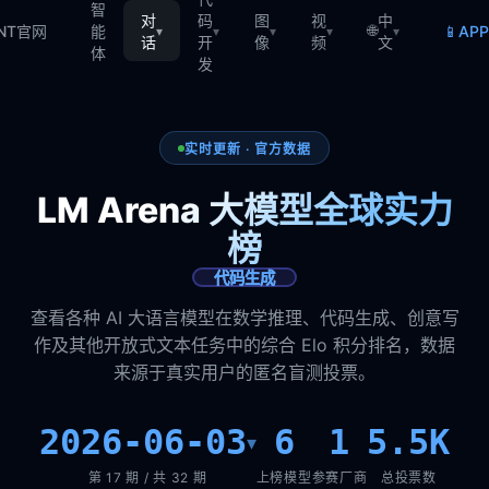
智
对
码
图
视
中
🌐
📱
TNT官网
能
AP
▾
▾
▾
▾
▾
话
开
像
频
文
体
发
实时更新 · 官方数据
LM Arena 大模型全球实力
榜
代码生成
查看各种 AI 大语言模型在数学推理、代码生成、创意写
作及其他开放式文本任务中的综合 Elo 积分排名，数据
来源于真实用户的匿名盲测投票。
2026-06-03
6
1
5.5K
▾
第 17 期 / 共 32 期
上榜模型
参赛厂商
总投票数