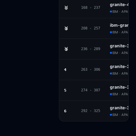
granite-4.1-
🥇
168 - 237
IBM · APACHE
ibm-granite
🥈
208 - 257
IBM · APACHE
granite-3.1-
🥉
236 - 289
IBM · APACHE
granite-3.1-
4
263 - 306
IBM · APACHE
granite-3.0-
5
274 - 307
IBM · APACHE
granite-3.0-
6
292 - 325
IBM · APACHE