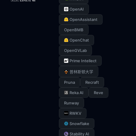
OpenAI
OpenAssistant
OpenBMB
OpenChat
OpenGVLab
Prime Intellect
普林斯顿大学
Pruna
Recraft
Reka AI
Reve
Runway
RWKV
Snowflake
Stability AI