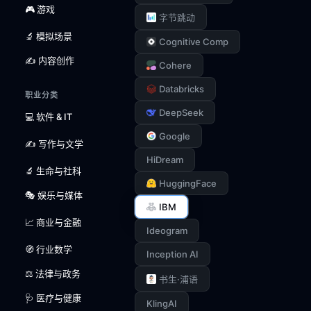
🎮 游戏
字节跳动
🔬 模拟场景
Cognitive Comp
✍️ 内容创作
Cohere
Databricks
职业分类
DeepSeek
💻 软件 & IT
Google
✍️ 写作与文学
HiDream
🔬 生命与社科
HuggingFace
🎭 娱乐与媒体
IBM
📈 商业与金融
Ideogram
🧭 行业数学
Inception AI
⚖️ 法律与政务
书生·浦语
🩺 医疗与健康
KlingAI