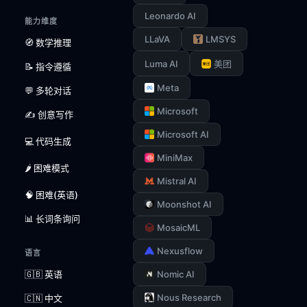
Leonardo AI
能力维度
LLaVA
LMSYS
🧭 数学推理
Luma AI
美团
📝 指令遵循
Meta
💬 多轮对话
Microsoft
✍️ 创意写作
Microsoft AI
💻 代码生成
MiniMax
🌶️ 困难模式
Mistral AI
🧠 困难(英语)
Moonshot AI
📊 长词条询问
MosaicML
Nexusflow
语言
🇬🇧 英语
Nomic AI
Nous Research
🇨🇳 中文