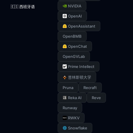
NVIDIA
🇪🇸 西班牙语
OpenAI
OpenAssistant
OpenBMB
OpenChat
OpenGVLab
Prime Intellect
普林斯顿大学
Pruna
Recraft
Reka AI
Reve
Runway
RWKV
Snowflake