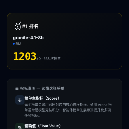
🥇
#1
排名
granite-4.1-8b
IBM
1203
±0 · 568
次投票
📖 指标说明 — 读懂这张榜单
榜单主指标（Score）
🎯
每个榜单会采用官网对应的核心排序指标。通用 Arena 榜
单通常是模型竞技积分；智能体榜单则展示净提升及多项
任务指标。
精确值（Float Value）
🔢