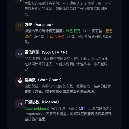
主指标的完整浮点数值。对于通用 Arena 榜单可用于区分
整数分相近的模型；智能体榜单以百分比和置信区间展
示。
方差（Variance）
📊
衡量结果的
统计稳定程度
。
绿色·稳定
（<5）更可信；
橙色·
波动
（5~12）；
红色·不稳
（>12）说明排名还可能明显变
化。
置信区间（95% CI = ±N）
↔️
95% 置信区间反映当前估计的不确定范围，显示为
±N
。
在相同计算口径下，N 越小说明估计越集中、排名越稳
定。
投票数（Vote Count）
🗳️
该模型或厂商参与评测的总次数。数量越高，结果的
统计
置信度越高、越不容易受单次样本影响而波动
。
开源协议（License）
📜
Apache/Llama
：完全开源可商用；
MIT
：开源限制极少；
Proprietary
：闭源商业模型。
协议决定你能否把它集成到
自己的产品里
。