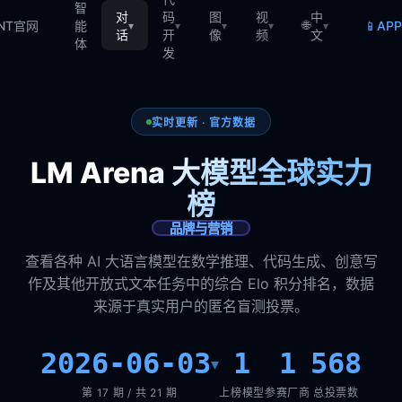
智
对
码
图
视
中
🌐
📱
TNT官网
能
AP
▾
▾
▾
▾
▾
话
开
像
频
文
体
发
实时更新 · 官方数据
LM Arena 大模型全球实力
榜
品牌与营销
查看各种 AI 大语言模型在数学推理、代码生成、创意写
作及其他开放式文本任务中的综合 Elo 积分排名，数据
来源于真实用户的匿名盲测投票。
2026-06-03
1
1
568
▾
第 17 期 / 共 21 期
上榜模型
参赛厂商
总投票数