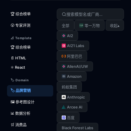
🏆 综合榜单
😤 专家评测
▴
全部
零一万物
收起
AI2
📐 Template
AI21 Labs
🏆 综合榜单
阿里巴巴
📄 HTML
AllenAI/UW
⚛️ React
Amazon
🏷️ Domain
蚂蚁集团
🏷️ 品牌营销
Anthropic
🖼️ 参考图设计
Arcee AI
📊 数据分析
百度
🛒 消费品
Black Forest Labs