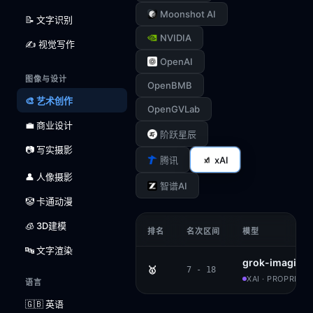
Moonshot AI
📝 文字识别
NVIDIA
✍️ 视觉写作
OpenAI
图像与设计
OpenBMB
🎨 艺术创作
OpenGVLab
💼 商业设计
阶跃星辰
📷 写实摄影
xAI
腾讯
👤 人像摄影
智谱AI
🤡 卡通动漫
🧊 3D建模
排名
名次区间
模型
🔤 文字渲染
grok-imagine
🥇
7 - 18
XAI · PROPRIET
语言
🇬🇧 英语