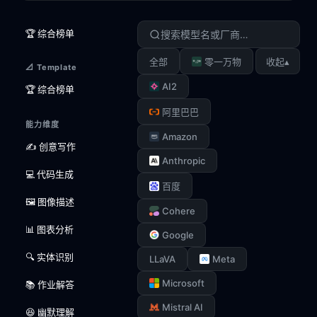
🏆 综合榜单
▴
全部
零一万物
收起
📐 Template
AI2
🏆 综合榜单
阿里巴巴
能力维度
Amazon
✍️ 创意写作
Anthropic
💻 代码生成
百度
🖼️ 图像描述
Cohere
📊 图表分析
Google
🔍 实体识别
LLaVA
Meta
Microsoft
📚 作业解答
Mistral AI
😆 幽默理解