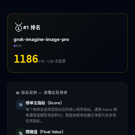
🥇
#1
排名
grok-imagine-image-pro
XAI
1186
±16 · 1.2K
次投票
📖 指标说明 — 读懂这张榜单
榜单主指标（Score）
🎯
每个榜单会采用官网对应的核心排序指标。通用 Arena 榜
单通常是模型竞技积分；智能体榜单则展示净提升及多项
任务指标。
精确值（Float Value）
🔢