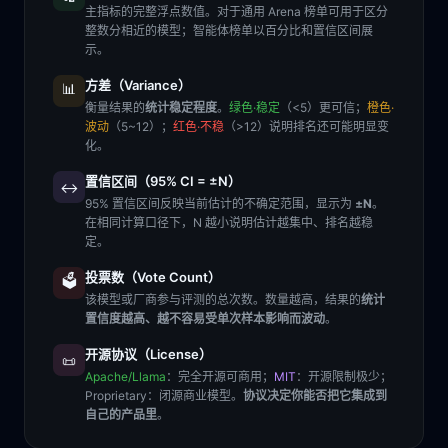
主指标的完整浮点数值。对于通用 Arena 榜单可用于区分
整数分相近的模型；智能体榜单以百分比和置信区间展
示。
方差（Variance）
📊
衡量结果的
统计稳定程度
。
绿色·稳定
（<5）更可信；
橙色·
波动
（5~12）；
红色·不稳
（>12）说明排名还可能明显变
化。
置信区间（95% CI = ±N）
↔️
95% 置信区间反映当前估计的不确定范围，显示为
±N
。
在相同计算口径下，N 越小说明估计越集中、排名越稳
定。
投票数（Vote Count）
🗳️
该模型或厂商参与评测的总次数。数量越高，结果的
统计
置信度越高、越不容易受单次样本影响而波动
。
开源协议（License）
📜
Apache/Llama
：完全开源可商用；
MIT
：开源限制极少；
Proprietary
：闭源商业模型。
协议决定你能否把它集成到
自己的产品里
。