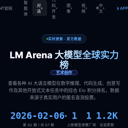
智
对
码
图
视
中
🌐
📱
TNT官网
能
AP
▾
▾
▾
▾
▾
话
开
像
频
文
体
发
实时更新 · 官方数据
LM Arena 大模型全球实力
榜
艺术创作
查看各种 AI 大语言模型在数学推理、代码生成、创意写
作及其他开放式文本任务中的综合 Elo 积分排名，数据
来源于真实用户的匿名盲测投票。
2026-02-06
1
1
1.2K
▾
第 63 期 / 共 67 期
上榜模型
参赛厂商
总投票数