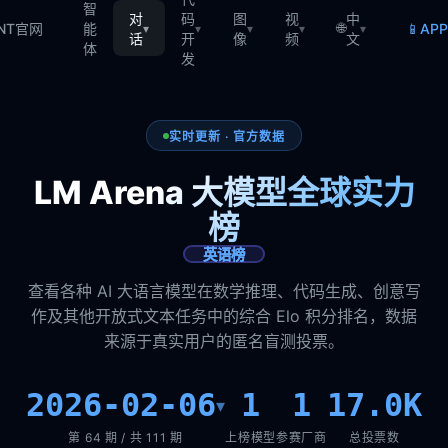
智
对
码
图
视
中
🌐
📱
TNT官网
能
AP
▾
▾
▾
▾
▾
话
开
像
频
文
体
发
实时更新 · 官方数据
LM Arena 大模型全球实力
榜
英语榜
查看各种 AI 大语言模型在数学推理、代码生成、创意写
作及其他开放式文本任务中的综合 Elo 积分排名，数据
来源于真实用户的匿名盲测投票。
2026-02-06
1
1
17.0K
▾
第 64 期 / 共 111 期
上榜模型
参赛厂商
总投票数