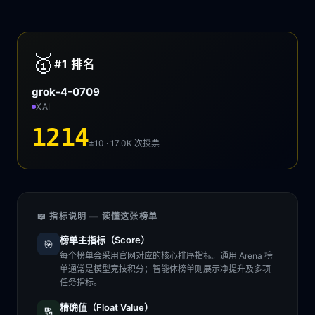
🥇
#1
排名
grok-4-0709
XAI
1214
±10 · 17.0K
次投票
📖 指标说明 — 读懂这张榜单
榜单主指标（Score）
🎯
每个榜单会采用官网对应的核心排序指标。通用 Arena 榜
单通常是模型竞技积分；智能体榜单则展示净提升及多项
任务指标。
精确值（Float Value）
🔢