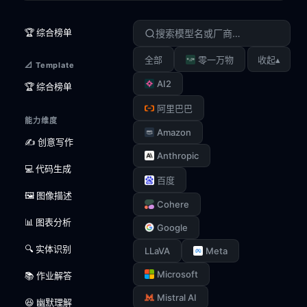
🏆 综合榜单
▴
全部
零一万物
收起
📐 Template
AI2
🏆 综合榜单
阿里巴巴
能力维度
Amazon
✍️ 创意写作
Anthropic
💻 代码生成
百度
🖼️ 图像描述
Cohere
📊 图表分析
Google
🔍 实体识别
LLaVA
Meta
Microsoft
📚 作业解答
Mistral AI
😆 幽默理解