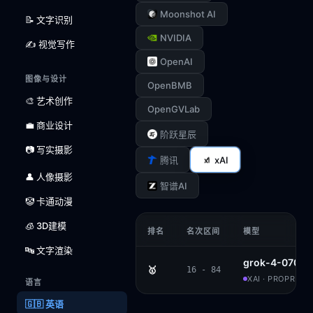
Moonshot AI
📝 文字识别
NVIDIA
✍️ 视觉写作
OpenAI
图像与设计
OpenBMB
🎨 艺术创作
OpenGVLab
💼 商业设计
阶跃星辰
📷 写实摄影
xAI
腾讯
👤 人像摄影
智谱AI
🤡 卡通动漫
🧊 3D建模
排名
名次区间
模型
🔤 文字渲染
grok-4-0709
🥇
16 - 84
XAI · PROPRIET
语言
🇬🇧 英语