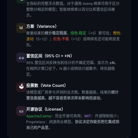
主指标的完整浮点数值。对于通用 Arena 榜单可用于区分
整数分相近的模型；智能体榜单以百分比和置信区间展
示。
方差（Variance）
📊
衡量结果的
统计稳定程度
。
绿色·稳定
（<5）更可信；
橙色·
波动
（5~12）；
红色·不稳
（>12）说明排名还可能明显变
化。
置信区间（95% CI = ±N）
↔️
95% 置信区间反映当前估计的不确定范围，显示为
±N
。
在相同计算口径下，N 越小说明估计越集中、排名越稳
定。
投票数（Vote Count）
🗳️
该模型或厂商参与评测的总次数。数量越高，结果的
统计
置信度越高、越不容易受单次样本影响而波动
。
开源协议（License）
📜
Apache/Llama
：完全开源可商用；
MIT
：开源限制极少；
Proprietary
：闭源商业模型。
协议决定你能否把它集成到
自己的产品里
。