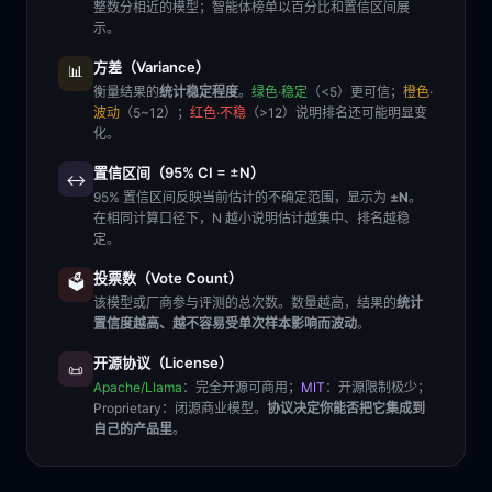
整数分相近的模型；智能体榜单以百分比和置信区间展
示。
方差（Variance）
📊
衡量结果的
统计稳定程度
。
绿色·稳定
（<5）更可信；
橙色·
波动
（5~12）；
红色·不稳
（>12）说明排名还可能明显变
化。
置信区间（95% CI = ±N）
↔️
95% 置信区间反映当前估计的不确定范围，显示为
±N
。
在相同计算口径下，N 越小说明估计越集中、排名越稳
定。
投票数（Vote Count）
🗳️
该模型或厂商参与评测的总次数。数量越高，结果的
统计
置信度越高、越不容易受单次样本影响而波动
。
开源协议（License）
📜
Apache/Llama
：完全开源可商用；
MIT
：开源限制极少；
Proprietary
：闭源商业模型。
协议决定你能否把它集成到
自己的产品里
。