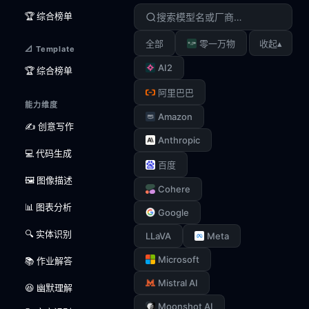
🏆 综合榜单
▴
全部
零一万物
收起
📐 Template
AI2
🏆 综合榜单
阿里巴巴
能力维度
Amazon
✍️ 创意写作
Anthropic
💻 代码生成
百度
🖼️ 图像描述
Cohere
📊 图表分析
Google
🔍 实体识别
LLaVA
Meta
Microsoft
📚 作业解答
Mistral AI
😆 幽默理解
Moonshot AI