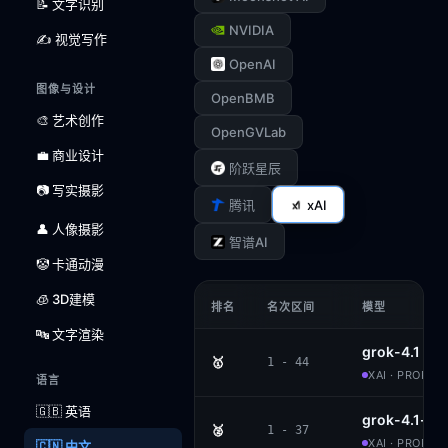
📝 文字识别
NVIDIA
✍️ 视觉写作
OpenAI
图像与设计
OpenBMB
🎨 艺术创作
OpenGVLab
💼 商业设计
阶跃星辰
📷 写实摄影
xAI
腾讯
👤 人像摄影
智谱AI
🤡 卡通动漫
🧊 3D建模
排名
名次区间
模型
🔤 文字渲染
grok-4.1
🥇
1 - 44
XAI · PROPRI
语言
🇬🇧 英语
grok-4.1-th
🥈
1 - 37
XAI · PROPRI
🇨🇳 中文