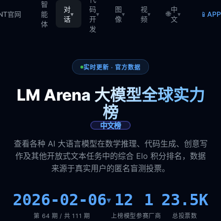
智
对
码
图
视
中
🌐
📱
TNT官网
能
AP
▾
▾
▾
▾
▾
话
开
像
频
文
体
发
实时更新 · 官方数据
LM Arena 大模型全球实力
榜
中文榜
查看各种 AI 大语言模型在数学推理、代码生成、创意写
作及其他开放式文本任务中的综合 Elo 积分排名，数据
来源于真实用户的匿名盲测投票。
2026-02-06
12
1
23.5K
▾
第 64 期 / 共 111 期
上榜模型
参赛厂商
总投票数