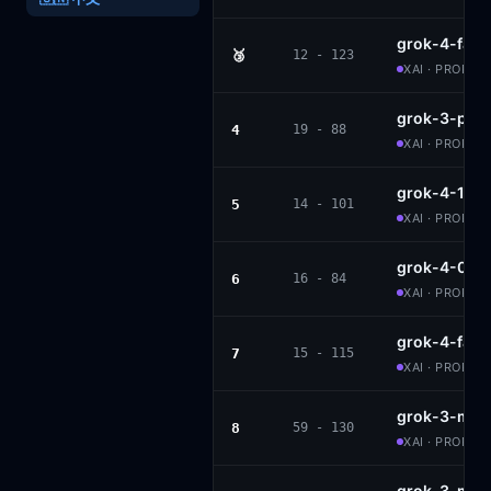
grok-4-fast
🥉
12 - 123
XAI · PROPRI
grok-3-pre
4
19 - 88
XAI · PROPRI
grok-4-1-fa
5
14 - 101
XAI · PROPRI
grok-4-070
6
16 - 84
XAI · PROPRI
grok-4-fast
7
15 - 115
XAI · PROPRI
grok-3-mini
8
59 - 130
XAI · PROPRI
grok-3-mini