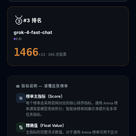
🥉
#3
排名
grok-4-fast-chat
XAI
1466
±32 · 365
次投票
📖 指标说明 — 读懂这张榜单
榜单主指标（Score）
🎯
每个榜单会采用官网对应的核心排序指标。通用 Arena 榜
单通常是模型竞技积分；智能体榜单则展示净提升及多项
任务指标。
精确值（Float Value）
🔢
主指标的完整浮点数值。对于通用 Arena 榜单可用于区分