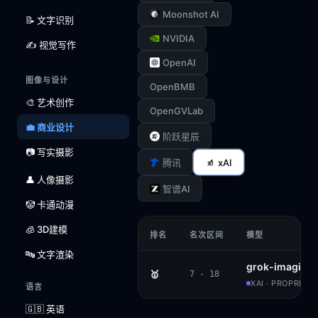
Moonshot AI
📝 文字识别
NVIDIA
✍️ 视觉写作
OpenAI
图像与设计
OpenBMB
🎨 艺术创作
OpenGVLab
💼 商业设计
阶跃星辰
📷 写实摄影
xAI
腾讯
👤 人像摄影
智谱AI
🤡 卡通动漫
🧊 3D建模
排名
名次区间
模型
🔤 文字渲染
grok-imagine
🥇
7 - 18
XAI · PROPRIET
语言
🇬🇧 英语