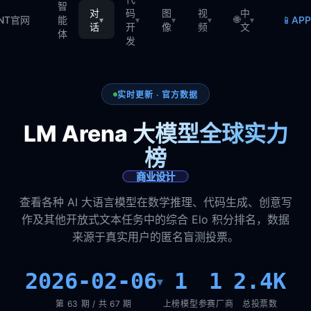
智
对
码
图
视
中
🌐
📱
TNT官网
能
AP
▾
▾
▾
▾
▾
话
开
像
频
文
体
发
实时更新 · 官方数据
LM Arena 大模型全球实力
榜
商业设计
查看各种 AI 大语言模型在数学推理、代码生成、创意写
作及其他开放式文本任务中的综合 Elo 积分排名，数据
来源于真实用户的匿名盲测投票。
2026-02-06
1
1
2.4K
▾
第 63 期 / 共 67 期
上榜模型
参赛厂商
总投票数