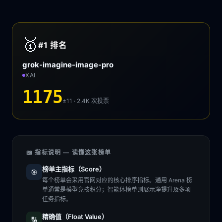
🥇
#1
排名
grok-imagine-image-pro
XAI
1175
±11 · 2.4K
次投票
📖 指标说明 — 读懂这张榜单
榜单主指标（Score）
🎯
每个榜单会采用官网对应的核心排序指标。通用 Arena 榜
单通常是模型竞技积分；智能体榜单则展示净提升及多项
任务指标。
精确值（Float Value）
🔢