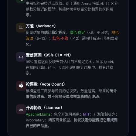
主指标的完整浮点数值。对于通用 Arena 榜单可用于区分
整数分相近的模型；智能体榜单以百分比和置信区间展
示。
方差（Variance）
📊
衡量结果的
统计稳定程度
。
绿色·稳定
（<5）更可信；
橙色·
波动
（5~12）；
红色·不稳
（>12）说明排名还可能明显变
化。
置信区间（95% CI = ±N）
↔️
95% 置信区间反映当前估计的不确定范围，显示为
±N
。
在相同计算口径下，N 越小说明估计越集中、排名越稳
定。
投票数（Vote Count）
🗳️
该模型或厂商参与评测的总次数。数量越高，结果的
统计
置信度越高、越不容易受单次样本影响而波动
。
开源协议（License）
📜
Apache/Llama
：完全开源可商用；
MIT
：开源限制极少；
Proprietary
：闭源商业模型。
协议决定你能否把它集成到
自己的产品里
。