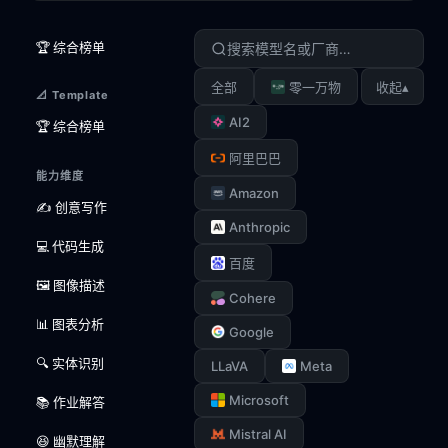
🏆 综合榜单
▴
全部
零一万物
收起
📐 Template
AI2
🏆 综合榜单
阿里巴巴
能力维度
Amazon
✍️ 创意写作
Anthropic
💻 代码生成
百度
🖼️ 图像描述
Cohere
📊 图表分析
Google
🔍 实体识别
LLaVA
Meta
Microsoft
📚 作业解答
Mistral AI
😆 幽默理解