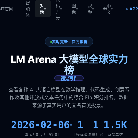
智
对
码
图
视
中
🌐
📱
TNT官网
能
AP
▾
▾
▾
▾
▾
话
开
像
频
文
体
发
实时更新 · 官方数据
LM Arena 大模型全球实力
榜
视觉写作
查看各种 AI 大语言模型在数学推理、代码生成、创意写
作及其他开放式文本任务中的综合 Elo 积分排名，数据
来源于真实用户的匿名盲测投票。
2026-02-06
1
1
1.5K
▾
第 45 期 / 共 80 期
上榜模型
参赛厂商
总投票数