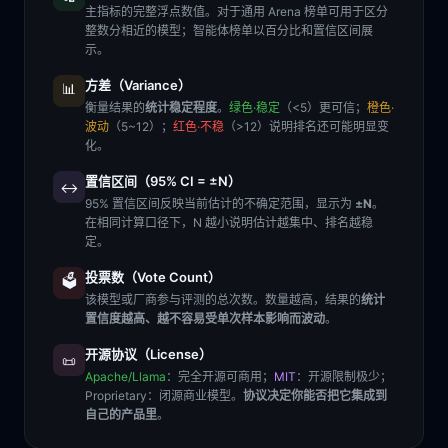
主指标的完整浮点数值。对于通用 Arena 榜单可用于区分
整数分相近的模型；智能体榜单以百分比和置信区间展
示。
方差（Variance）
📊
衡量结果的
统计稳定程度
。
绿色·稳定
（<5）更可信；
橙色·
波动
（5~12）；
红色·不稳
（>12）说明排名还可能明显变
化。
置信区间（95% CI = ±N）
↔️
95% 置信区间反映当前估计的不确定范围，显示为
±N
。
在相同计算口径下，N 越小说明估计越集中、排名越稳
定。
投票数（Vote Count）
🗳️
该模型或厂商参与评测的总次数。数量越高，结果的
统计
置信度越高、越不容易受单次样本影响而波动
。
开源协议（License）
📜
Apache/Llama
：完全开源可商用；
MIT
：开源限制极少；
Proprietary
：闭源商业模型。
协议决定你能否把它集成到
自己的产品里
。