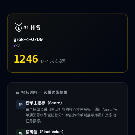
🥇
#1
排名
grok-4-0709
XAI
1246
±17 · 1.5K
次投票
📖 指标说明 — 读懂这张榜单
榜单主指标（Score）
🎯
每个榜单会采用官网对应的核心排序指标。通用 Arena 榜
单通常是模型竞技积分；智能体榜单则展示净提升及多项
任务指标。
精确值（Float Value）
🔢