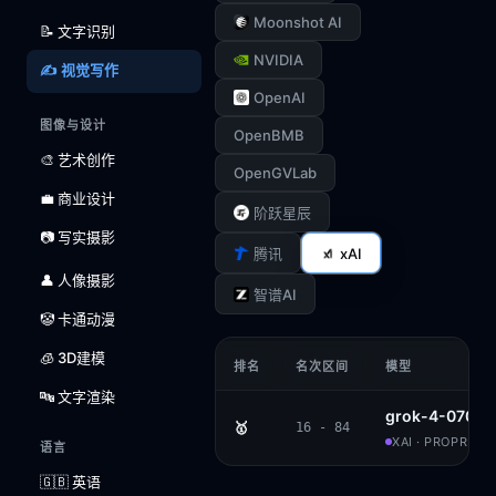
Moonshot AI
📝 文字识别
NVIDIA
✍️ 视觉写作
OpenAI
图像与设计
OpenBMB
🎨 艺术创作
OpenGVLab
💼 商业设计
阶跃星辰
📷 写实摄影
xAI
腾讯
👤 人像摄影
智谱AI
🤡 卡通动漫
🧊 3D建模
排名
名次区间
模型
🔤 文字渲染
grok-4-0709
🥇
16 - 84
XAI · PROPRIET
语言
🇬🇧 英语