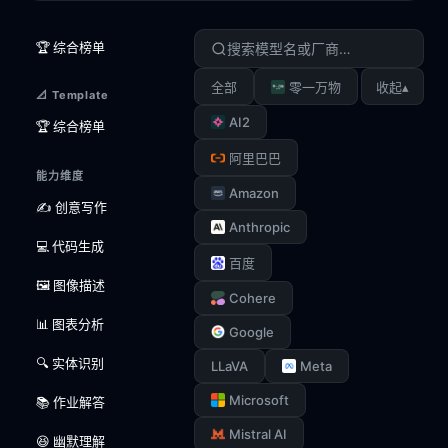
🏆 综合榜单
▴
全部
零一万物
收起
📐 Template
AI2
🏆 综合榜单
阿里巴巴
能力维度
Amazon
✍️ 创意写作
Anthropic
💻 代码生成
百度
🖼️ 图像描述
Cohere
📊 图表分析
Google
🔍 实体识别
LLaVA
Meta
Microsoft
📚 作业解答
Mistral AI
😆 幽默理解