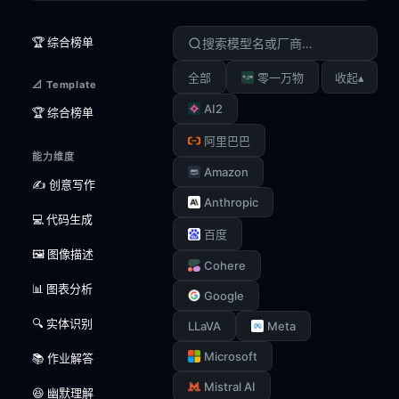
🏆 综合榜单
▴
全部
零一万物
收起
📐 Template
AI2
🏆 综合榜单
阿里巴巴
能力维度
Amazon
✍️ 创意写作
Anthropic
💻 代码生成
百度
🖼️ 图像描述
Cohere
📊 图表分析
Google
🔍 实体识别
LLaVA
Meta
Microsoft
📚 作业解答
Mistral AI
😆 幽默理解