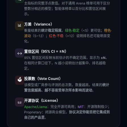
主指标的完整浮点数值。对于通用 Arena 榜单可用于区分
整数分相近的模型；智能体榜单以百分比和置信区间展
示。
方差（Variance）
📊
衡量结果的
统计稳定程度
。
绿色·稳定
（<5）更可信；
橙色·
波动
（5~12）；
红色·不稳
（>12）说明排名还可能明显变
化。
置信区间（95% CI = ±N）
↔️
95% 置信区间反映当前估计的不确定范围，显示为
±N
。
在相同计算口径下，N 越小说明估计越集中、排名越稳
定。
投票数（Vote Count）
🗳️
该模型或厂商参与评测的总次数。数量越高，结果的
统计
置信度越高、越不容易受单次样本影响而波动
。
开源协议（License）
📜
Apache/Llama
：完全开源可商用；
MIT
：开源限制极少；
Proprietary
：闭源商业模型。
协议决定你能否把它集成到
自己的产品里
。