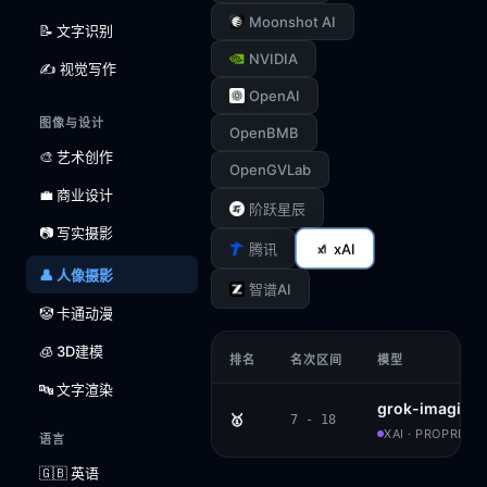
Moonshot AI
📝 文字识别
NVIDIA
✍️ 视觉写作
OpenAI
图像与设计
OpenBMB
🎨 艺术创作
OpenGVLab
💼 商业设计
阶跃星辰
📷 写实摄影
xAI
腾讯
👤 人像摄影
智谱AI
🤡 卡通动漫
🧊 3D建模
排名
名次区间
模型
🔤 文字渲染
grok-imagine
🥇
7 - 18
XAI · PROPRIET
语言
🇬🇧 英语