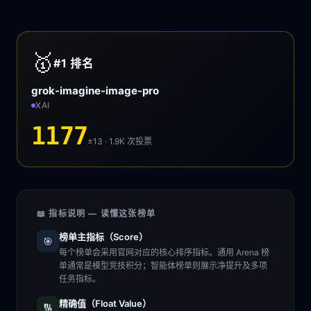
🥇
#1
排名
grok-imagine-image-pro
XAI
1177
±13 · 1.9K
次投票
📖 指标说明 — 读懂这张榜单
榜单主指标（Score）
🎯
每个榜单会采用官网对应的核心排序指标。通用 Arena 榜
单通常是模型竞技积分；智能体榜单则展示净提升及多项
任务指标。
精确值（Float Value）
🔢