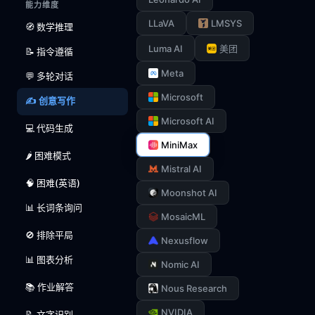
能力维度
LLaVA
LMSYS
🧭 数学推理
Luma AI
美团
📝 指令遵循
Meta
💬 多轮对话
Microsoft
✍️ 创意写作
Microsoft AI
💻 代码生成
MiniMax
🌶️ 困难模式
Mistral AI
🧠 困难(英语)
Moonshot AI
📊 长词条询问
MosaicML
🚫 排除平局
Nexusflow
📊 图表分析
Nomic AI
📚 作业解答
Nous Research
NVIDIA
📝 文字识别