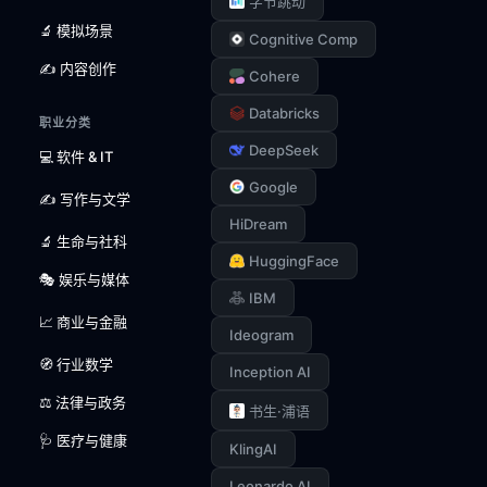
字节跳动
🔬 模拟场景
Cognitive Comp
✍️ 内容创作
Cohere
Databricks
职业分类
DeepSeek
💻 软件 & IT
Google
✍️ 写作与文学
HiDream
🔬 生命与社科
HuggingFace
🎭 娱乐与媒体
IBM
📈 商业与金融
Ideogram
🧭 行业数学
Inception AI
⚖️ 法律与政务
书生·浦语
🩺 医疗与健康
KlingAI
Leonardo AI