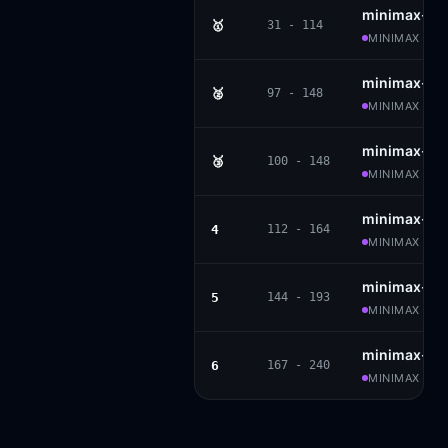
minimax-m
🥇
31 - 114
MINIMAX · P
minimax-m2
🥈
97 - 148
MINIMAX · MO
minimax-m2
🥉
100 - 148
MINIMAX · MO
minimax-m2
4
112 - 164
MINIMAX · MI
minimax-m1
5
144 - 193
MINIMAX · AP
minimax-m
6
167 - 240
MINIMAX · AP