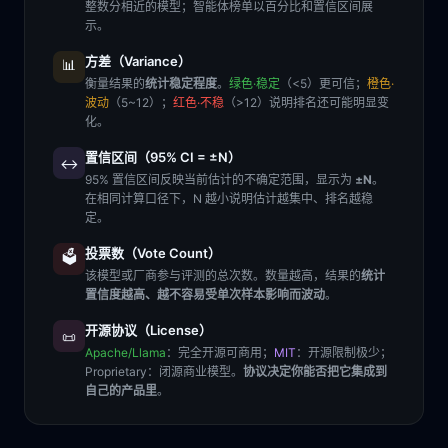
整数分相近的模型；智能体榜单以百分比和置信区间展
示。
方差（Variance）
📊
衡量结果的
统计稳定程度
。
绿色·稳定
（<5）更可信；
橙色·
波动
（5~12）；
红色·不稳
（>12）说明排名还可能明显变
化。
置信区间（95% CI = ±N）
↔️
95% 置信区间反映当前估计的不确定范围，显示为
±N
。
在相同计算口径下，N 越小说明估计越集中、排名越稳
定。
投票数（Vote Count）
🗳️
该模型或厂商参与评测的总次数。数量越高，结果的
统计
置信度越高、越不容易受单次样本影响而波动
。
开源协议（License）
📜
Apache/Llama
：完全开源可商用；
MIT
：开源限制极少；
Proprietary
：闭源商业模型。
协议决定你能否把它集成到
自己的产品里
。