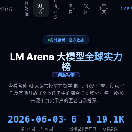
智
对
码
图
视
中
🌐
📱
TNT官网
能
AP
▾
▾
▾
▾
▾
话
开
像
频
文
体
发
实时更新 · 官方数据
LM Arena 大模型全球实力
榜
创意写作
查看各种 AI 大语言模型在数学推理、代码生成、创意写
作及其他开放式文本任务中的综合 Elo 积分排名，数据
来源于真实用户的匿名盲测投票。
2026-06-03
6
1
19.1K
▾
第 35 期 / 共 95 期
上榜模型
参赛厂商
总投票数