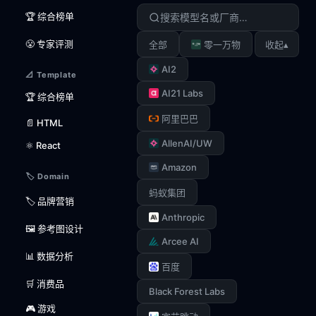
🏆 综合榜单
😤 专家评测
▴
全部
零一万物
收起
AI2
📐 Template
AI21 Labs
🏆 综合榜单
阿里巴巴
📄 HTML
AllenAI/UW
⚛️ React
Amazon
🏷️ Domain
蚂蚁集团
🏷️ 品牌营销
Anthropic
🖼️ 参考图设计
Arcee AI
📊 数据分析
百度
🛒 消费品
Black Forest Labs
🎮 游戏