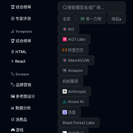
🏆 综合榜单
😤 专家评测
▴
全部
零一万物
收起
AI2
📐 Template
AI21 Labs
🏆 综合榜单
阿里巴巴
📄 HTML
AllenAI/UW
⚛️ React
Amazon
🏷️ Domain
蚂蚁集团
🏷️ 品牌营销
Anthropic
🖼️ 参考图设计
Arcee AI
📊 数据分析
百度
🛒 消费品
Black Forest Labs
🎮 游戏