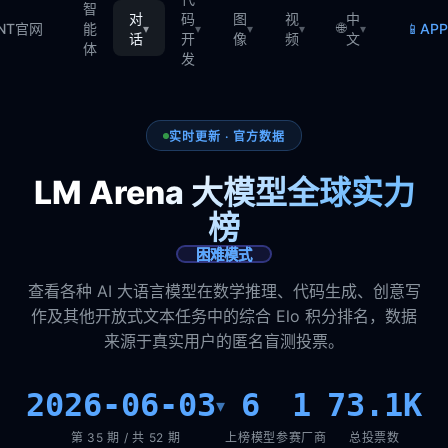
智
对
码
图
视
中
🌐
📱
TNT官网
能
AP
▾
▾
▾
▾
▾
话
开
像
频
文
体
发
实时更新 · 官方数据
LM Arena 大模型全球实力
榜
困难模式
查看各种 AI 大语言模型在数学推理、代码生成、创意写
作及其他开放式文本任务中的综合 Elo 积分排名，数据
来源于真实用户的匿名盲测投票。
2026-06-03
6
1
73.1K
▾
第 35 期 / 共 52 期
上榜模型
参赛厂商
总投票数