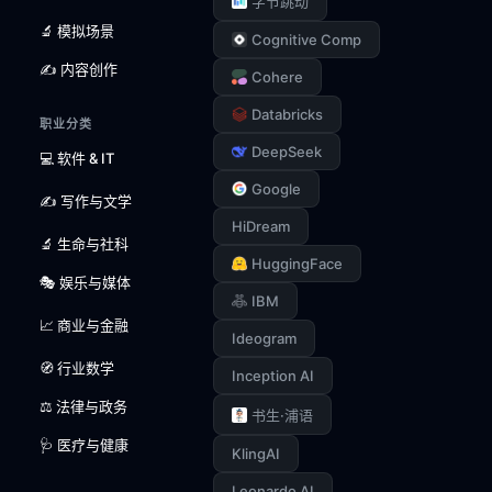
字节跳动
🔬 模拟场景
Cognitive Comp
✍️ 内容创作
Cohere
Databricks
职业分类
DeepSeek
💻 软件 & IT
Google
✍️ 写作与文学
HiDream
🔬 生命与社科
HuggingFace
🎭 娱乐与媒体
IBM
📈 商业与金融
Ideogram
🧭 行业数学
Inception AI
⚖️ 法律与政务
书生·浦语
🩺 医疗与健康
KlingAI
Leonardo AI