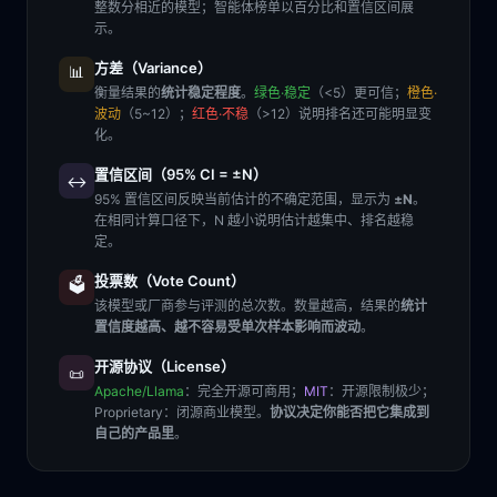
整数分相近的模型；智能体榜单以百分比和置信区间展
示。
方差（Variance）
📊
衡量结果的
统计稳定程度
。
绿色·稳定
（<5）更可信；
橙色·
波动
（5~12）；
红色·不稳
（>12）说明排名还可能明显变
化。
置信区间（95% CI = ±N）
↔️
95% 置信区间反映当前估计的不确定范围，显示为
±N
。
在相同计算口径下，N 越小说明估计越集中、排名越稳
定。
投票数（Vote Count）
🗳️
该模型或厂商参与评测的总次数。数量越高，结果的
统计
置信度越高、越不容易受单次样本影响而波动
。
开源协议（License）
📜
Apache/Llama
：完全开源可商用；
MIT
：开源限制极少；
Proprietary
：闭源商业模型。
协议决定你能否把它集成到
自己的产品里
。