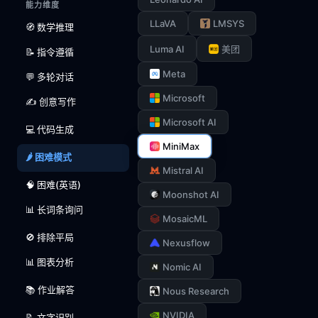
能力维度
LLaVA
LMSYS
🧭 数学推理
Luma AI
美团
📝 指令遵循
Meta
💬 多轮对话
Microsoft
✍️ 创意写作
Microsoft AI
💻 代码生成
MiniMax
🌶️ 困难模式
Mistral AI
🧠 困难(英语)
Moonshot AI
📊 长词条询问
MosaicML
🚫 排除平局
Nexusflow
📊 图表分析
Nomic AI
📚 作业解答
Nous Research
NVIDIA
📝 文字识别