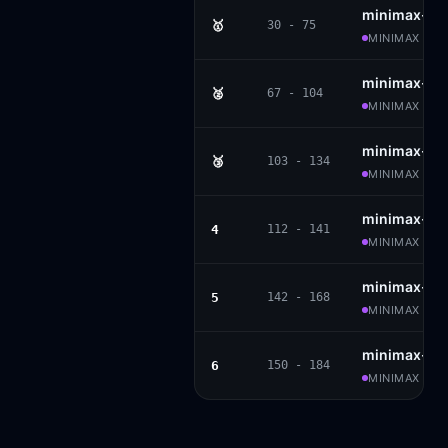
minimax-m
🥇
30 - 75
MINIMAX · P
minimax-m2
🥈
67 - 104
MINIMAX · MO
minimax-m2
🥉
103 - 134
MINIMAX · MO
minimax-m2
4
112 - 141
MINIMAX · MI
minimax-m1
5
142 - 168
MINIMAX · AP
minimax-m
6
150 - 184
MINIMAX · AP