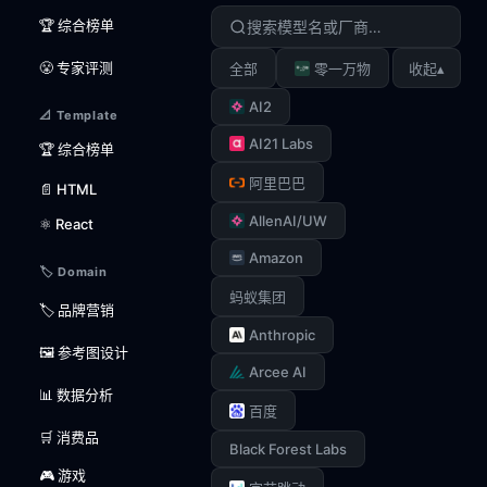
🏆 综合榜单
😤 专家评测
▴
全部
零一万物
收起
AI2
📐 Template
AI21 Labs
🏆 综合榜单
阿里巴巴
📄 HTML
AllenAI/UW
⚛️ React
Amazon
🏷️ Domain
蚂蚁集团
🏷️ 品牌营销
Anthropic
🖼️ 参考图设计
Arcee AI
📊 数据分析
百度
🛒 消费品
Black Forest Labs
🎮 游戏