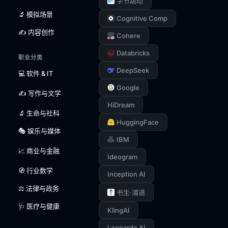
字节跳动
🔬 模拟场景
Cognitive Comp
✍️ 内容创作
Cohere
Databricks
职业分类
DeepSeek
💻 软件 & IT
Google
✍️ 写作与文学
HiDream
🔬 生命与社科
HuggingFace
🎭 娱乐与媒体
IBM
📈 商业与金融
Ideogram
🧭 行业数学
Inception AI
⚖️ 法律与政务
书生·浦语
🩺 医疗与健康
KlingAI
Leonardo AI