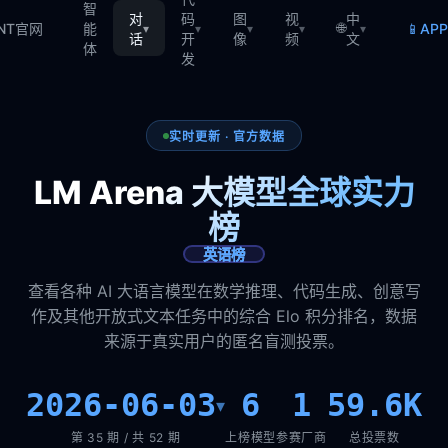
智
对
码
图
视
中
🌐
📱
TNT官网
能
AP
▾
▾
▾
▾
▾
话
开
像
频
文
体
发
实时更新 · 官方数据
LM Arena 大模型全球实力
榜
英语榜
查看各种 AI 大语言模型在数学推理、代码生成、创意写
作及其他开放式文本任务中的综合 Elo 积分排名，数据
来源于真实用户的匿名盲测投票。
2026-06-03
6
1
59.6K
▾
第 35 期 / 共 52 期
上榜模型
参赛厂商
总投票数