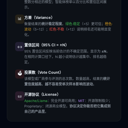
整数分相近的模型；智能体榜单以百分比和置信区间展
示。
方差（Variance）
📊
衡量结果的
统计稳定程度
。
绿色·稳定
（<5）更可信；
橙色·
波动
（5~12）；
红色·不稳
（>12）说明排名还可能明显变
化。
置信区间（95% CI = ±N）
↔️
95% 置信区间反映当前估计的不确定范围，显示为
±N
。
在相同计算口径下，N 越小说明估计越集中、排名越稳
定。
投票数（Vote Count）
🗳️
该模型或厂商参与评测的总次数。数量越高，结果的
统计
置信度越高、越不容易受单次样本影响而波动
。
开源协议（License）
📜
Apache/Llama
：完全开源可商用；
MIT
：开源限制极少；
Proprietary
：闭源商业模型。
协议决定你能否把它集成到
自己的产品里
。