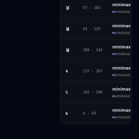
minimax-m2
🥇
57 - 103
MINIMAX · MO
minimax-m2
🥈
93 - 129
MINIMAX · MO
minimax-m2
🥉
109 - 143
MINIMAX · MI
minimax-m1
4
137 - 167
MINIMAX · AP
minimax-m
5
142 - 189
MINIMAX · AP
minimax-m
6
6 - 43
MINIMAX · P