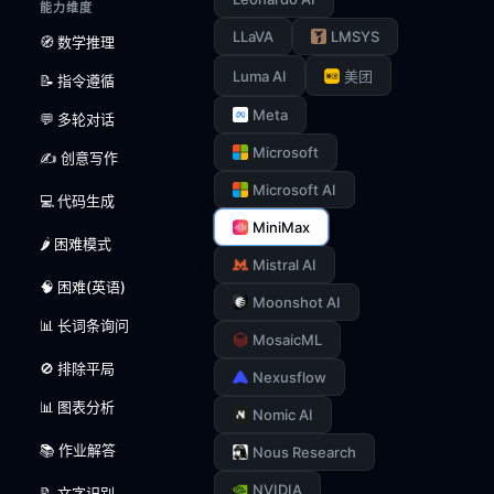
能力维度
LLaVA
LMSYS
🧭 数学推理
Luma AI
美团
📝 指令遵循
Meta
💬 多轮对话
Microsoft
✍️ 创意写作
Microsoft AI
💻 代码生成
MiniMax
🌶️ 困难模式
Mistral AI
🧠 困难(英语)
Moonshot AI
📊 长词条询问
MosaicML
🚫 排除平局
Nexusflow
📊 图表分析
Nomic AI
📚 作业解答
Nous Research
NVIDIA
📝 文字识别