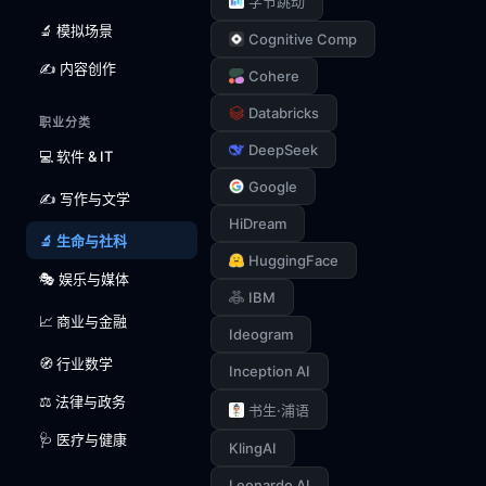
字节跳动
🔬 模拟场景
Cognitive Comp
✍️ 内容创作
Cohere
Databricks
职业分类
DeepSeek
💻 软件 & IT
Google
✍️ 写作与文学
HiDream
🔬 生命与社科
HuggingFace
🎭 娱乐与媒体
IBM
📈 商业与金融
Ideogram
🧭 行业数学
Inception AI
⚖️ 法律与政务
书生·浦语
🩺 医疗与健康
KlingAI
Leonardo AI