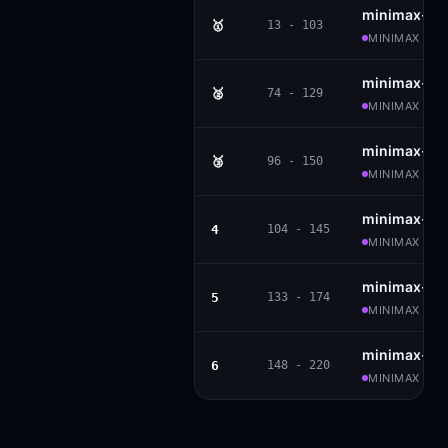
minimax-m
🥇
13 - 103
MINIMAX · P
minimax-m2
🥈
74 - 129
MINIMAX · MO
minimax-m2
🥉
96 - 150
MINIMAX · MI
minimax-m2
4
104 - 145
MINIMAX · MO
minimax-m1
5
133 - 174
MINIMAX · AP
minimax-m
6
148 - 220
MINIMAX · AP