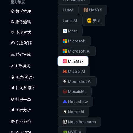
能力维度
LLaVA
LMSYS
🧭 数学推理
Luma AI
美团
📝 指令遵循
Meta
💬 多轮对话
Microsoft
✍️ 创意写作
Microsoft AI
💻 代码生成
MiniMax
🌶️ 困难模式
Mistral AI
🧠 困难(英语)
Moonshot AI
📊 长词条询问
MosaicML
🚫 排除平局
Nexusflow
📊 图表分析
Nomic AI
📚 作业解答
Nous Research
NVIDIA
📝 文字识别