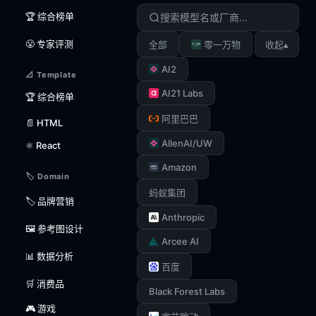
🏆 综合榜单
😤 专家评测
▴
全部
零一万物
收起
AI2
📐 Template
AI21 Labs
🏆 综合榜单
阿里巴巴
📄 HTML
AllenAI/UW
⚛️ React
Amazon
🏷️ Domain
蚂蚁集团
🏷️ 品牌营销
Anthropic
🖼️ 参考图设计
Arcee AI
📊 数据分析
百度
🛒 消费品
Black Forest Labs
🎮 游戏