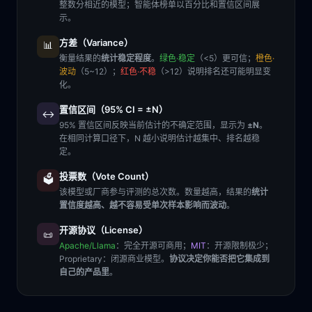
整数分相近的模型；智能体榜单以百分比和置信区间展
示。
方差（Variance）
📊
衡量结果的
统计稳定程度
。
绿色·稳定
（<5）更可信；
橙色·
波动
（5~12）；
红色·不稳
（>12）说明排名还可能明显变
化。
置信区间（95% CI = ±N）
↔️
95% 置信区间反映当前估计的不确定范围，显示为
±N
。
在相同计算口径下，N 越小说明估计越集中、排名越稳
定。
投票数（Vote Count）
🗳️
该模型或厂商参与评测的总次数。数量越高，结果的
统计
置信度越高、越不容易受单次样本影响而波动
。
开源协议（License）
📜
Apache/Llama
：完全开源可商用；
MIT
：开源限制极少；
Proprietary
：闭源商业模型。
协议决定你能否把它集成到
自己的产品里
。