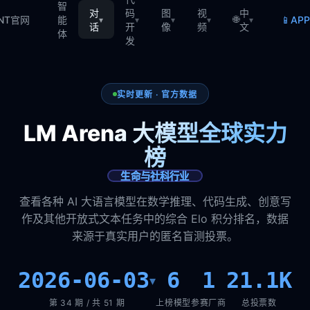
智
对
码
图
视
中
🌐
📱
TNT官网
能
AP
▾
▾
▾
▾
▾
话
开
像
频
文
体
发
实时更新 · 官方数据
LM Arena 大模型全球实力
榜
生命与社科行业
查看各种 AI 大语言模型在数学推理、代码生成、创意写
作及其他开放式文本任务中的综合 Elo 积分排名，数据
来源于真实用户的匿名盲测投票。
2026-06-03
6
1
21.1K
▾
第 34 期 / 共 51 期
上榜模型
参赛厂商
总投票数