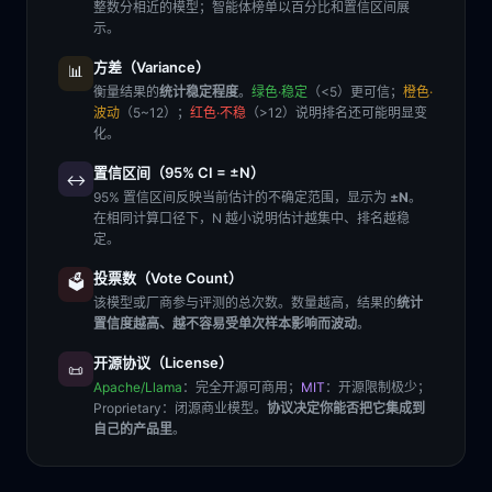
整数分相近的模型；智能体榜单以百分比和置信区间展
示。
方差（Variance）
📊
衡量结果的
统计稳定程度
。
绿色·稳定
（<5）更可信；
橙色·
波动
（5~12）；
红色·不稳
（>12）说明排名还可能明显变
化。
置信区间（95% CI = ±N）
↔️
95% 置信区间反映当前估计的不确定范围，显示为
±N
。
在相同计算口径下，N 越小说明估计越集中、排名越稳
定。
投票数（Vote Count）
🗳️
该模型或厂商参与评测的总次数。数量越高，结果的
统计
置信度越高、越不容易受单次样本影响而波动
。
开源协议（License）
📜
Apache/Llama
：完全开源可商用；
MIT
：开源限制极少；
Proprietary
：闭源商业模型。
协议决定你能否把它集成到
自己的产品里
。