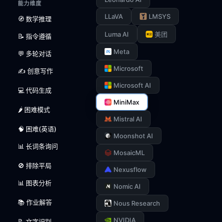
能力维度
LLaVA
LMSYS
🧭 数学推理
Luma AI
美团
📝 指令遵循
Meta
💬 多轮对话
Microsoft
✍️ 创意写作
Microsoft AI
💻 代码生成
MiniMax
🌶️ 困难模式
Mistral AI
🧠 困难(英语)
Moonshot AI
📊 长词条询问
MosaicML
🚫 排除平局
Nexusflow
📊 图表分析
Nomic AI
📚 作业解答
Nous Research
NVIDIA
📝 文字识别