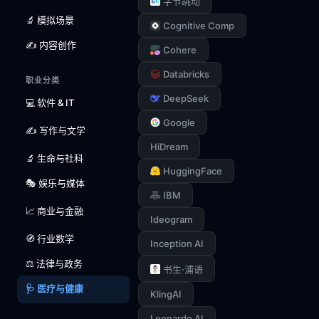
字节跳动
🔬 模拟场景
Cognitive Comp
✍️ 内容创作
Cohere
Databricks
职业分类
DeepSeek
💻 软件 & IT
Google
✍️ 写作与文学
HiDream
🔬 生命与社科
HuggingFace
🎭 娱乐与媒体
IBM
📈 商业与金融
Ideogram
🧭 行业数学
Inception AI
⚖️ 法律与政务
书生·浦语
🩺 医疗与健康
KlingAI
Leonardo AI