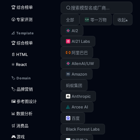
🏆 综合榜单
😤 专家评测
▴
全部
零一万物
收起
AI2
📐 Template
AI21 Labs
🏆 综合榜单
阿里巴巴
📄 HTML
AllenAI/UW
⚛️ React
Amazon
🏷️ Domain
蚂蚁集团
🏷️ 品牌营销
Anthropic
🖼️ 参考图设计
Arcee AI
📊 数据分析
百度
🛒 消费品
Black Forest Labs
🎮 游戏