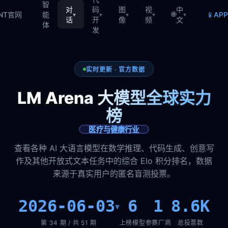
智
对
码
图
视
中
🌐
📱
TNT官网
能
AP
▾
▾
▾
▾
▾
话
开
像
频
文
体
发
实时更新 · 官方数据
LM Arena 大模型全球实力
榜
医疗与健康行业
查看各种 AI 大语言模型在数学推理、代码生成、创意写
作及其他开放式文本任务中的综合 Elo 积分排名，数据
来源于真实用户的匿名盲测投票。
2026-06-03
6
1
8.6K
▾
第 34 期 / 共 51 期
上榜模型
参赛厂商
总投票数