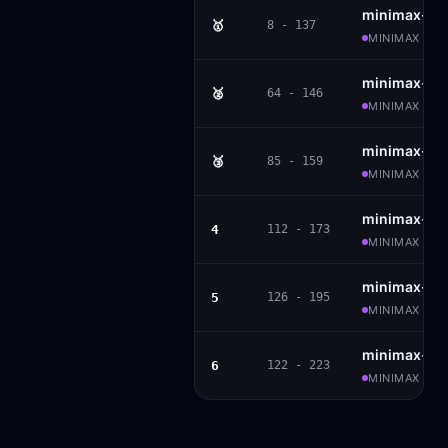
minimax-m
🥇
8 - 137
MINIMAX · P
minimax-m2
🥈
64 - 146
MINIMAX · MO
minimax-m2
🥉
85 - 159
MINIMAX · MO
minimax-m1
4
112 - 173
MINIMAX · AP
minimax-m2
5
126 - 195
MINIMAX · MI
minimax-m
6
122 - 223
MINIMAX · AP