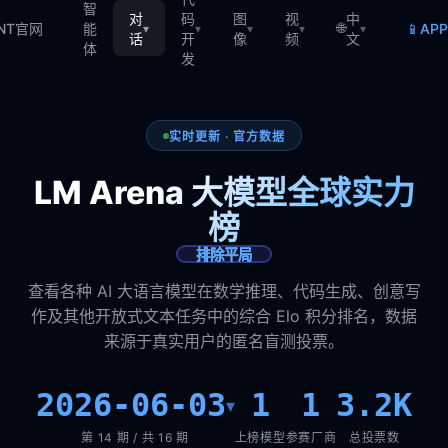
智
对
码
图
视
中
🌐
📱
TNT官网
能
AP
▾
▾
▾
▾
▾
话
开
像
频
文
体
发
实时更新 · 官方数据
LM Arena 大模型全球实力
榜
排除平局
查看各种 AI 大语言模型在数学推理、代码生成、创意写
作及其他开放式文本任务中的综合 Elo 积分排名，数据
来源于真实用户的匿名盲测投票。
2026-06-03
1
1
3.2K
▾
第 14 期 / 共 16 期
上榜模型
参赛厂商
总投票数