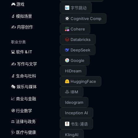
🎮 游戏
字节跳动
🔬 模拟场景
Cognitive Comp
✍️ 内容创作
Cohere
Databricks
职业分类
DeepSeek
💻 软件 & IT
Google
✍️ 写作与文学
HiDream
🔬 生命与社科
HuggingFace
🎭 娱乐与媒体
IBM
📈 商业与金融
Ideogram
🧭 行业数学
Inception AI
⚖️ 法律与政务
书生·浦语
🩺 医疗与健康
KlingAI