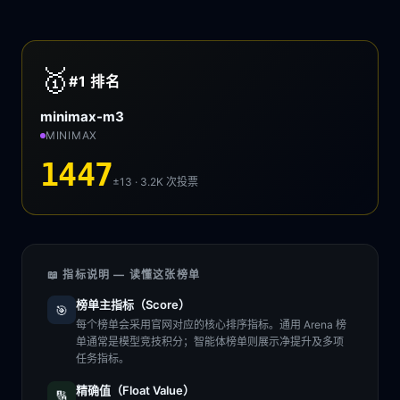
🥇
#1
排名
minimax-m3
MINIMAX
1447
±13 · 3.2K
次投票
📖 指标说明 — 读懂这张榜单
榜单主指标（Score）
🎯
每个榜单会采用官网对应的核心排序指标。通用 Arena 榜
单通常是模型竞技积分；智能体榜单则展示净提升及多项
任务指标。
精确值（Float Value）
🔢