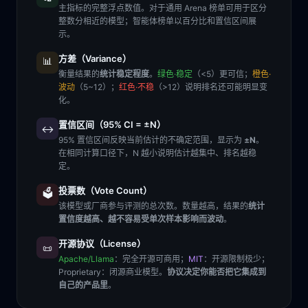
主指标的完整浮点数值。对于通用 Arena 榜单可用于区分
整数分相近的模型；智能体榜单以百分比和置信区间展
示。
方差（Variance）
📊
衡量结果的
统计稳定程度
。
绿色·稳定
（<5）更可信；
橙色·
波动
（5~12）；
红色·不稳
（>12）说明排名还可能明显变
化。
置信区间（95% CI = ±N）
↔️
95% 置信区间反映当前估计的不确定范围，显示为
±N
。
在相同计算口径下，N 越小说明估计越集中、排名越稳
定。
投票数（Vote Count）
🗳️
该模型或厂商参与评测的总次数。数量越高，结果的
统计
置信度越高、越不容易受单次样本影响而波动
。
开源协议（License）
📜
Apache/Llama
：完全开源可商用；
MIT
：开源限制极少；
Proprietary
：闭源商业模型。
协议决定你能否把它集成到
自己的产品里
。