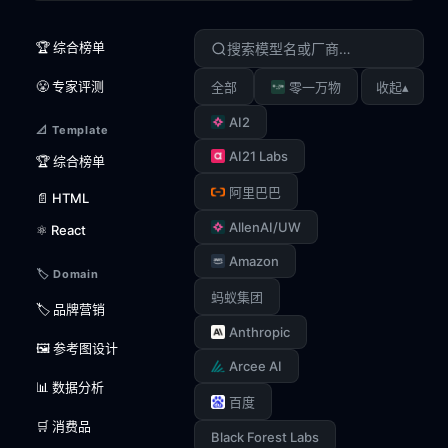
🏆 综合榜单
😤 专家评测
▴
全部
零一万物
收起
AI2
📐 Template
AI21 Labs
🏆 综合榜单
阿里巴巴
📄 HTML
AllenAI/UW
⚛️ React
Amazon
🏷️ Domain
蚂蚁集团
🏷️ 品牌营销
Anthropic
🖼️ 参考图设计
Arcee AI
📊 数据分析
百度
🛒 消费品
Black Forest Labs