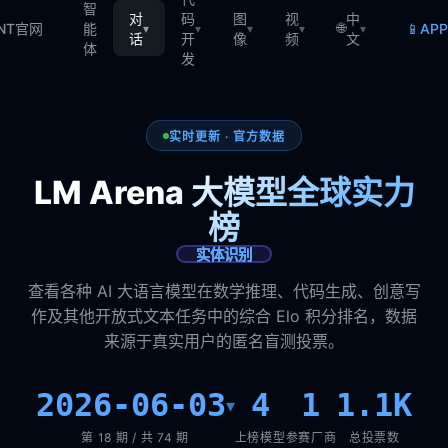
智
对
码
图
视
中
🌐
📱
TNT官网
能
AP
▾
▾
▾
▾
▾
话
开
像
频
文
体
发
实时更新 · 官方数据
LM Arena 大模型全球实力
榜
实体识别
查看各种 AI 大语言模型在数学推理、代码生成、创意写
作及其他开放式文本任务中的综合 Elo 积分排名，数据
来源于真实用户的匿名盲测投票。
2026-06-03
4
1
1.1K
▾
第 18 期 / 共 74 期
上榜模型
参赛厂商
总投票数