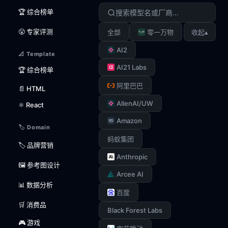
🏆 综合榜单
😤 专家评测
▴
全部
零一万物
收起
AI2
📐 Template
AI21 Labs
🏆 综合榜单
阿里巴巴
📄 HTML
AllenAI/UW
⚛️ React
Amazon
🏷️ Domain
蚂蚁集团
🏷️ 品牌营销
Anthropic
🖼️ 参考图设计
Arcee AI
📊 数据分析
百度
🛒 消费品
Black Forest Labs
🎮 游戏