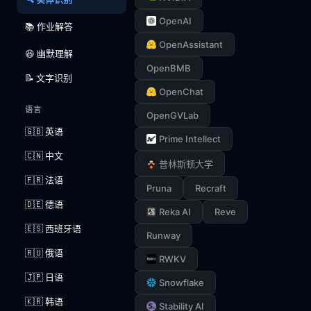
OpenAI
📚 作业解答
OpenAssistant
😆 幽默理解
OpenBMB
📝 文字识别
OpenChat
语言
OpenGVLab
🇬🇧 英语
Prime Intellect
🇨🇳 中文
普林斯顿大学
🇫🇷 法语
Pruna
Recraft
🇩🇪 德语
Reka AI
Reve
🇪🇸 西班牙语
Runway
🇷🇺 俄语
RWKV
🇯🇵 日语
Snowflake
🇰🇷 韩语
Stability AI