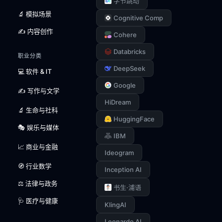
字节跳动
🔬 模拟场景
Cognitive Comp
✍️ 内容创作
Cohere
Databricks
职业分类
DeepSeek
💻 软件 & IT
Google
✍️ 写作与文学
HiDream
🔬 生命与社科
HuggingFace
🎭 娱乐与媒体
IBM
📈 商业与金融
Ideogram
🧭 行业数学
Inception AI
⚖️ 法律与政务
书生·浦语
🩺 医疗与健康
KlingAI
Leonardo AI