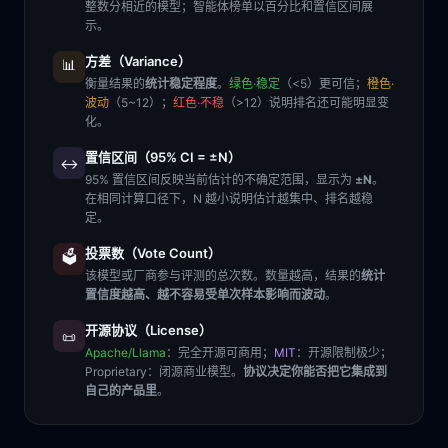
整数分相近的模型；智能体榜单以百分比和置信区间展
示。
方差（Variance）
📊
衡量结果的
统计稳定程度
。
绿色·稳定
（<5）更可信；
橙色·
波动
（5~12）；
红色·不稳
（>12）说明排名还可能明显变
化。
置信区间（95% CI = ±N）
↔️
95% 置信区间反映当前估计的不确定范围，显示为
±N
。
在相同计算口径下，N 越小说明估计越集中、排名越稳
定。
投票数（Vote Count）
🗳️
该模型或厂商参与评测的总次数。数量越高，结果的
统计
置信度越高、越不容易受单次样本影响而波动
。
开源协议（License）
📜
Apache/Llama
：完全开源可商用；
MIT
：开源限制极少；
Proprietary
：闭源商业模型。
协议决定你能否把它集成到
自己的产品里
。