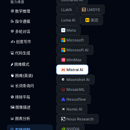
能力维度
LLaVA
LMSYS
🧭 数学推理
Luma AI
美团
📝 指令遵循
Meta
💬 多轮对话
Microsoft
✍️ 创意写作
Microsoft AI
💻 代码生成
MiniMax
🌶️ 困难模式
Mistral AI
🧠 困难(英语)
Moonshot AI
📊 长词条询问
MosaicML
🚫 排除平局
Nexusflow
🖼️ 图像描述
Nomic AI
📊 图表分析
Nous Research
NVIDIA
🔍 实体识别