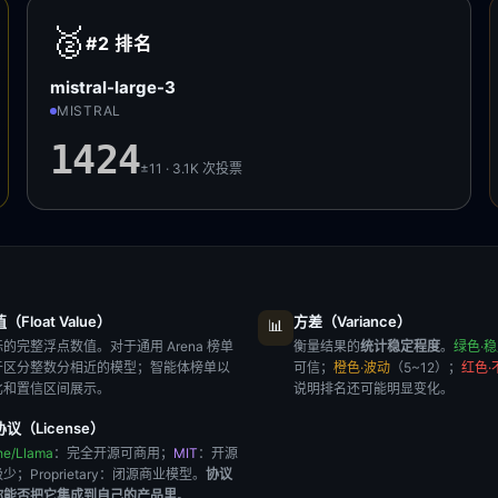
🥈
#2
排名
mistral-large-3
MISTRAL
1424
±11 · 3.1K
次投票
Float Value）
方差（Variance）
📊
的完整浮点数值。对于通用 Arena 榜单
衡量结果的
统计稳定程度
。
绿色·
于区分整数分相近的模型；智能体榜单以
可信；
橙色·波动
（5~12）；
红色·
比和置信区间展示。
说明排名还可能明显变化。
议（License）
he/Llama
：完全开源可商用；
MIT
：开源
极少；
Proprietary
：闭源商业模型。
协议
你能否把它集成到自己的产品里
。