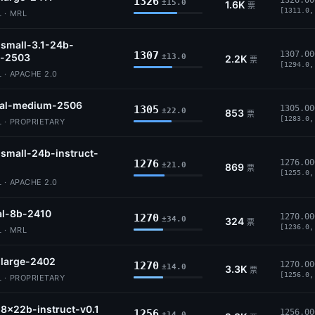
1326
1326.00
±15.0
1.6K
票
[1311.0,
 · MRL
-small-3.1-24b-
1307
1307.00
t-2503
±13.0
2.2K
票
[1294.0,
 · APACHE 2.0
ral-medium-2506
1305
1305.00
±22.0
853
票
[1283.0,
 · PROPRIETARY
-small-24b-instruct-
1276
1276.00
±21.0
869
票
[1255.0,
 · APACHE 2.0
al-8b-2410
1270
1270.00
±34.0
324
票
[1236.0,
 · MRL
-large-2402
1270
1270.00
±14.0
3.3K
票
[1256.0,
 · PROPRIETARY
-8x22b-instruct-v0.1
1256
1256.00
±14.0