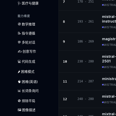
7
170 - 251
🩺 医疗与健康
MISTRAL
能力维度
mistral
instruc
8
193 - 261
🧭 数学推理
MISTRAL
📝 指令遵循
magist
9
186 - 269
💬 多轮对话
MISTRAL
✍️ 创意写作
mistral
2501
💻 代码生成
10
230 - 280
MISTRAL
🌶️ 困难模式
ministr
🧠 困难(英语)
11
214 - 287
MISTRAL
📊 长词条询问
mistral
12
240 - 280
🚫 排除平局
MISTRAL
🖼️ 图像描述
mixtral