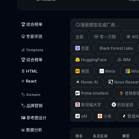
🏆 综合榜单
😤 专家评测
AI2
全部
零一万物
Black Forest Labs
百度
📐 Template
HuggingFace
IBM
🏆 综合榜单
Meta
Mic
📄 HTML
美团
⚛️ React
Nomic AI
Nous Resear
Prime Intellect
普林斯
🏷️ Domain
斯坦福大学
阶跃星辰
🏷️ 品牌营销
xAI
小米
智谱A
🖼️ 参考图设计
📊 数据分析
排名
名次区间
模型