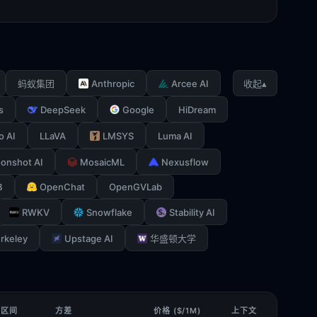
Anthropic
Arcee AI
▴
蚂蚁集团
收起
s
DeepSeek
Google
HiDream
o AI
LLaVA
LMSYS
Luma AI
onshot AI
MosaicML
Nexusflow
B
OpenChat
OpenGVLab
RWKV
Snowflake
Stability AI
rkeley
Upstage AI
华盛顿大学
 区间
方差
价格 ($/1M)
上下文