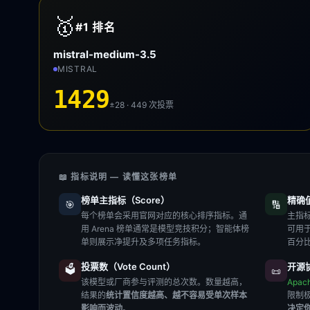
🥇
#1
排名
mistral-medium-3.5
MISTRAL
1429
±28 · 449
次投票
📖 指标说明 — 读懂这张榜单
榜单主指标（Score）
精确值（
🎯
🔢
每个榜单会采用官网对应的核心排序指标。通
主指标
用 Arena 榜单通常是模型竞技积分；智能体榜
可用
单则展示净提升及多项任务指标。
百分
投票数（Vote Count）
开源协
🗳️
📜
该模型或厂商参与评测的总次数。数量越高，
Apac
结果的
统计置信度越高、越不容易受单次样本
限制
影响而波动
。
决定