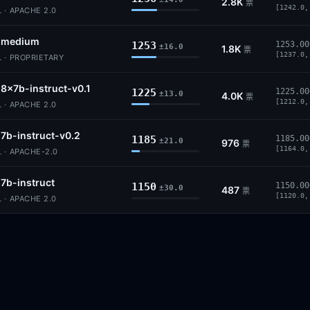
2.8K
票
[1242.0,
 · APACHE 2.0
l-medium
1253
1253.00
±16.0
1.8K
票
[1237.0,
 · PROPRIETARY
-8x7b-instruct-v0.1
1225
1225.00
±13.0
4.0K
票
[1212.0,
 · APACHE 2.0
-7b-instruct-v0.2
1185
1185.00
±21.0
976
票
[1164.0,
 · APACHE-2.0
-7b-instruct
1150
1150.00
±30.0
487
票
[1120.0,
 · APACHE 2.0