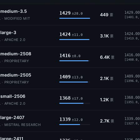
l-medium-3.5
1429
1429.00
±28.0
449
票
[1401.0,
 · MODIFIED MIT
-large-3
1424
1424.00
±11.0
3.1K
票
[1413.0,
 · APACHE 2.0
l-medium-2508
1416
1416.00
±8.0
6.4K
票
[1408.0,
 · PROPRIETARY
l-medium-2505
1409
1409.00
±13.0
2.1K
票
[1396.0,
 · PROPRIETARY
-small-2506
1368
1368.00
±17.0
1.2K
票
[1351.0,
 · APACHE 2.0
-large-2407
1339
1339.00
±12.0
2.7K
票
[1327.0,
L · MISTRAL RESEARCH
-large-2411