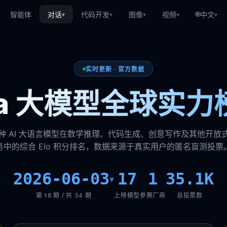
🌐
智能体
对话
代码开发
图像
视频
中文
▾
▾
▾
▾
▾
实时更新 · 官方数据
ena 大模型全球实力
种 AI 大语言模型在数学推理、代码生成、创意写作及其他开放
务中的综合 Elo 积分排名，数据来源于真实用户的匿名盲测投票
2026-06-03
17
1
35.1K
▾
第 18 期 / 共 34 期
上榜模型
参赛厂商
总投票数