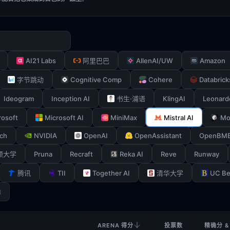
AI21 Labs
AllenAI/UW
Amazon
阿里巴巴
Cognitive Comp
Cohere
Databrick
字节跳动
Ideogram
Inception AI
KlingAI
Leonard
书生·浦语
rosoft
Microsoft AI
MiniMax
Mistral AI
Mo
ch
NVIDIA
OpenAI
OpenAssistant
OpenBM
Pruna
Recraft
Reka AI
Reve
Runway
顿大学
TII
Together AI
UC Be
腾讯
清华大学
I
ARENA 得分
投票数
精确分 &