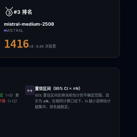
🥉
#3
排名
mistral-medium-2508
MISTRAL
1416
±8 · 6.4K
次投票
置信区间（95% CI = ±N）
↔️
稳定
（<5）更
95% 置信区间反映当前估计的不确定范围，显
不稳
（>12）
示为
±N
。在相同计算口径下，N 越小说明估计
越集中、排名越稳定。