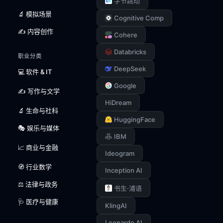
字节跳动
🔬 模拟场景
Cognitive Comp
✍️ 内容创作
Cohere
Databricks
职业分类
DeepSeek
💻 软件 & IT
Google
✍️ 写作与文学
HiDream
🔬 生命与社科
HuggingFace
🎭 娱乐与媒体
IBM
📈 商业与金融
Ideogram
🧭 行业数学
Inception AI
⚖️ 法律与政务
书生·浦语
🩺 医疗与健康
KlingAI
Leonardo AI