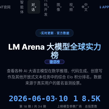
智
对
码
图
视
中
🌐
📱
TNT官网
能
AP
▾
▾
▾
▾
▾
话
开
像
频
文
体
发
实时更新 · 官方数据
LM Arena 大模型全球实力
榜
德语榜
查看各种 AI 大语言模型在数学推理、代码生成、创意写
作及其他开放式文本任务中的综合 Elo 积分排名，数据
来源于真实用户的匿名盲测投票。
2026-06-03
10
1
8.5K
▾
第 18 期 / 共 34 期
上榜模型
参赛厂商
总投票数