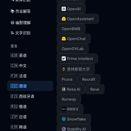
OpenAI
📚 作业解答
OpenAssistant
😆 幽默理解
OpenBMB
📝 文字识别
OpenChat
语言
OpenGVLab
🇬🇧 英语
Prime Intellect
🇨🇳 中文
普林斯顿大学
🇫🇷 法语
Pruna
Recraft
🇩🇪 德语
Reka AI
Reve
🇪🇸 西班牙语
Runway
🇷🇺 俄语
RWKV
🇯🇵 日语
Snowflake
🇰🇷 韩语
Stability AI