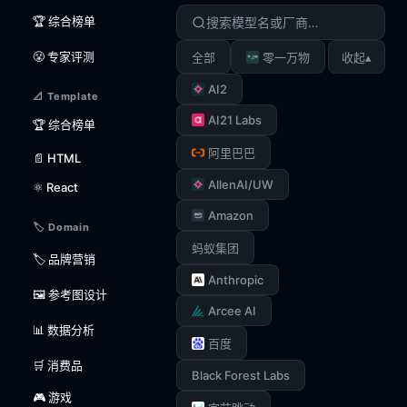
🏆 综合榜单
😤 专家评测
▴
全部
零一万物
收起
AI2
📐 Template
AI21 Labs
🏆 综合榜单
阿里巴巴
📄 HTML
AllenAI/UW
⚛️ React
Amazon
🏷️ Domain
蚂蚁集团
🏷️ 品牌营销
Anthropic
🖼️ 参考图设计
Arcee AI
📊 数据分析
百度
🛒 消费品
Black Forest Labs
🎮 游戏