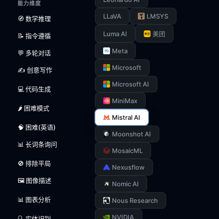
能力维度
LLaVA
LMSYS
🧭 数学推理
Luma AI
美团
📝 指令遵循
Meta
💬 多轮对话
Microsoft
✍️ 创意写作
Microsoft AI
💻 代码生成
MiniMax
🌶️ 困难模式
Mistral AI
🧠 困难(英语)
Moonshot AI
📊 长词条询问
MosaicML
🚫 排除平局
Nexusflow
🖼️ 图像描述
Nomic AI
📊 图表分析
Nous Research
NVIDIA
🔍 实体识别