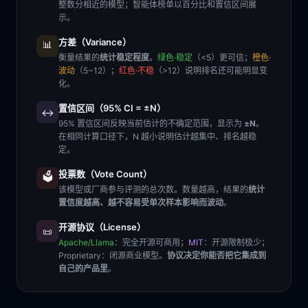
整数分相近的模型；智能体榜单以百分比和置信区间展
示。
方差（Variance）
📊
衡量结果的
统计稳定程度
。
绿色·稳定
（<5）更可信；
橙色·
波动
（5~12）；
红色·不稳
（>12）说明排名还可能明显变
化。
置信区间（95% CI = ±N）
↔️
95% 置信区间反映当前估计的不确定范围，显示为
±N
。
在相同计算口径下，N 越小说明估计越集中、排名越稳
定。
投票数（Vote Count）
🗳️
该模型或厂商参与评测的总次数。数量越高，结果的
统计
置信度越高、越不容易受单次样本影响而波动
。
开源协议（License）
📜
Apache/Llama
：完全开源可商用；
MIT
：开源限制极少；
Proprietary
：闭源商业模型。
协议决定你能否把它集成到
自己的产品里
。