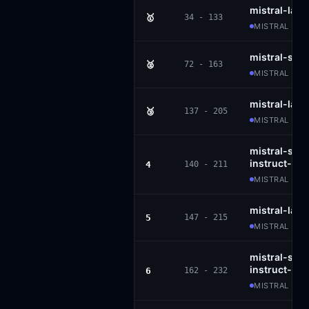
mistral-larg
🥇
34 - 133
MISTRAL · AP
mistral-sma
🥈
72 - 163
MISTRAL · AP
mistral-lar
🥉
137 - 205
MISTRAL · M
mistral-sma
instruct-25
4
140 - 211
MISTRAL · AP
mistral-larg
5
147 - 215
MISTRAL · MR
mistral-sma
instruct-25
6
162 - 232
MISTRAL · AP