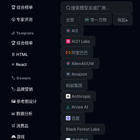
🏆 综合榜单
😤 专家评测
▴
全部
零一万物
收起
AI2
📐 Template
AI21 Labs
🏆 综合榜单
阿里巴巴
📄 HTML
AllenAI/UW
⚛️ React
Amazon
🏷️ Domain
蚂蚁集团
🏷️ 品牌营销
Anthropic
🖼️ 参考图设计
Arcee AI
📊 数据分析
百度
🛒 消费品
Black Forest Labs
🎮 游戏