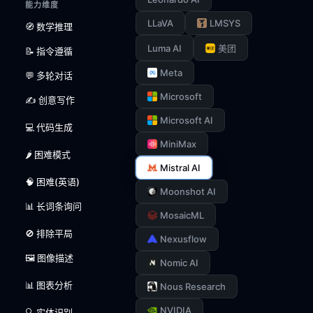
能力维度
LLaVA
LMSYS
🧭 数学推理
Luma AI
美团
📝 指令遵循
Meta
💬 多轮对话
Microsoft
✍️ 创意写作
Microsoft AI
💻 代码生成
MiniMax
🌶️ 困难模式
Mistral AI
🧠 困难(英语)
Moonshot AI
📊 长词条询问
MosaicML
🚫 排除平局
Nexusflow
🖼️ 图像描述
Nomic AI
📊 图表分析
Nous Research
NVIDIA
🔍 实体识别