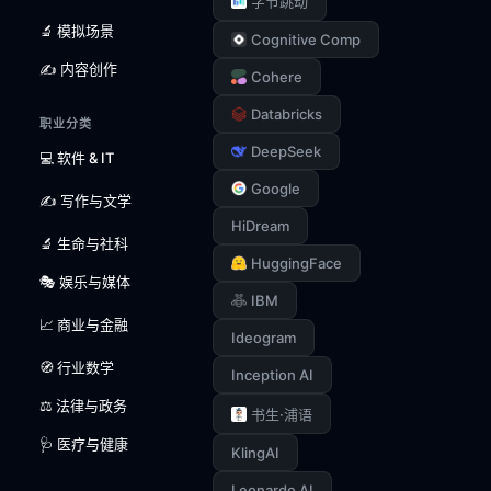
字节跳动
🔬 模拟场景
Cognitive Comp
✍️ 内容创作
Cohere
Databricks
职业分类
DeepSeek
💻 软件 & IT
Google
✍️ 写作与文学
HiDream
🔬 生命与社科
HuggingFace
🎭 娱乐与媒体
IBM
📈 商业与金融
Ideogram
🧭 行业数学
Inception AI
⚖️ 法律与政务
书生·浦语
🩺 医疗与健康
KlingAI
Leonardo AI