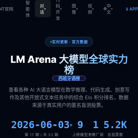
智
对
码
图
视
中
🌐
📱
TNT官网
能
AP
▾
▾
▾
▾
▾
话
开
像
频
文
体
发
实时更新 · 官方数据
LM Arena 大模型全球实力
榜
西班牙语榜
查看各种 AI 大语言模型在数学推理、代码生成、创意写
作及其他开放式文本任务中的综合 Elo 积分排名，数据
来源于真实用户的匿名盲测投票。
2026-06-03
9
1
5.2K
▾
第 17 期 / 共 33 期
上榜模型
参赛厂商
总投票数