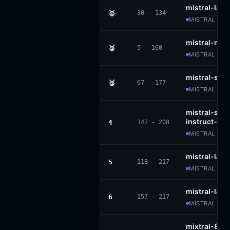
mistral-larg
🥇
30 - 134
MISTRAL · AP
mistral-med
🥈
5 - 160
MISTRAL · MO
mistral-sma
🥉
67 - 177
MISTRAL · AP
mistral-sma
instruct-25
4
147 - 208
MISTRAL · AP
mistral-larg
5
118 - 217
MISTRAL · MR
mistral-lar
6
157 - 217
MISTRAL · M
mixtral-8x2