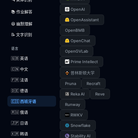
OpenAI
📚 作业解答
OpenAssistant
😆 幽默理解
OpenBMB
📝 文字识别
OpenChat
语言
OpenGVLab
🇬🇧 英语
Prime Intellect
🇨🇳 中文
普林斯顿大学
🇫🇷 法语
Pruna
Recraft
🇩🇪 德语
Reka AI
Reve
🇪🇸 西班牙语
Runway
🇷🇺 俄语
RWKV
🇯🇵 日语
Snowflake
🇰🇷 韩语
Stability AI