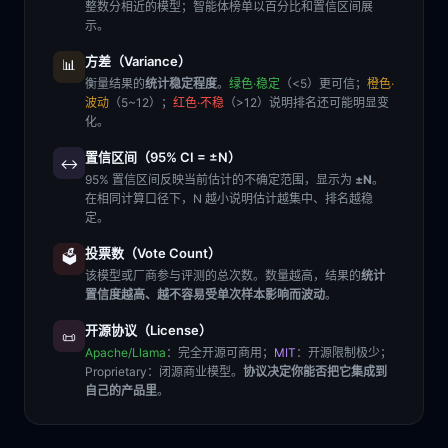
整数分相近的模型；智能体榜单以百分比和置信区间展
示。
方差（Variance）
📊
衡量结果的
统计稳定程度
。
绿色·稳定
（<5）更可信；
橙色·
波动
（5~12）；
红色·不稳
（>12）说明排名还可能明显变
化。
置信区间（95% CI = ±N）
↔️
95% 置信区间反映当前估计的不确定范围，显示为
±N
。
在相同计算口径下，N 越小说明估计越集中、排名越稳
定。
投票数（Vote Count）
🗳️
该模型或厂商参与评测的总次数。数量越高，结果的
统计
置信度越高、越不容易受单次样本影响而波动
。
开源协议（License）
📜
Apache/Llama
：完全开源可商用；
MIT
：开源限制极少；
Proprietary
：闭源商业模型。
协议决定你能否把它集成到
自己的产品里
。