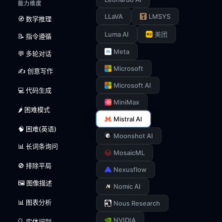
能力维度
LLaVA
LMSYS
🧭 数学推理
Luma AI
美团
📝 指令遵循
Meta
💬 多轮对话
Microsoft
✍️ 创意写作
Microsoft AI
💻 代码生成
MiniMax
🌶️ 困难模式
Mistral AI
🧠 困难(英语)
Moonshot AI
📊 长词条询问
MosaicML
🚫 排除平局
Nexusflow
🖼️ 图像描述
Nomic AI
📊 图表分析
Nous Research
NVIDIA
🔍 实体识别