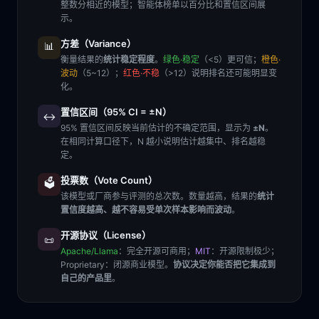
整数分相近的模型；智能体榜单以百分比和置信区间展
示。
方差（Variance）
📊
衡量结果的
统计稳定程度
。
绿色·稳定
（<5）更可信；
橙色·
波动
（5~12）；
红色·不稳
（>12）说明排名还可能明显变
化。
置信区间（95% CI = ±N）
↔️
95% 置信区间反映当前估计的不确定范围，显示为
±N
。
在相同计算口径下，N 越小说明估计越集中、排名越稳
定。
投票数（Vote Count）
🗳️
该模型或厂商参与评测的总次数。数量越高，结果的
统计
置信度越高、越不容易受单次样本影响而波动
。
开源协议（License）
📜
Apache/Llama
：完全开源可商用；
MIT
：开源限制极少；
Proprietary
：闭源商业模型。
协议决定你能否把它集成到
自己的产品里
。