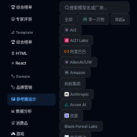
🏆 综合榜单
😤 专家评测
▴
全部
零一万物
收起
AI2
📐 Template
AI21 Labs
🏆 综合榜单
阿里巴巴
📄 HTML
AllenAI/UW
⚛️ React
Amazon
🏷️ Domain
蚂蚁集团
🏷️ 品牌营销
Anthropic
🖼️ 参考图设计
Arcee AI
📊 数据分析
百度
🛒 消费品
Black Forest Labs
🎮 游戏