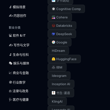
字节跳动
🔬 模拟场景
Cognitive Comp
✍️ 内容创作
Cohere
Databricks
职业分类
DeepSeek
💻 软件 & IT
Google
✍️ 写作与文学
HiDream
🔬 生命与社科
HuggingFace
🎭 娱乐与媒体
IBM
📈 商业与金融
Ideogram
🧭 行业数学
Inception AI
⚖️ 法律与政务
书生·浦语
🩺 医疗与健康
KlingAI
Leonardo AI