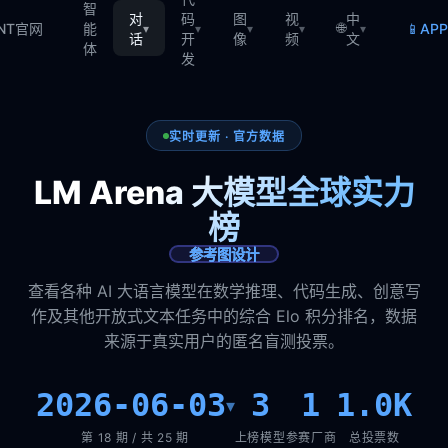
智
对
码
图
视
中
🌐
📱
TNT官网
能
AP
▾
▾
▾
▾
▾
话
开
像
频
文
体
发
实时更新 · 官方数据
LM Arena 大模型全球实力
榜
参考图设计
查看各种 AI 大语言模型在数学推理、代码生成、创意写
作及其他开放式文本任务中的综合 Elo 积分排名，数据
来源于真实用户的匿名盲测投票。
2026-06-03
3
1
1.0K
▾
第 18 期 / 共 25 期
上榜模型
参赛厂商
总投票数