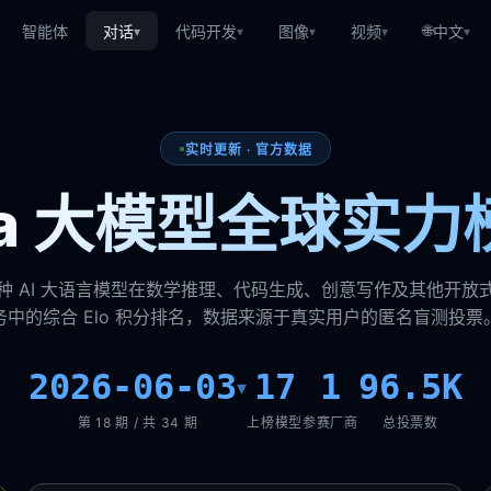
🌐
智能体
对话
代码开发
图像
视频
中文
▾
▾
▾
▾
▾
实时更新 · 官方数据
ena 大模型全球实力
种 AI 大语言模型在数学推理、代码生成、创意写作及其他开放
务中的综合 Elo 积分排名，数据来源于真实用户的匿名盲测投票
2026-06-03
17
1
96.5K
▾
第 18 期 / 共 34 期
上榜模型
参赛厂商
总投票数