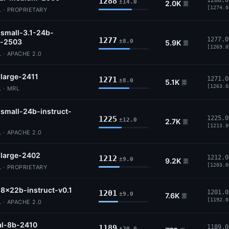
1288
1288.0
±14.0
2.0K
票
[1274.0
 · PROPRIETARY
-small-3.1-24b-
1277
1277.0
t-2503
±8.0
5.9K
票
[1269.0
 · APACHE 2.0
-large-2411
1271
1271.0
±8.0
5.1K
票
[1263.0
 · MRL
-small-24b-instruct-
1225
1225.0
±12.0
2.7K
票
[1213.0
 · APACHE 2.0
-large-2402
1212
1212.0
±9.0
9.2K
票
[1203.0
 · PROPRIETARY
-8x22b-instruct-v0.1
1201
1201.0
±9.0
7.6K
票
[1192.0
 · APACHE 2.0
al-8b-2410
1189
1189.0
±20.0