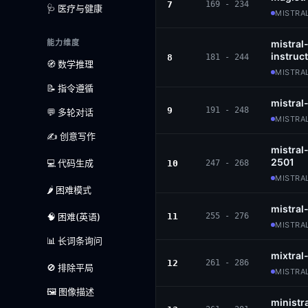
7
169 - 234
🩺 医疗与健康
MISTRAL
能力维度
mistral
instruc
8
181 - 244
🧭 数学推理
MISTRAL
📝 指令遵循
mistral
9
191 - 248
💬 多轮对话
MISTRAL
✍️ 创意写作
mistral
2501
💻 代码生成
10
247 - 268
MISTRAL
🌶️ 困难模式
mistral
🧠 困难(英语)
11
255 - 276
MISTRAL
📊 长词条询问
mixtral
12
261 - 286
🚫 排除平局
MISTRAL
🖼️ 图像描述
ministr