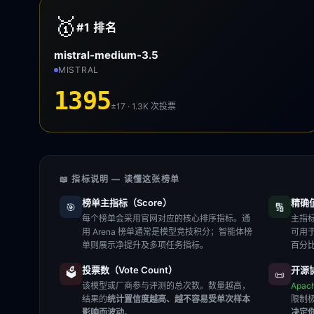
🥇
#1
排名
mistral-medium-3.5
MISTRAL
1395
±17 · 1.3K
次投票
📖 指标说明 — 读懂这张榜单
榜单主指标（Score）
精确值（
🎯
🔢
每个榜单会采用官网对应的核心排序指标。通
主指标
用 Arena 榜单通常是模型竞技积分；智能体榜
可用
单则展示净提升及多项任务指标。
百分
投票数（Vote Count）
开源协
🗳️
📜
该模型或厂商参与评测的总次数。数量越高，
Apac
结果的
统计置信度越高、越不容易受单次样本
限制
影响而波动
。
决定