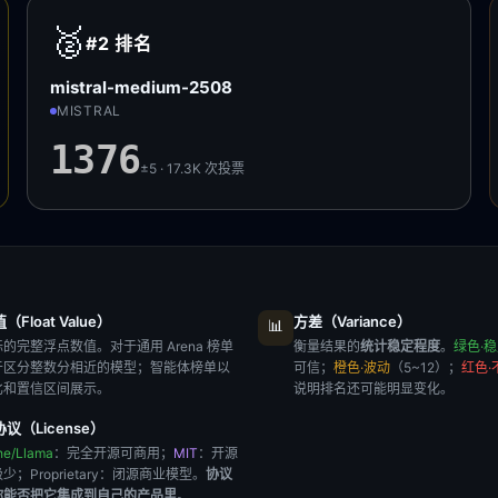
🥈
#2
排名
mistral-medium-2508
MISTRAL
1376
±5 · 17.3K
次投票
Float Value）
方差（Variance）
📊
的完整浮点数值。对于通用 Arena 榜单
衡量结果的
统计稳定程度
。
绿色·
于区分整数分相近的模型；智能体榜单以
可信；
橙色·波动
（5~12）；
红色·
比和置信区间展示。
说明排名还可能明显变化。
议（License）
he/Llama
：完全开源可商用；
MIT
：开源
极少；
Proprietary
：闭源商业模型。
协议
你能否把它集成到自己的产品里
。