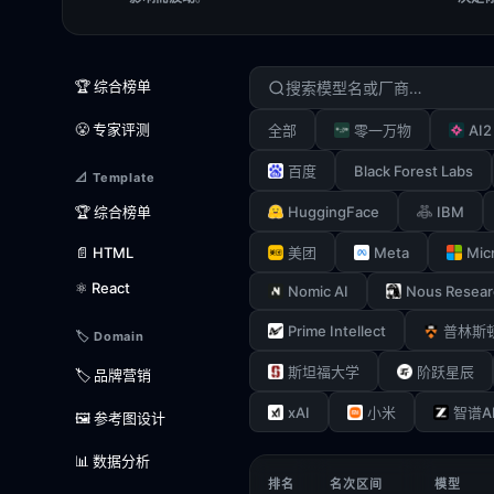
🏆 综合榜单
😤 专家评测
AI2
全部
零一万物
Black Forest Labs
百度
📐 Template
HuggingFace
IBM
🏆 综合榜单
Meta
Mic
📄 HTML
美团
⚛️ React
Nomic AI
Nous Resear
Prime Intellect
普林斯
🏷️ Domain
斯坦福大学
阶跃星辰
🏷️ 品牌营销
xAI
小米
智谱A
🖼️ 参考图设计
📊 数据分析
排名
名次区间
模型