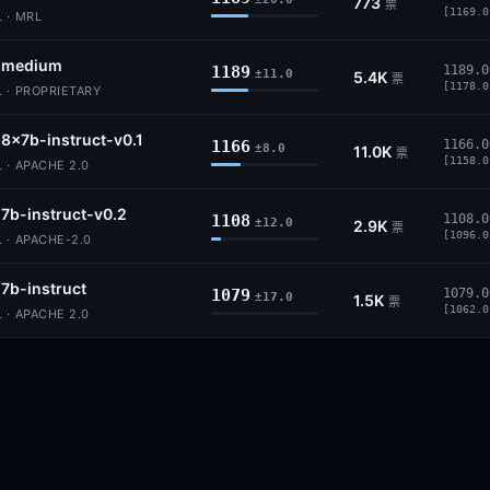
773
票
[1169.0
 · MRL
l-medium
1189
1189.0
±11.0
5.4K
票
[1178.0
 · PROPRIETARY
-8x7b-instruct-v0.1
1166
1166.0
±8.0
11.0K
票
[1158.0
 · APACHE 2.0
-7b-instruct-v0.2
1108
1108.0
±12.0
2.9K
票
[1096.0
 · APACHE-2.0
-7b-instruct
1079
1079.0
±17.0
1.5K
票
[1062.0
 · APACHE 2.0