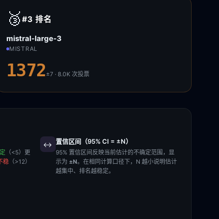
🥉
#3
排名
mistral-large-3
MISTRAL
1372
±7 · 8.0K
次投票
置信区间（95% CI = ±N）
↔️
稳定
（<5）更
95% 置信区间反映当前估计的不确定范围，显
不稳
（>12）
示为
±N
。在相同计算口径下，N 越小说明估计
越集中、排名越稳定。