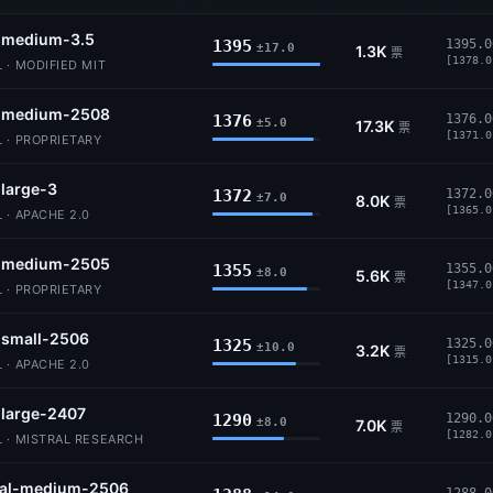
l-medium-3.5
1395
1395.0
±17.0
1.3K
票
[1378.0
 · MODIFIED MIT
l-medium-2508
1376
1376.0
±5.0
17.3K
票
[1371.0
 · PROPRIETARY
-large-3
1372
1372.0
±7.0
8.0K
票
[1365.0
 · APACHE 2.0
l-medium-2505
1355
1355.0
±8.0
5.6K
票
[1347.0
 · PROPRIETARY
-small-2506
1325
1325.0
±10.0
3.2K
票
[1315.0
 · APACHE 2.0
-large-2407
1290
1290.0
±8.0
7.0K
票
[1282.0
L · MISTRAL RESEARCH
ral-medium-2506