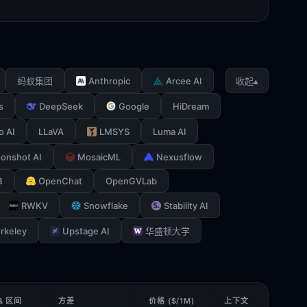
Anthropic
Arcee AI
▴
蚂蚁集团
收起
s
DeepSeek
Google
HiDream
o AI
LLaVA
LMSYS
Luma AI
onshot AI
MosaicML
Nexusflow
B
OpenChat
OpenGVLab
RWKV
Snowflake
Stability AI
rkeley
Upstage AI
华盛顿大学
& 区间
方差
价格 ($/1M)
上下文