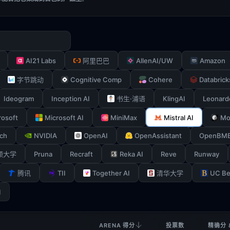
AI21 Labs
AllenAI/UW
Amazon
阿里巴巴
Cognitive Comp
Cohere
Databrick
字节跳动
Ideogram
Inception AI
KlingAI
Leonard
书生·浦语
rosoft
Microsoft AI
MiniMax
Mistral AI
Mo
ch
NVIDIA
OpenAI
OpenAssistant
OpenBM
Pruna
Recraft
Reka AI
Reve
Runway
顿大学
TII
Together AI
UC Be
腾讯
清华大学
I
ARENA 得分
投票数
精确分 