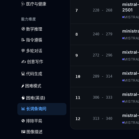
🩺 医疗与健康
mistral
2501
7
228 - 268
MISTRAL
能力维度
🧭 数学推理
ministr
8
240 - 279
MISTRAL
📝 指令遵循
💬 多轮对话
mixtral
9
272 - 296
MISTRAL
✍️ 创意写作
mixtral
💻 代码生成
10
289 - 314
MISTRAL
🌶️ 困难模式
mistral
🧠 困难(英语)
11
306 - 333
MISTRAL
📊 长词条询问
mistral
12
313 - 340
🚫 排除平局
MISTRAL
🖼️ 图像描述