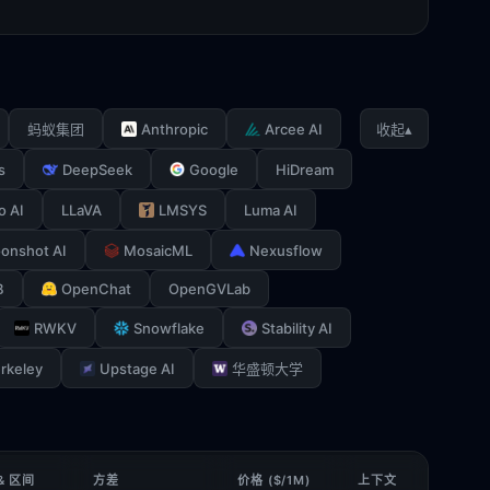
Anthropic
Arcee AI
▴
蚂蚁集团
收起
s
DeepSeek
Google
HiDream
o AI
LLaVA
LMSYS
Luma AI
onshot AI
MosaicML
Nexusflow
B
OpenChat
OpenGVLab
RWKV
Snowflake
Stability AI
rkeley
Upstage AI
华盛顿大学
& 区间
方差
价格 ($/1M)
上下文