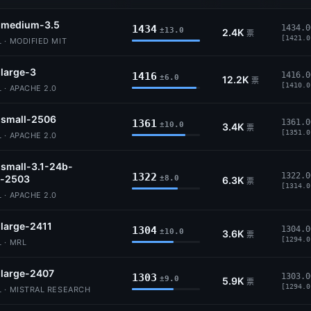
l-medium-3.5
1434
1434.0
±13.0
2.4K
票
[1421.0
 · MODIFIED MIT
-large-3
1416
1416.0
±6.0
12.2K
票
[1410.0
 · APACHE 2.0
-small-2506
1361
1361.0
±10.0
3.4K
票
[1351.0
 · APACHE 2.0
-small-3.1-24b-
1322
1322.0
t-2503
±8.0
6.3K
票
[1314.0
 · APACHE 2.0
-large-2411
1304
1304.0
±10.0
3.6K
票
[1294.0
 · MRL
-large-2407
1303
1303.0
±9.0
5.9K
票
[1294.0
L · MISTRAL RESEARCH