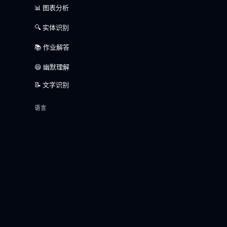
📊 图表分析
🔍 实体识别
📚 作业解答
😆 幽默理解
📝 文字识别
语言
🇬🇧 英语
🇨🇳 中文
🇫🇷 法语
🇩🇪 德语
🇪🇸 西班牙语
🇷🇺 俄语