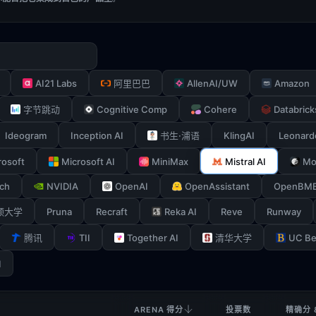
AI21 Labs
AllenAI/UW
Amazon
阿里巴巴
Cognitive Comp
Cohere
Databrick
字节跳动
Ideogram
Inception AI
KlingAI
Leonard
书生·浦语
rosoft
Microsoft AI
MiniMax
Mistral AI
Mo
ch
NVIDIA
OpenAI
OpenAssistant
OpenBM
Pruna
Recraft
Reka AI
Reve
Runway
顿大学
TII
Together AI
UC Be
腾讯
清华大学
I
ARENA 得分
投票数
精确分 