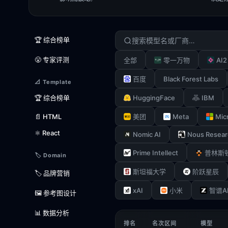
🏆 综合榜单
😤 专家评测
AI2
全部
零一万物
Black Forest Labs
百度
📐 Template
HuggingFace
IBM
🏆 综合榜单
Meta
Mic
📄 HTML
美团
⚛️ React
Nomic AI
Nous Resear
Prime Intellect
普林斯
🏷️ Domain
斯坦福大学
阶跃星辰
🏷️ 品牌营销
xAI
小米
智谱A
🖼️ 参考图设计
📊 数据分析
排名
名次区间
模型