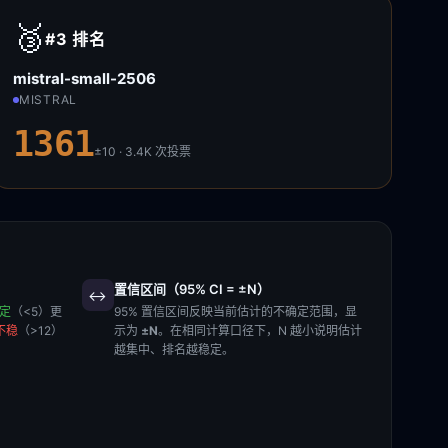
🥉
#3
排名
mistral-small-2506
MISTRAL
1361
±10 · 3.4K
次投票
置信区间（95% CI = ±N）
↔️
稳定
（<5）更
95% 置信区间反映当前估计的不确定范围，显
不稳
（>12）
示为
±N
。在相同计算口径下，N 越小说明估计
越集中、排名越稳定。