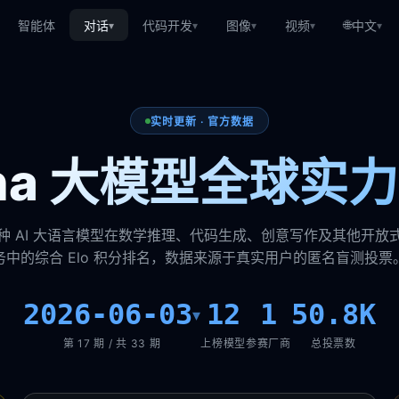
🌐
智能体
对话
代码开发
图像
视频
中文
▾
▾
▾
▾
▾
实时更新 · 官方数据
ena 大模型全球实
种 AI 大语言模型在数学推理、代码生成、创意写作及其他开放
务中的综合 Elo 积分排名，数据来源于真实用户的匿名盲测投票
2026-06-03
12
1
50.8K
▾
第 17 期 / 共 33 期
上榜模型
参赛厂商
总投票数