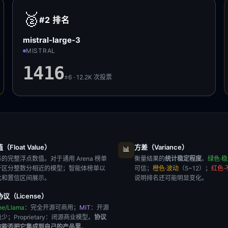
🥈
#2
排名
mistral-large-3
MISTRAL
1416
±6 · 12.2K
次投票
Float Value）
方差（Variance）
📊
的完整浮点数值。对于通用 Arena 榜单
衡量结果的
统计稳定程度
。
绿色·
于区分整数分相近的模型；智能体榜单以
可信；
橙色·波动
（5~12）；
红色·
比和置信区间展示。
说明排名还可能明显变化。
议（License）
he/Llama
：完全开源可商用；
MIT
：开源
极少；
Proprietary
：闭源商业模型。
协议
你能否把它集成到自己的产品里
。