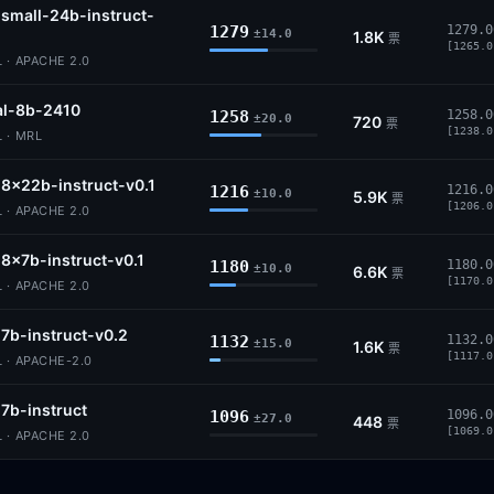
-small-24b-instruct-
1279
1279.0
±14.0
1.8K
票
[1265.0
 · APACHE 2.0
al-8b-2410
1258
1258.0
±20.0
720
票
[1238.0
 · MRL
-8x22b-instruct-v0.1
1216
1216.0
±10.0
5.9K
票
[1206.0
 · APACHE 2.0
-8x7b-instruct-v0.1
1180
1180.0
±10.0
6.6K
票
[1170.0
 · APACHE 2.0
-7b-instruct-v0.2
1132
1132.0
±15.0
1.6K
票
[1117.0
 · APACHE-2.0
-7b-instruct
1096
1096.0
±27.0
448
票
[1069.0
 · APACHE 2.0