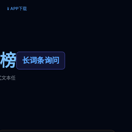
📱
APP下载
力榜
长词条询问
式文本任
。