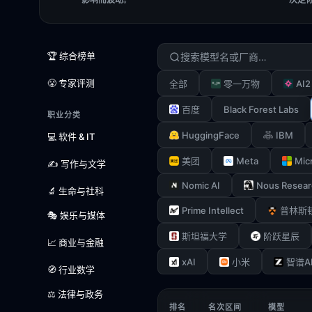
🏆 综合榜单
😤 专家评测
AI2
全部
零一万物
Black Forest Labs
百度
职业分类
HuggingFace
IBM
💻 软件 & IT
Meta
Mic
美团
✍️ 写作与文学
Nomic AI
Nous Resear
🔬 生命与社科
Prime Intellect
普林斯
🎭 娱乐与媒体
斯坦福大学
阶跃星辰
📈 商业与金融
xAI
小米
智谱A
🧭 行业数学
⚖️ 法律与政务
排名
名次区间
模型