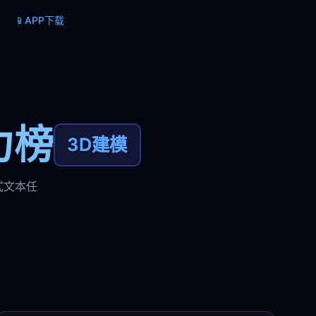
📱
APP下载
力榜
3D建模
式文本任
。