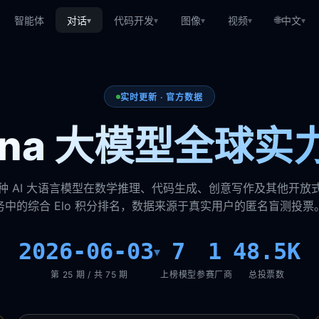
🌐
智能体
对话
代码开发
图像
视频
中文
▾
▾
▾
▾
▾
实时更新 · 官方数据
rena 大模型全球实
种 AI 大语言模型在数学推理、代码生成、创意写作及其他开放
务中的综合 Elo 积分排名，数据来源于真实用户的匿名盲测投票
2026-06-03
7
1
48.5K
▾
第 25 期 / 共 75 期
上榜模型
参赛厂商
总投票数