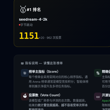
🥇
#1
排名
seedream-4-2k
字节跳动
1151
±20 · 962
次投票
📖 指标说明 — 读懂这张榜单
榜单主指标（Score）
精确值（
🎯
🔢
每个榜单会采用官网对应的核心排序指标。通
主指标
用 Arena 榜单通常是模型竞技积分；智能体榜
可用
单则展示净提升及多项任务指标。
百分
投票数（Vote Count）
开源协
🗳️
📜
该模型或厂商参与评测的总次数。数量越高，
Apac
结果的
统计置信度越高、越不容易受单次样本
限制
影响而波动
。
决定