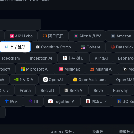
AI21 Labs
AllenAI/UW
Amazon
阿里巴巴
Cognitive Comp
Cohere
Databrick
字节跳动
Ideogram
Inception AI
KlingAI
Leonard
书生·浦语
rosoft
Microsoft AI
MiniMax
Mistral AI
Mo
ch
NVIDIA
OpenAI
OpenAssistant
OpenBM
Pruna
Recraft
Reka AI
Reve
Runway
顿大学
TII
Together AI
UC Be
腾讯
清华大学
I
ARENA 得分
投票数
精确分 &