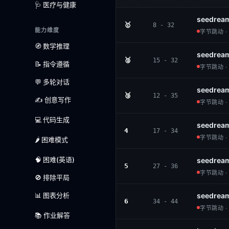
🩺 医疗与健康
seedrea
🥇
8 - 32
能力维度
字节跳动 · 
🧭 数学推理
seedrea
🥈
15 - 32
📝 指令遵循
字节跳动 · 
💬 多轮对话
seedream
🥉
12 - 35
✍️ 创意写作
字节跳动 · 
💻 代码生成
seedream
4
17 - 34
字节跳动 · 
🌶️ 困难模式
🧠 困难(英语)
seedream
5
27 - 36
字节跳动 · 
🚫 排除平局
📊 图表分析
seedrea
6
34 - 44
字节跳动 · 
📚 作业解答