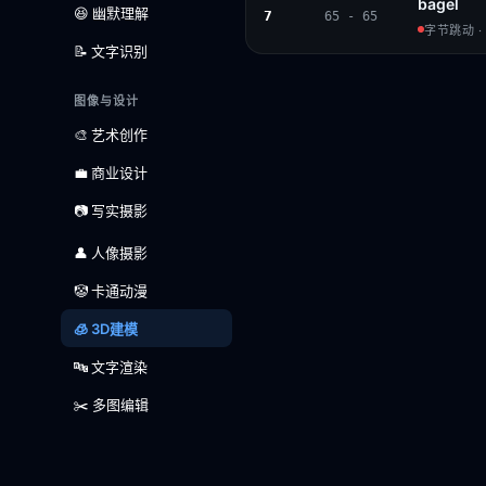
bagel
😆 幽默理解
7
65 - 65
字节跳动 · 
📝 文字识别
图像与设计
🎨 艺术创作
💼 商业设计
📷 写实摄影
👤 人像摄影
🤡 卡通动漫
🧊 3D建模
🔤 文字渲染
✂️ 多图编辑
语言