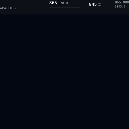
865
865.000
±20.0
845
票
[845.0, 
APACHE 2.0