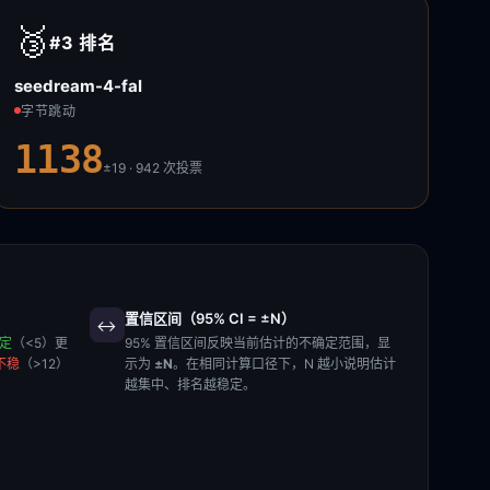
🥉
#3
排名
seedream-4-fal
字节跳动
1138
±19 · 942
次投票
置信区间（95% CI = ±N）
↔️
稳定
（<5）更
95% 置信区间反映当前估计的不确定范围，显
不稳
（>12）
示为
±N
。在相同计算口径下，N 越小说明估计
越集中、排名越稳定。