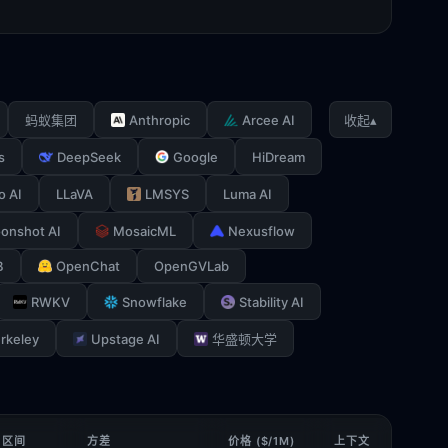
Anthropic
Arcee AI
▴
蚂蚁集团
收起
s
DeepSeek
Google
HiDream
o AI
LLaVA
LMSYS
Luma AI
onshot AI
MosaicML
Nexusflow
B
OpenChat
OpenGVLab
RWKV
Snowflake
Stability AI
rkeley
Upstage AI
华盛顿大学
 区间
方差
价格 ($/1M)
上下文