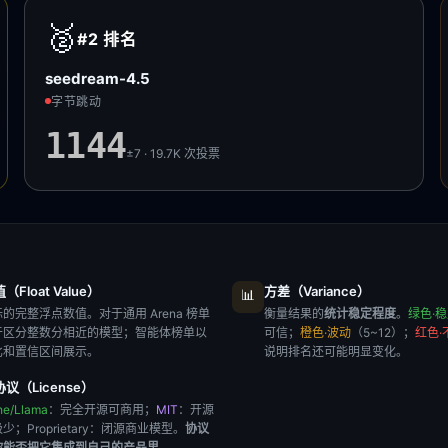
🥈
#2
排名
seedream-4.5
字节跳动
1144
±7 · 19.7K
次投票
Float Value）
方差（Variance）
📊
的完整浮点数值。对于通用 Arena 榜单
衡量结果的
统计稳定程度
。
绿色·
于区分整数分相近的模型；智能体榜单以
可信；
橙色·波动
（5~12）；
红色·
比和置信区间展示。
说明排名还可能明显变化。
议（License）
he/Llama
：完全开源可商用；
MIT
：开源
极少；
Proprietary
：闭源商业模型。
协议
你能否把它集成到自己的产品里
。