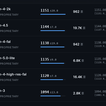
m-4-2k
1151
1151.00
±20.0
962
票
[1131.0,
PROPRIETARY
m-4.5
1144
1144.00
±7.0
19.7K
票
[1137.0,
PROPRIETARY
-4-fal
1138
1138.00
±19.0
942
票
[1119.0,
PROPRIETARY
-5.0-lite
1135
1135.00
±9.0
6.8K
票
[1126.0,
PROPRIETARY
-4-high-res-fal
1120
1120.00
±7.0
16.4K
票
[1113.0,
PROPRIETARY
m-3
1094
1094.00
±13.0
2.8K
票
[1081.0,
PROPRIETARY