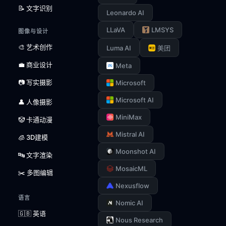
📝 文字识别
Leonardo AI
LLaVA
LMSYS
图像与设计
🎨 艺术创作
Luma AI
美团
💼 商业设计
Meta
📷 写实摄影
Microsoft
Microsoft AI
👤 人像摄影
MiniMax
🤡 卡通动漫
Mistral AI
🧊 3D建模
Moonshot AI
🔤 文字渲染
MosaicML
✂️ 多图编辑
Nexusflow
语言
Nomic AI
🇬🇧 英语
Nous Research