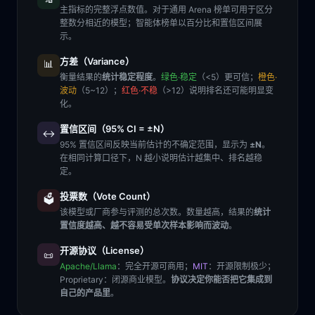
主指标的完整浮点数值。对于通用 Arena 榜单可用于区分
整数分相近的模型；智能体榜单以百分比和置信区间展
示。
方差（Variance）
📊
衡量结果的
统计稳定程度
。
绿色·稳定
（<5）更可信；
橙色·
波动
（5~12）；
红色·不稳
（>12）说明排名还可能明显变
化。
置信区间（95% CI = ±N）
↔️
95% 置信区间反映当前估计的不确定范围，显示为
±N
。
在相同计算口径下，N 越小说明估计越集中、排名越稳
定。
投票数（Vote Count）
🗳️
该模型或厂商参与评测的总次数。数量越高，结果的
统计
置信度越高、越不容易受单次样本影响而波动
。
开源协议（License）
📜
Apache/Llama
：完全开源可商用；
MIT
：开源限制极少；
Proprietary
：闭源商业模型。
协议决定你能否把它集成到
自己的产品里
。