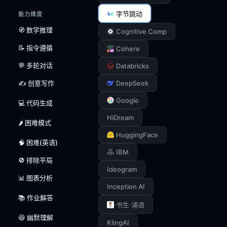
字节跳动
能力维度
🧭 数学推理
Cognitive Comp
📝 指令遵循
Cohere
💬 多轮对话
Databricks
✍️ 创意写作
DeepSeek
Google
💻 代码生成
HiDream
🌶️ 困难模式
HuggingFace
🧠 困难(英语)
IBM
🚫 排除平局
Ideogram
📊 图表分析
Inception AI
📚 作业解答
书生·浦语
😆 幽默理解
KlingAI