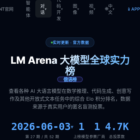
智
对
码
图
视
中
🌐
📱
TNT官网
能
AP
▾
▾
▾
▾
▾
话
开
像
频
文
体
发
实时更新 · 官方数据
LM Arena 大模型全球实力
榜
俄语榜
查看各种 AI 大语言模型在数学推理、代码生成、创意写
作及其他开放式文本任务中的综合 Elo 积分排名，数据
来源于真实用户的匿名盲测投票。
2026-06-03
1
1
4.7K
▾
第 27 期 / 共 52 期
上榜模型
参赛厂商
总投票数