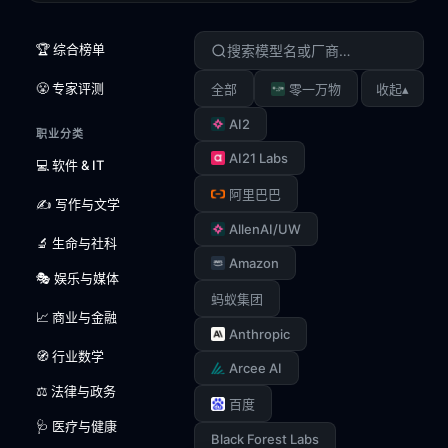
🏆 综合榜单
😤 专家评测
▴
全部
零一万物
收起
AI2
职业分类
AI21 Labs
💻 软件 & IT
阿里巴巴
✍️ 写作与文学
AllenAI/UW
🔬 生命与社科
Amazon
🎭 娱乐与媒体
蚂蚁集团
📈 商业与金融
Anthropic
🧭 行业数学
Arcee AI
⚖️ 法律与政务
百度
🩺 医疗与健康
Black Forest Labs