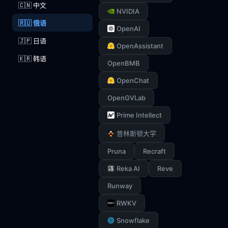
🇨🇳 中文
NVIDIA
🇷🇺 俄语
OpenAI
🇯🇵 日语
OpenAssistant
🇰🇷 韩语
OpenBMB
OpenChat
OpenGVLab
Prime Intellect
普林斯顿大学
Pruna
Recraft
Reka AI
Reve
Runway
RWKV
Snowflake