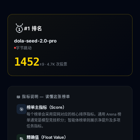
🥇
#1
排名
dola-seed-2.0-pro
字节跳动
1452
±9 · 4.7K
次投票
📖 指标说明 — 读懂这张榜单
榜单主指标（Score）
🎯
每个榜单会采用官网对应的核心排序指标。通用 Arena 榜
单通常是模型竞技积分；智能体榜单则展示净提升及多项
任务指标。
精确值（Float Value）
🔢