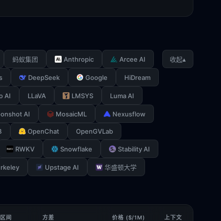
Anthropic
Arcee AI
▴
蚂蚁集团
收起
s
DeepSeek
Google
HiDream
o AI
LLaVA
LMSYS
Luma AI
onshot AI
MosaicML
Nexusflow
B
OpenChat
OpenGVLab
RWKV
Snowflake
Stability AI
rkeley
Upstage AI
华盛顿大学
 区间
方差
价格 ($/1M)
上下文