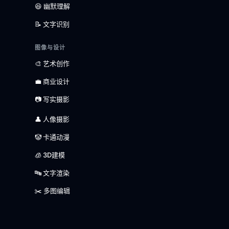
😆 幽默理解
📝 文字识别
图像与设计
🎨 艺术创作
💼 商业设计
📷 写实摄影
👤 人像摄影
🤡 卡通动漫
🧊 3D建模
🔤 文字渲染
✂️ 多图编辑
语言