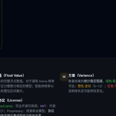
Float Value）
方差（Variance）
📊
的完整浮点数值。对于通用 Arena 榜单
衡量结果的
统计稳定程度
。
绿色·
于区分整数分相近的模型；智能体榜单以
可信；
橙色·波动
（5~12）；
红色·
比和置信区间展示。
说明排名还可能明显变化。
议（License）
he/Llama
：完全开源可商用；
MIT
：开源
极少；
Proprietary
：闭源商业模型。
协议
你能否把它集成到自己的产品里
。