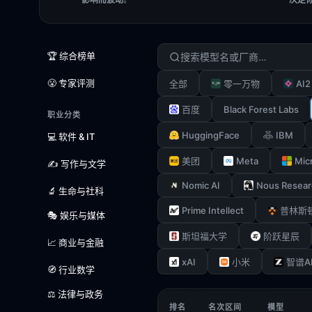
🏆 综合榜单
😤 专家评测
AI2
全部
零一万物
Black Forest Labs
百度
职业分类
HuggingFace
IBM
💻 软件 & IT
Meta
Mic
美团
✍️ 写作与文学
Nomic AI
Nous Resear
🔬 生命与社科
Prime Intellect
普林斯
🎭 娱乐与媒体
斯坦福大学
阶跃星辰
📈 商业与金融
xAI
小米
智谱A
🧭 行业数学
⚖️ 法律与政务
排名
名次区间
模型