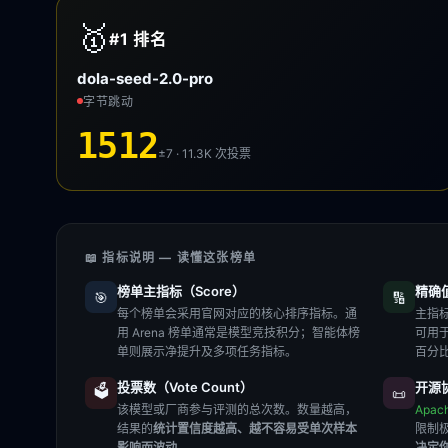
🥇
#1
排名
dola-seed-2.0-pro
字节跳动
1512
±7 · 11.3K
次投票
📖 指标说明 — 读懂这张榜单
榜单主指标（Score）
精确值（
🎯
🔢
每个榜单会采用官网对应的核心排序指标。通
主指标
用 Arena 榜单通常是模型竞技积分；智能体榜
可用
单则展示净提升及多项任务指标。
百分
投票数（Vote Count）
开源协
🗳️
📜
该模型或厂商参与评测的总次数。数量越高，
Apac
结果的
统计置信度越高、越不容易受单次样本
限制
影响而波动
。
决定