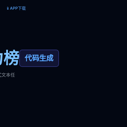
📱
APP下载
力榜
代码生成
式文本任
。