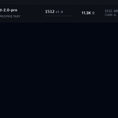
d-2.0-pro
1512
1512.00
±7.0
11.3K
票
[1505.0,
PROPRIETARY