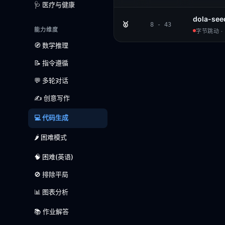
🩺 医疗与健康
dola-see
🥇
8 - 43
能力维度
字节跳动 · 
🧭 数学推理
📝 指令遵循
💬 多轮对话
✍️ 创意写作
💻 代码生成
🌶️ 困难模式
🧠 困难(英语)
🚫 排除平局
📊 图表分析
📚 作业解答