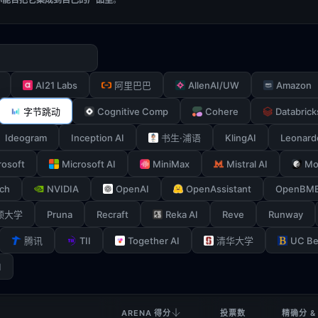
AI21 Labs
AllenAI/UW
Amazon
阿里巴巴
Cognitive Comp
Cohere
Databrick
字节跳动
Ideogram
Inception AI
KlingAI
Leonard
书生·浦语
rosoft
Microsoft AI
MiniMax
Mistral AI
Mo
ch
NVIDIA
OpenAI
OpenAssistant
OpenBM
Pruna
Recraft
Reka AI
Reve
Runway
顿大学
TII
Together AI
UC Be
腾讯
清华大学
I
ARENA 得分
投票数
精确分 &