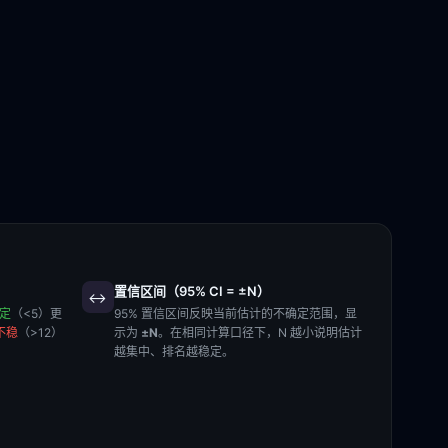
置信区间（95% CI = ±N）
↔️
稳定
（<5）更
95% 置信区间反映当前估计的不确定范围，显
不稳
（>12）
示为
±N
。在相同计算口径下，N 越小说明估计
越集中、排名越稳定。