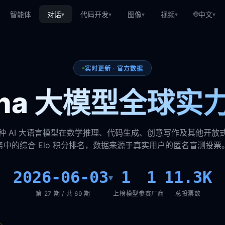
🌐
智能体
对话
代码开发
图像
视频
中文
▾
▾
▾
▾
▾
实时更新 · 官方数据
rena 大模型全球实
种 AI 大语言模型在数学推理、代码生成、创意写作及其他开放
务中的综合 Elo 积分排名，数据来源于真实用户的匿名盲测投票
2026-06-03
1
1
11.3K
▾
第 27 期 / 共 69 期
上榜模型
参赛厂商
总投票数