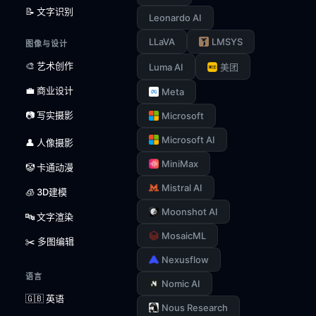
📝 文字识别
Leonardo AI
LLaVA
LMSYS
图像与设计
🎨 艺术创作
Luma AI
美团
💼 商业设计
Meta
📷 写实摄影
Microsoft
Microsoft AI
👤 人像摄影
MiniMax
🤡 卡通动漫
Mistral AI
🧊 3D建模
Moonshot AI
🔤 文字渲染
MosaicML
✂️ 多图编辑
Nexusflow
语言
Nomic AI
🇬🇧 英语
Nous Research