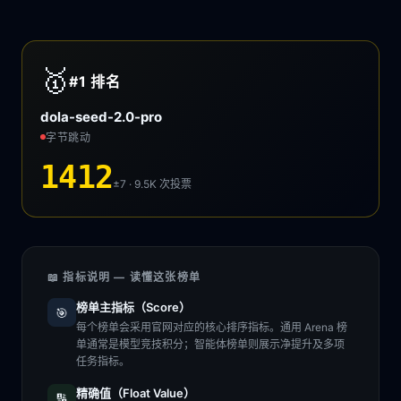
🥇
#1
排名
dola-seed-2.0-pro
字节跳动
1412
±7 · 9.5K
次投票
📖 指标说明 — 读懂这张榜单
榜单主指标（Score）
🎯
每个榜单会采用官网对应的核心排序指标。通用 Arena 榜
单通常是模型竞技积分；智能体榜单则展示净提升及多项
任务指标。
精确值（Float Value）
🔢