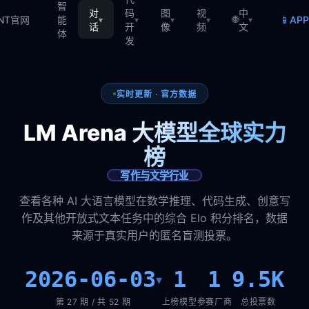
智
对
码
图
视
中
🌐
📱
TNT官网
能
AP
▾
▾
▾
▾
▾
话
开
像
频
文
体
发
实时更新 · 官方数据
LM Arena 大模型全球实力
榜
写作与文学行业
查看各种 AI 大语言模型在数学推理、代码生成、创意写
作及其他开放式文本任务中的综合 Elo 积分排名，数据
来源于真实用户的匿名盲测投票。
2026-06-03
1
1
9.5K
▾
第 27 期 / 共 52 期
上榜模型
参赛厂商
总投票数