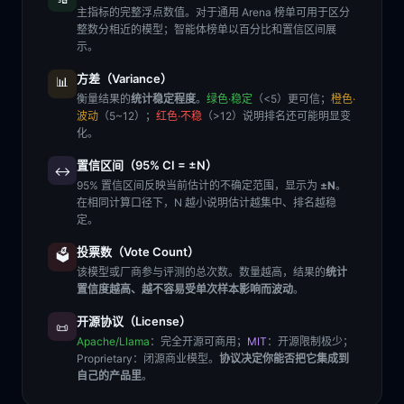
主指标的完整浮点数值。对于通用 Arena 榜单可用于区分
整数分相近的模型；智能体榜单以百分比和置信区间展
示。
方差（Variance）
📊
衡量结果的
统计稳定程度
。
绿色·稳定
（<5）更可信；
橙色·
波动
（5~12）；
红色·不稳
（>12）说明排名还可能明显变
化。
置信区间（95% CI = ±N）
↔️
95% 置信区间反映当前估计的不确定范围，显示为
±N
。
在相同计算口径下，N 越小说明估计越集中、排名越稳
定。
投票数（Vote Count）
🗳️
该模型或厂商参与评测的总次数。数量越高，结果的
统计
置信度越高、越不容易受单次样本影响而波动
。
开源协议（License）
📜
Apache/Llama
：完全开源可商用；
MIT
：开源限制极少；
Proprietary
：闭源商业模型。
协议决定你能否把它集成到
自己的产品里
。