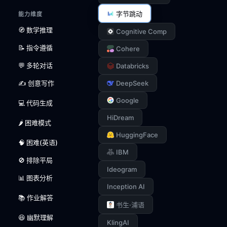
字节跳动
能力维度
🧭 数学推理
Cognitive Comp
📝 指令遵循
Cohere
💬 多轮对话
Databricks
✍️ 创意写作
DeepSeek
Google
💻 代码生成
HiDream
🌶️ 困难模式
HuggingFace
🧠 困难(英语)
IBM
🚫 排除平局
Ideogram
📊 图表分析
Inception AI
📚 作业解答
书生·浦语
😆 幽默理解
KlingAI