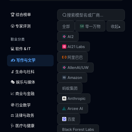
🏆 综合榜单
😤 专家评测
▴
全部
零一万物
收起
AI2
职业分类
AI21 Labs
💻 软件 & IT
阿里巴巴
✍️ 写作与文学
AllenAI/UW
🔬 生命与社科
Amazon
🎭 娱乐与媒体
蚂蚁集团
📈 商业与金融
Anthropic
🧭 行业数学
Arcee AI
⚖️ 法律与政务
百度
🩺 医疗与健康
Black Forest Labs