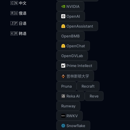
🇨🇳 中文
NVIDIA
🇷🇺 俄语
OpenAI
🇯🇵 日语
OpenAssistant
🇰🇷 韩语
OpenBMB
OpenChat
OpenGVLab
Prime Intellect
普林斯顿大学
Pruna
Recraft
Reka AI
Reve
Runway
RWKV
Snowflake