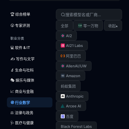
🏆 综合榜单
😤 专家评测
▴
全部
零一万物
收起
AI2
职业分类
AI21 Labs
💻 软件 & IT
阿里巴巴
✍️ 写作与文学
AllenAI/UW
🔬 生命与社科
Amazon
🎭 娱乐与媒体
蚂蚁集团
📈 商业与金融
Anthropic
🧭 行业数学
Arcee AI
⚖️ 法律与政务
百度
🩺 医疗与健康
Black Forest Labs