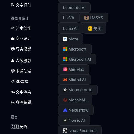
📝 文字识别
Leonardo AI
LLaVA
LMSYS
图像与设计
🎨 艺术创作
Luma AI
美团
💼 商业设计
Meta
📷 写实摄影
Microsoft
Microsoft AI
👤 人像摄影
MiniMax
🤡 卡通动漫
Mistral AI
🧊 3D建模
Moonshot AI
🔤 文字渲染
MosaicML
✂️ 多图编辑
Nexusflow
语言
Nomic AI
🇬🇧 英语
Nous Research