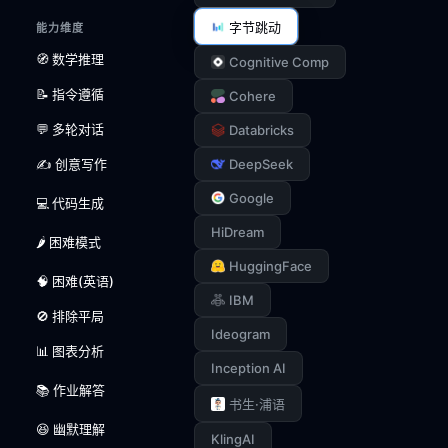
字节跳动
能力维度
🧭 数学推理
Cognitive Comp
📝 指令遵循
Cohere
💬 多轮对话
Databricks
✍️ 创意写作
DeepSeek
Google
💻 代码生成
HiDream
🌶️ 困难模式
HuggingFace
🧠 困难(英语)
IBM
🚫 排除平局
Ideogram
📊 图表分析
Inception AI
📚 作业解答
书生·浦语
😆 幽默理解
KlingAI