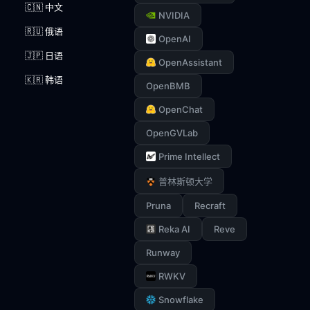
🇨🇳 中文
NVIDIA
🇷🇺 俄语
OpenAI
🇯🇵 日语
OpenAssistant
🇰🇷 韩语
OpenBMB
OpenChat
OpenGVLab
Prime Intellect
普林斯顿大学
Pruna
Recraft
Reka AI
Reve
Runway
RWKV
Snowflake