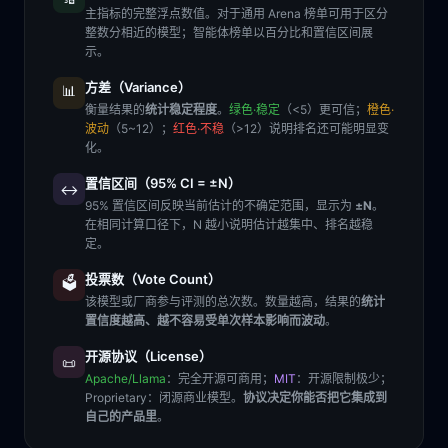
主指标的完整浮点数值。对于通用 Arena 榜单可用于区分
整数分相近的模型；智能体榜单以百分比和置信区间展
示。
方差（Variance）
📊
衡量结果的
统计稳定程度
。
绿色·稳定
（<5）更可信；
橙色·
波动
（5~12）；
红色·不稳
（>12）说明排名还可能明显变
化。
置信区间（95% CI = ±N）
↔️
95% 置信区间反映当前估计的不确定范围，显示为
±N
。
在相同计算口径下，N 越小说明估计越集中、排名越稳
定。
投票数（Vote Count）
🗳️
该模型或厂商参与评测的总次数。数量越高，结果的
统计
置信度越高、越不容易受单次样本影响而波动
。
开源协议（License）
📜
Apache/Llama
：完全开源可商用；
MIT
：开源限制极少；
Proprietary
：闭源商业模型。
协议决定你能否把它集成到
自己的产品里
。