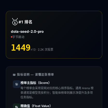
🥇
#1
排名
dola-seed-2.0-pro
字节跳动
1449
±13 · 2.2K
次投票
📖 指标说明 — 读懂这张榜单
榜单主指标（Score）
🎯
每个榜单会采用官网对应的核心排序指标。通用 Arena 榜
单通常是模型竞技积分；智能体榜单则展示净提升及多项
任务指标。
精确值（Float Value）
🔢