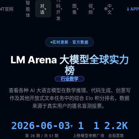
智
对
码
图
视
中
🌐
📱
TNT官网
能
AP
▾
▾
▾
▾
▾
话
开
像
频
文
体
发
实时更新 · 官方数据
LM Arena 大模型全球实力
榜
行业数学
查看各种 AI 大语言模型在数学推理、代码生成、创意写
作及其他开放式文本任务中的综合 Elo 积分排名，数据
来源于真实用户的匿名盲测投票。
2026-06-03
1
1
2.2K
▾
第 26 期 / 共 51 期
上榜模型
参赛厂商
总投票数