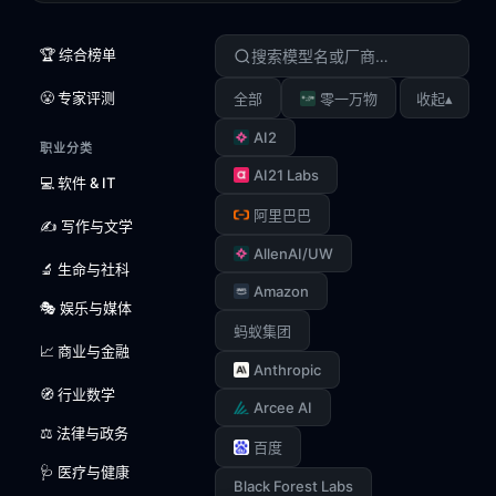
🏆 综合榜单
😤 专家评测
▴
全部
零一万物
收起
AI2
职业分类
AI21 Labs
💻 软件 & IT
阿里巴巴
✍️ 写作与文学
AllenAI/UW
🔬 生命与社科
Amazon
🎭 娱乐与媒体
蚂蚁集团
📈 商业与金融
Anthropic
🧭 行业数学
Arcee AI
⚖️ 法律与政务
百度
🩺 医疗与健康
Black Forest Labs