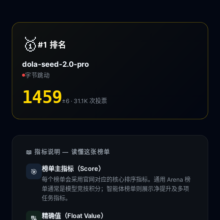
🥇
#1
排名
dola-seed-2.0-pro
字节跳动
1459
±6 · 31.1K
次投票
📖 指标说明 — 读懂这张榜单
榜单主指标（Score）
🎯
每个榜单会采用官网对应的核心排序指标。通用 Arena 榜
单通常是模型竞技积分；智能体榜单则展示净提升及多项
任务指标。
精确值（Float Value）
🔢