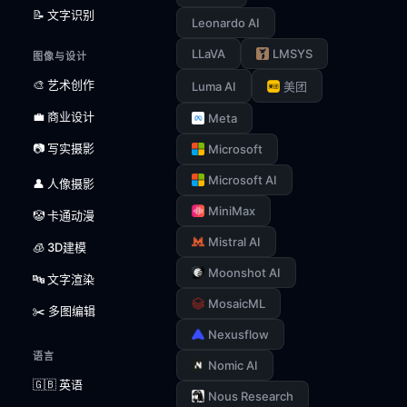
📝 文字识别
Leonardo AI
LLaVA
LMSYS
图像与设计
🎨 艺术创作
Luma AI
美团
💼 商业设计
Meta
📷 写实摄影
Microsoft
Microsoft AI
👤 人像摄影
MiniMax
🤡 卡通动漫
Mistral AI
🧊 3D建模
Moonshot AI
🔤 文字渲染
MosaicML
✂️ 多图编辑
Nexusflow
语言
Nomic AI
🇬🇧 英语
Nous Research