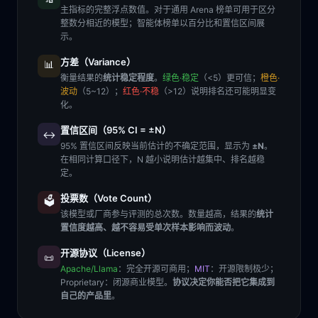
主指标的完整浮点数值。对于通用 Arena 榜单可用于区分
整数分相近的模型；智能体榜单以百分比和置信区间展
示。
方差（Variance）
📊
衡量结果的
统计稳定程度
。
绿色·稳定
（<5）更可信；
橙色·
波动
（5~12）；
红色·不稳
（>12）说明排名还可能明显变
化。
置信区间（95% CI = ±N）
↔️
95% 置信区间反映当前估计的不确定范围，显示为
±N
。
在相同计算口径下，N 越小说明估计越集中、排名越稳
定。
投票数（Vote Count）
🗳️
该模型或厂商参与评测的总次数。数量越高，结果的
统计
置信度越高、越不容易受单次样本影响而波动
。
开源协议（License）
📜
Apache/Llama
：完全开源可商用；
MIT
：开源限制极少；
Proprietary
：闭源商业模型。
协议决定你能否把它集成到
自己的产品里
。