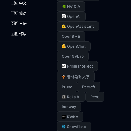
🇨🇳 中文
NVIDIA
🇷🇺 俄语
OpenAI
🇯🇵 日语
OpenAssistant
🇰🇷 韩语
OpenBMB
OpenChat
OpenGVLab
Prime Intellect
普林斯顿大学
Pruna
Recraft
Reka AI
Reve
Runway
RWKV
Snowflake