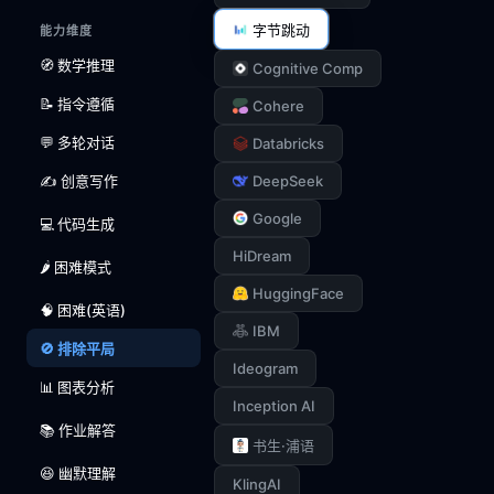
字节跳动
能力维度
🧭 数学推理
Cognitive Comp
📝 指令遵循
Cohere
💬 多轮对话
Databricks
✍️ 创意写作
DeepSeek
Google
💻 代码生成
HiDream
🌶️ 困难模式
HuggingFace
🧠 困难(英语)
IBM
🚫 排除平局
Ideogram
📊 图表分析
Inception AI
📚 作业解答
书生·浦语
😆 幽默理解
KlingAI