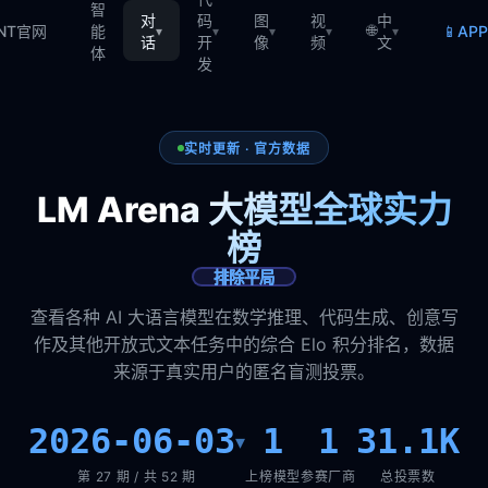
智
对
码
图
视
中
🌐
📱
TNT官网
能
AP
▾
▾
▾
▾
▾
话
开
像
频
文
体
发
实时更新 · 官方数据
LM Arena 大模型全球实力
榜
排除平局
查看各种 AI 大语言模型在数学推理、代码生成、创意写
作及其他开放式文本任务中的综合 Elo 积分排名，数据
来源于真实用户的匿名盲测投票。
2026-06-03
1
1
31.1K
▾
第 27 期 / 共 52 期
上榜模型
参赛厂商
总投票数