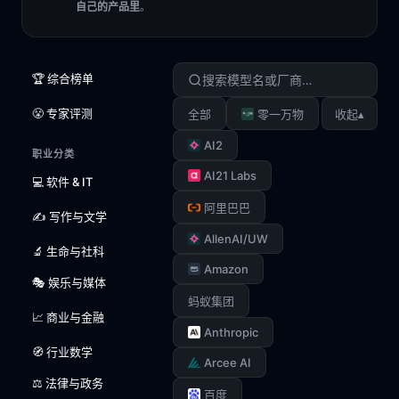
自己的产品里
。
🏆 综合榜单
😤 专家评测
▴
全部
零一万物
收起
AI2
职业分类
AI21 Labs
💻 软件 & IT
阿里巴巴
✍️ 写作与文学
AllenAI/UW
🔬 生命与社科
Amazon
🎭 娱乐与媒体
蚂蚁集团
📈 商业与金融
Anthropic
🧭 行业数学
Arcee AI
⚖️ 法律与政务
百度