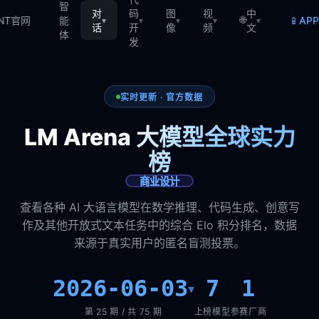
智
对
码
图
视
中
🌐
📱
TNT官网
能
AP
▾
▾
▾
▾
▾
话
开
像
频
文
体
发
实时更新 · 官方数据
LM Arena 大模型全球实力
榜
商业设计
查看各种 AI 大语言模型在数学推理、代码生成、创意写
作及其他开放式文本任务中的综合 Elo 积分排名，数据
来源于真实用户的匿名盲测投票。
2026-06-03
7
1
▾
第 25 期 / 共 75 期
上榜模型
参赛厂商