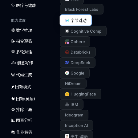
🩺 医疗与健康
Black Forest Labs
字节跳动
能力维度
🧭 数学推理
Cognitive Comp
📝 指令遵循
Cohere
💬 多轮对话
Databricks
✍️ 创意写作
DeepSeek
Google
💻 代码生成
HiDream
🌶️ 困难模式
HuggingFace
🧠 困难(英语)
IBM
🚫 排除平局
Ideogram
📊 图表分析
Inception AI
📚 作业解答
书生·浦语