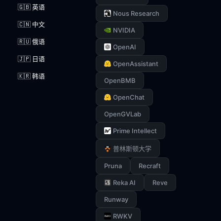
🇬🇧 英语
Nous Research
🇨🇳 中文
NVIDIA
🇷🇺 俄语
OpenAI
🇯🇵 日语
OpenAssistant
🇰🇷 韩语
OpenBMB
OpenChat
OpenGVLab
Prime Intellect
普林斯顿大学
Pruna
Recraft
Reka AI
Reve
Runway
RWKV