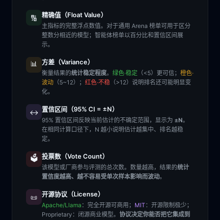
精确值（Float Value）
🔢
主指标的完整浮点数值。对于通用 Arena 榜单可用于区分
整数分相近的模型；智能体榜单以百分比和置信区间展
示。
方差（Variance）
📊
衡量结果的
统计稳定程度
。
绿色·稳定
（<5）更可信；
橙色·
波动
（5~12）；
红色·不稳
（>12）说明排名还可能明显变
化。
置信区间（95% CI = ±N）
↔️
95% 置信区间反映当前估计的不确定范围，显示为
±N
。
在相同计算口径下，N 越小说明估计越集中、排名越稳
定。
投票数（Vote Count）
🗳️
该模型或厂商参与评测的总次数。数量越高，结果的
统计
置信度越高、越不容易受单次样本影响而波动
。
开源协议（License）
📜
Apache/Llama
：完全开源可商用；
MIT
：开源限制极少；
Proprietary
：闭源商业模型。
协议决定你能否把它集成到