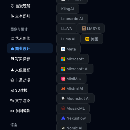
😆 幽默理解
KlingAI
📝 文字识别
Leonardo AI
LLaVA
LMSYS
图像与设计
🎨 艺术创作
Luma AI
美团
💼 商业设计
Meta
📷 写实摄影
Microsoft
Microsoft AI
👤 人像摄影
MiniMax
🤡 卡通动漫
Mistral AI
🧊 3D建模
Moonshot AI
🔤 文字渲染
MosaicML
✂️ 多图编辑
Nexusflow
语言
Nomic AI