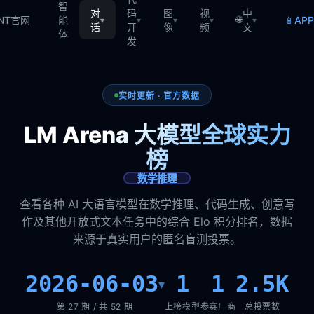
智
对
码
图
视
中
🌐
📱
TNT官网
能
AP
▾
▾
▾
▾
▾
话
开
像
频
文
体
发
实时更新 · 官方数据
LM Arena 大模型全球实力
榜
数学推理
查看各种 AI 大语言模型在数学推理、代码生成、创意写
作及其他开放式文本任务中的综合 Elo 积分排名，数据
来源于真实用户的匿名盲测投票。
2026-06-03
1
1
2.5K
▾
第 27 期 / 共 52 期
上榜模型
参赛厂商
总投票数