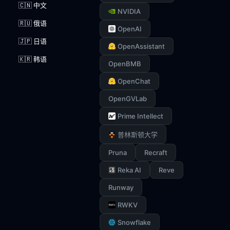
🇨🇳 中文
NVIDIA
🇷🇺 俄语
OpenAI
🇯🇵 日语
OpenAssistant
🇰🇷 韩语
OpenBMB
OpenChat
OpenGVLab
Prime Intellect
普林斯顿大学
Pruna
Recraft
Reka AI
Reve
Runway
RWKV
Snowflake