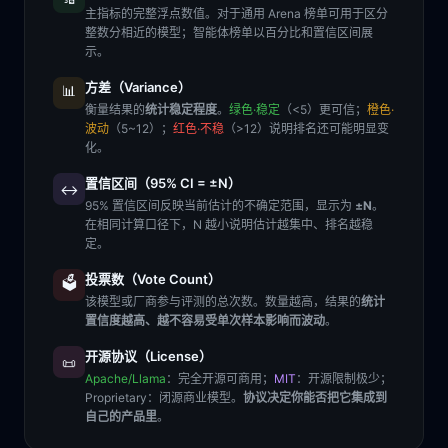
主指标的完整浮点数值。对于通用 Arena 榜单可用于区分
整数分相近的模型；智能体榜单以百分比和置信区间展
示。
方差（Variance）
📊
衡量结果的
统计稳定程度
。
绿色·稳定
（<5）更可信；
橙色·
波动
（5~12）；
红色·不稳
（>12）说明排名还可能明显变
化。
置信区间（95% CI = ±N）
↔️
95% 置信区间反映当前估计的不确定范围，显示为
±N
。
在相同计算口径下，N 越小说明估计越集中、排名越稳
定。
投票数（Vote Count）
🗳️
该模型或厂商参与评测的总次数。数量越高，结果的
统计
置信度越高、越不容易受单次样本影响而波动
。
开源协议（License）
📜
Apache/Llama
：完全开源可商用；
MIT
：开源限制极少；
Proprietary
：闭源商业模型。
协议决定你能否把它集成到
自己的产品里
。