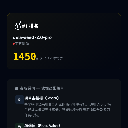
🥇
#1
排名
dola-seed-2.0-pro
字节跳动
1450
±12 · 2.5K
次投票
📖 指标说明 — 读懂这张榜单
榜单主指标（Score）
🎯
每个榜单会采用官网对应的核心排序指标。通用 Arena 榜
单通常是模型竞技积分；智能体榜单则展示净提升及多项
任务指标。
精确值（Float Value）
🔢