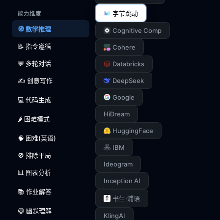
字节跳动
能力维度
🧭 数学推理
Cognitive Comp
📝 指令遵循
Cohere
💬 多轮对话
Databricks
✍️ 创意写作
DeepSeek
Google
💻 代码生成
HiDream
🌶️ 困难模式
HuggingFace
🧠 困难(英语)
IBM
🚫 排除平局
Ideogram
📊 图表分析
Inception AI
📚 作业解答
书生·浦语
😆 幽默理解
KlingAI