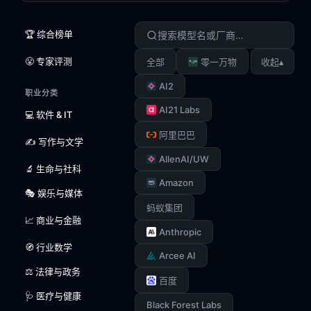
🏆 综合榜单
😤 专家评测
▴
全部
零一万物
收起
AI2
职业分类
AI21 Labs
💻 软件 & IT
阿里巴巴
✍️ 写作与文学
AllenAI/UW
🔬 生命与社科
Amazon
🎭 娱乐与媒体
蚂蚁集团
📈 商业与金融
Anthropic
🧭 行业数学
Arcee AI
⚖️ 法律与政务
百度
🩺 医疗与健康
Black Forest Labs