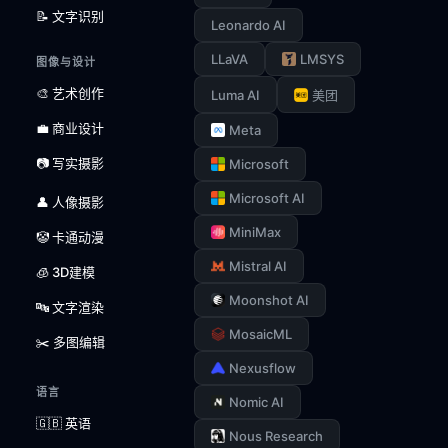
📝 文字识别
Leonardo AI
LLaVA
LMSYS
图像与设计
🎨 艺术创作
Luma AI
美团
💼 商业设计
Meta
📷 写实摄影
Microsoft
Microsoft AI
👤 人像摄影
MiniMax
🤡 卡通动漫
Mistral AI
🧊 3D建模
Moonshot AI
🔤 文字渲染
MosaicML
✂️ 多图编辑
Nexusflow
语言
Nomic AI
🇬🇧 英语
Nous Research