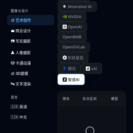
Moonshot AI
图像与设计
NVIDIA
🎨 艺术创作
OpenAI
💼 商业设计
OpenBMB
📷 写实摄影
OpenGVLab
👤 人像摄影
阶跃星辰
🤡 卡通动漫
xAI
腾讯
🧊 3D建模
智谱AI
🔤 文字渲染
语言
排名
名次区间
模型
🇬🇧 英语
🇨🇳 中文