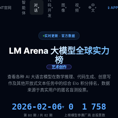
智
对
码
图
视
中
🌐
📱
TNT官网
能
AP
▾
▾
▾
▾
▾
话
开
像
频
文
体
发
实时更新 · 官方数据
LM Arena 大模型全球实力
榜
艺术创作
查看各种 AI 大语言模型在数学推理、代码生成、创意写
作及其他开放式文本任务中的综合 Elo 积分排名，数据
来源于真实用户的匿名盲测投票。
2026-02-06
0
1
758
▾
第 80 期 / 共 82 期
上榜模型
参赛厂商
总投票数