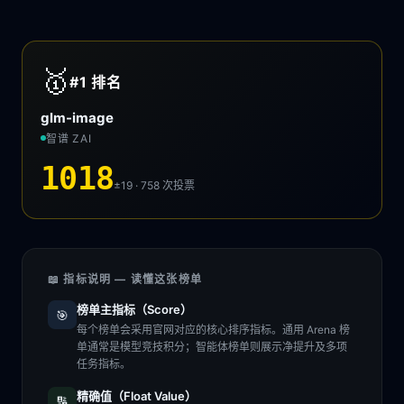
🥇
#1
排名
glm-image
智谱 ZAI
1018
±19 · 758
次投票
📖 指标说明 — 读懂这张榜单
榜单主指标（Score）
🎯
每个榜单会采用官网对应的核心排序指标。通用 Arena 榜
单通常是模型竞技积分；智能体榜单则展示净提升及多项
任务指标。
精确值（Float Value）
🔢