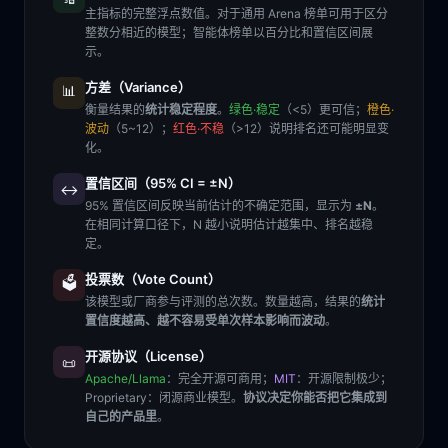
主指标的完整浮点数值。对于通用 Arena 榜单可用于区分
整数分相近的模型；智能体榜单以百分比和置信区间展
示。
方差（Variance）
📊
衡量结果的
统计稳定程度
。
绿色·稳定
（<5）更可信；
橙色·
波动
（5~12）；
红色·不稳
（>12）说明排名还可能明显变
化。
置信区间（95% CI = ±N）
↔️
95% 置信区间反映当前估计的不确定范围，显示为
±N
。
在相同计算口径下，N 越小说明估计越集中、排名越稳
定。
投票数（Vote Count）
🗳️
该模型或厂商参与评测的总次数。数量越高，结果的
统计
置信度越高、越不容易受单次样本影响而波动
。
开源协议（License）
📜
Apache/Llama
：完全开源可商用；
MIT
：开源限制极少；
Proprietary
：闭源商业模型。
协议决定你能否把它集成到
自己的产品里
。