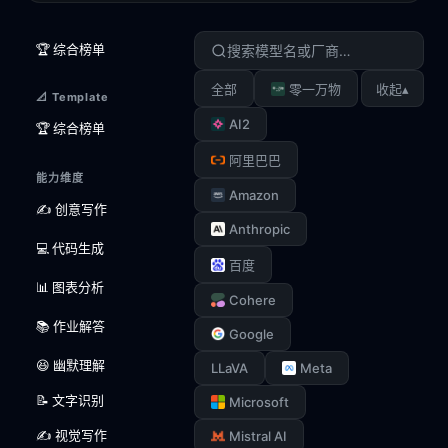
🏆 综合榜单
▴
全部
零一万物
收起
📐 Template
AI2
🏆 综合榜单
阿里巴巴
能力维度
Amazon
✍️ 创意写作
Anthropic
💻 代码生成
百度
📊 图表分析
Cohere
📚 作业解答
Google
😆 幽默理解
LLaVA
Meta
📝 文字识别
Microsoft
✍️ 视觉写作
Mistral AI