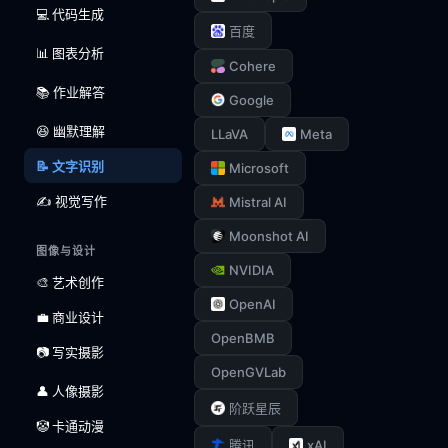
💻 代码生成
百度
📊 图表分析
Cohere
📚 作业解答
Google
😆 幽默理解
LLaVA
Meta
📝 文字识别
Microsoft
✍️ 视觉写作
Mistral AI
Moonshot AI
图像与设计
NVIDIA
🎨 艺术创作
OpenAI
💼 商业设计
OpenBMB
📷 写实摄影
OpenGVLab
👤 人像摄影
阶跃星辰
🤡 卡通动漫
xAI
腾讯