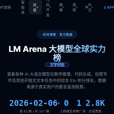
智
对
码
图
视
中
🌐
📱
TNT官网
能
AP
▾
▾
▾
▾
▾
话
开
像
频
文
体
发
实时更新 · 官方数据
LM Arena 大模型全球实力
榜
文字识别
查看各种 AI 大语言模型在数学推理、代码生成、创意写
作及其他开放式文本任务中的综合 Elo 积分排名，数据
来源于真实用户的匿名盲测投票。
2026-02-06
0
1
2.8K
▾
第 82 期 / 共 107 期
上榜模型
参赛厂商
总投票数