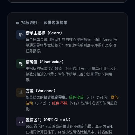
📖 指标说明 — 读懂这张榜单
榜单主指标（Score）
🎯
每个榜单会采用官网对应的核心排序指标。通用 Arena 榜
单通常是模型竞技积分；智能体榜单则展示净提升及多项
任务指标。
精确值（Float Value）
🔢
主指标的完整浮点数值。对于通用 Arena 榜单可用于区分
整数分相近的模型；智能体榜单以百分比和置信区间展
示。
方差（Variance）
📊
衡量结果的
统计稳定程度
。
绿色·稳定
（<5）更可信；
橙色·
波动
（5~12）；
红色·不稳
（>12）说明排名还可能明显变
化。
置信区间（95% CI = ±N）
↔️
95% 置信区间反映当前估计的不确定范围，显示为
±N
。
在相同计算口径下，N 越小说明估计越集中、排名越稳