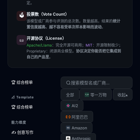
定。
投票数（Vote Count）
🗳️
该模型或厂商参与评测的总次数。数量越高，结果的
统计
置信度越高、越不容易受单次样本影响而波动
。
开源协议（License）
📜
Apache/Llama
：完全开源可商用；
MIT
：开源限制极少；
Proprietary
：闭源商业模型。
协议决定你能否把它集成到
自己的产品里
。
🏆 综合榜单
▴
全部
零一万物
收起
📐 Template
AI2
🏆 综合榜单
阿里巴巴
能力维度
Amazon
✍️ 创意写作
Anthropic