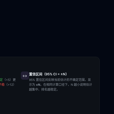
置信区间（95% CI = ±N）
↔️
稳定
（<5）更
95% 置信区间反映当前估计的不确定范围，显
不稳
（>12）
示为
±N
。在相同计算口径下，N 越小说明估计
越集中、排名越稳定。