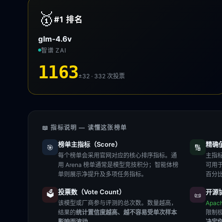
🥇
#1
排名
glm-4.6v
智谱 ZAI
1163
±32 · 332
次投票
📖 指标说明 — 读懂这张榜单
榜单主指标（Score）
精确值（
🎯
🔢
每个榜单会采用官网对应的核心排序指标。通
主指标
用 Arena 榜单通常是模型竞技积分；智能体榜
可用
单则展示净提升及多项任务指标。
百分
投票数（Vote Count）
开源协
🗳️
📜
该模型或厂商参与评测的总次数。数量越高，
Apac
结果的
统计置信度越高、越不容易受单次样本
限制
影响而波动
。
决定