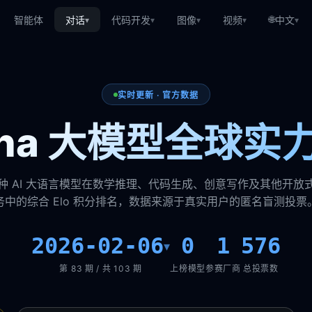
🌐
智能体
对话
代码开发
图像
视频
中文
▾
▾
▾
▾
▾
实时更新 · 官方数据
rena 大模型全球实
种 AI 大语言模型在数学推理、代码生成、创意写作及其他开放
务中的综合 Elo 积分排名，数据来源于真实用户的匿名盲测投票
2026-02-06
0
1
576
▾
第 83 期 / 共 103 期
上榜模型
参赛厂商
总投票数