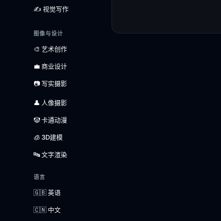
✍️ 视觉写作
图像与设计
🎨 艺术创作
💼 商业设计
📷 写实摄影
👤 人像摄影
🤡 卡通动漫
🧊 3D建模
🔤 文字渲染
语言
🇬🇧 英语
🇨🇳 中文