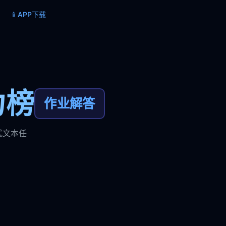
📱
APP下载
力榜
作业解答
式文本任
。