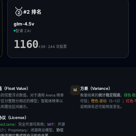
🥈
#2
排名
glm-4.5v
智谱 ZAI
1160
±36 · 244
次投票
Float Value）
方差（Variance）
📊
的完整浮点数值。对于通用 Arena 榜单
衡量结果的
统计稳定程度
。
绿色·
于区分整数分相近的模型；智能体榜单以
可信；
橙色·波动
（5~12）；
红色·
比和置信区间展示。
说明排名还可能明显变化。
议（License）
he/Llama
：完全开源可商用；
MIT
：开源
极少；
Proprietary
：闭源商业模型。
协议
你能否把它集成到自己的产品里
。