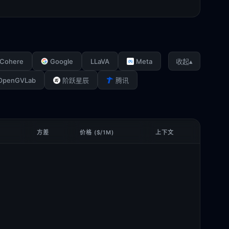
Cohere
Google
LLaVA
Meta
▴
收起
OpenGVLab
阶跃星辰
腾讯
方差
价格 ($/1M)
上下文