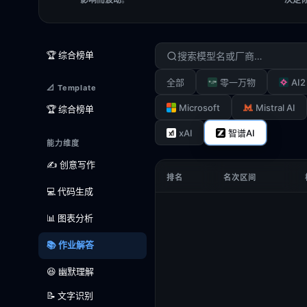
🏆 综合榜单
AI2
全部
零一万物
📐 Template
Microsoft
Mistral AI
🏆 综合榜单
xAI
智谱AI
能力维度
✍️ 创意写作
排名
名次区间
💻 代码生成
📊 图表分析
📚 作业解答
😆 幽默理解
📝 文字识别